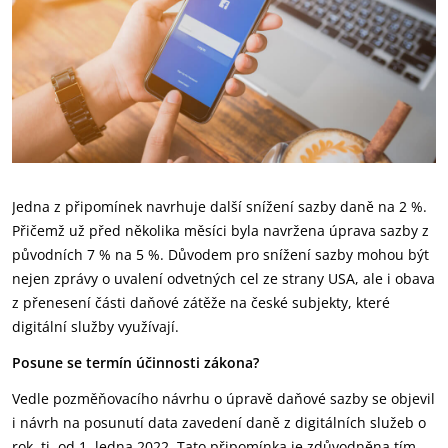
Jedna z připomínek navrhuje další snížení sazby daně na 2 %.
Přičemž už před několika měsíci byla navržena úprava sazby z
původních 7 % na 5 %. Důvodem pro snížení sazby mohou být
nejen zprávy o uvalení odvetných cel ze strany USA, ale i obava
z přenesení části daňové zátěže na české subjekty, které
digitální služby využívají.
Posune se termín účinnosti zákona?
Vedle pozměňovacího návrhu o úpravě daňové sazby se objevil
i návrh na posunutí data zavedení daně z digitálních služeb o
rok, tj. od 1. ledna 2022. Tato připomínka je zdůvodněna tím,