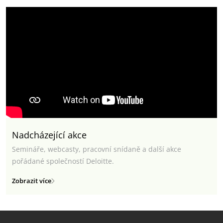
Nadcházející akce
Semináře, webcasty, pracovní snídaně a další akce
pořádané společností Deloitte.
Zobrazit více