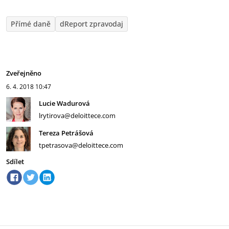
Přímé daně
dReport zpravodaj
Zveřejněno
6. 4. 2018
10:47
Lucie Wadurová
lrytirova@deloittece.com
Tereza Petrášová
tpetrasova@deloittece.com
Sdílet