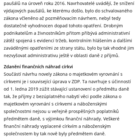
paušálů na úroveň roku 2016. Navrhovatelé uvádějí, že snížení
výdajových paušálů, ke kterému došlo, bylo do schvalovaného
zákona včleněno až pozměňovacím návrhem, nebyl tedy
dostatečně vyhodnocen dopad tohoto opatření. Drobným
podnikatelům a živnostníkům přitom přibývá administrativní
zátěž spojená s evidencí tržeb, kontrolním hlášením a dalšími
zaváděnými opatřeními ze strany státu, bylo by tak vhodné jim
nezvyšovat administrativu ještě v oblasti daně z příjmů.
Zdanění finančních náhrad církvi
Součástí návrhu novely zákona o majetkovém vyrovnání s
církvemi je i související úprava v ZDP. Ta navrhuje s účinností
od 1. ledna 2019 zúžit stávající ustanovení o předmětu daně
tak, že příjmy z bezúplatného nabytí věci podle zákona o
majetkovém vyrovnání s církvemi a náboženskými
společnostmi nejsou u veřejně prospěšných poplatníků
předmětem daně, s výjimkou finanční náhrady. Veškeré
finanční náhrady vyplacené církvím a náboženským
společnostem by tak nově byly předmětem daně.