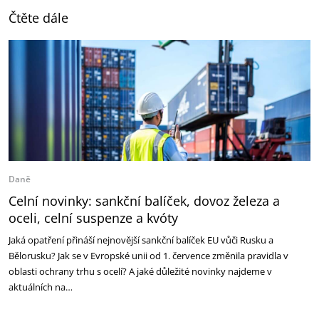
Čtěte dále
Daně
Celní novinky: sankční balíček, dovoz železa a
oceli, celní suspenze a kvóty
Jaká opatření přináší nejnovější sankční balíček EU vůči Rusku a
Bělorusku? Jak se v Evropské unii od 1. července změnila pravidla v
oblasti ochrany trhu s ocelí? A jaké důležité novinky najdeme v
aktuálních na…