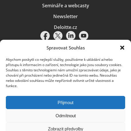
Semináře a webcasty
Newsletter
Deloitte.cz
Spravovat Souhlas
Abychom poskytli co nejlepší služby, používáme k ukládání a/nebo
Pravidla používání
|
Ochrana osobních údajů
|
Soubory cookies
|
přístupu k informacím o zařízení, technologie jako jsou soubory cookies.
Deloitte.cz
Souhlas s těmito technologiemi nám umožní zpracovávat údaje, jako je
chování při procházení nebo jedinečná ID na tomto webu. Nesouhlas
© 2026. Více informací najdete v
Pravidlech používání
.
nebo odvolání souhlasu může nepříznivě ovlivnit určité vlastnosti a
funkce.
Deloitte označuje jednu či více společností globální sítě členských
společností Deloitte Touche Tohmatsu Limited („DTTL“) a jejich dceřiné
a přidružené subjekty (souhrnně „organizace Deloitte“). Společnost DTTL
(rovněž označovaná jako „Deloitte Global“) a každá z jejích členských
Přijmout
společností a jejich přidružených subjektů je samostatným a nezávislým
právním subjektem, který není oprávněn zavazovat nebo přijímat závazky
za jinou z těchto členských společností a jejich přidružených subjektů ve
Odmítnout
vztahu k třetím stranám. Společnost DTTL a každá členská společnost
a přidružený subjekt nese odpovědnost pouze za své vlastní jednání či
Zobrazit předvolby
pochybení, nikoli za jednání či pochybení jiných členských společností či