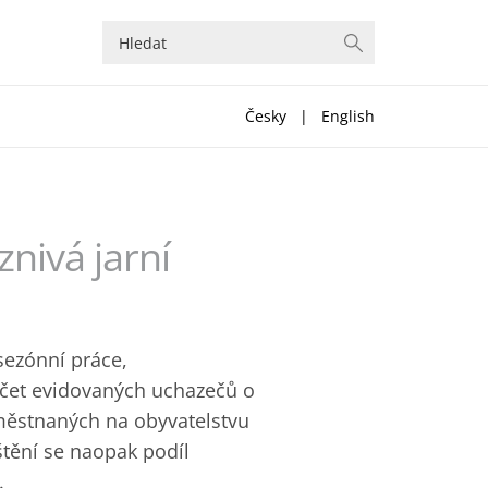
Česky
|
English
nivá jarní
sezónní práce,
očet evidovaných uchazečů o
aměstnaných na obyvatelstvu
štění se naopak podíl
.