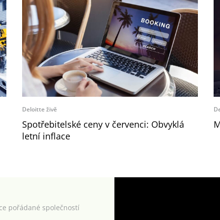
Deloitte živě
De
Spotřebitelské ceny v červenci: Obvyklá
M
letní inflace
kce pořádané společností