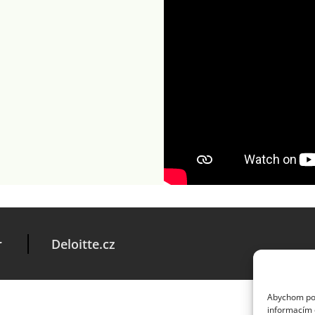
r
Deloitte.cz
Abychom posk
informacím o