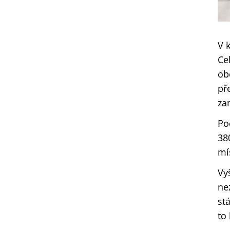
V 
Ce
ob
př
za
Po
38
mí
Vy
ne
st
to 