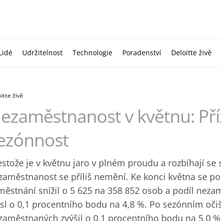
Lidé
Udržitelnost
Technologie
Poradenství
Deloitte živě
itte živě
ezaměstnanost v květnu: Příz
ezónnost
estože je v květnu jaro v plném proudu a rozbíhají se 
zaměstnanost se příliš nemění. Ke konci května se p
městnání snížil o 5 625 na 358 852 osob a podíl nez
esl o 0,1 procentního bodu na 4,8 %. Po sezónním oči
zaměstnaných zvýšil o 0,1 procentního bodu na 5,0 %