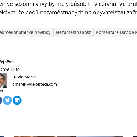
íznivé sezónní vlivy by měly působit i v červnu. Ve dr
ekávat, že podíl nezaměstnaných na obyvatelstvu začn
akroekonomické novinky
Nezaměstnanost
Komentáře Davida 
řejněno
. 2026
11:10
David Marek
dmarek@deloittece.com
et