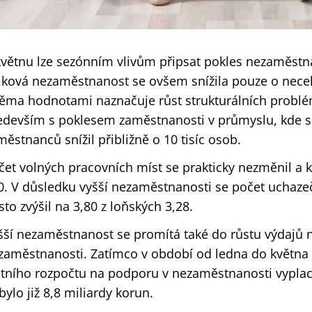
květnu lze sezónním vlivům připsat pokles nezaměstna
lková nezaměstnanost se ovšem snížila pouze o necelý
ěma hodnotami naznačuje růst strukturálních problém
edevším s poklesem zaměstnanosti v průmyslu, kde se
městnanců snížil přibližně o 10 tisíc osob.
čet volných pracovních míst se prakticky nezměnil a 
0. V důsledku vyšší nezaměstnanosti se počet uchaze
sto zvýšil na 3,80 z loňských 3,28.
šší nezaměstnanost se promítá také do růstu výdajů 
zaměstnanosti. Zatímco v období od ledna do května 
átního rozpočtu na podporu v nezaměstnanosti vyplace
bylo již 8,8 miliardy korun.