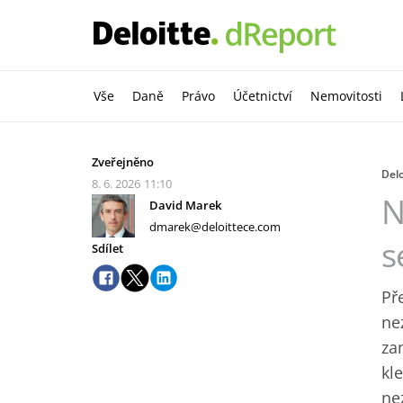
Vše
Daně
Právo
Účetnictví
Nemovitosti
Zveřejněno
Delo
8. 6. 2026
11:10
N
David Marek
dmarek@deloittece.com
s
Sdílet
Př
ne
za
kl
ne