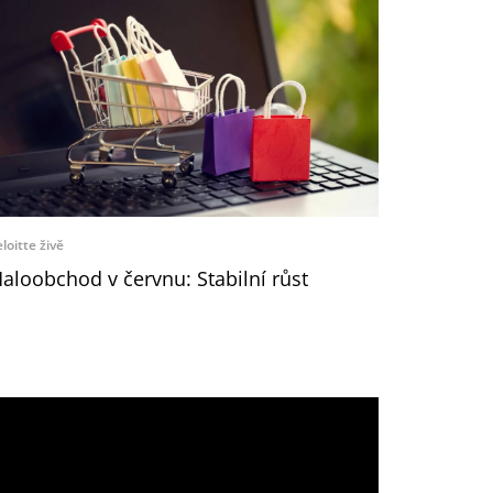
loitte živě
aloobchod v červnu: Stabilní růst