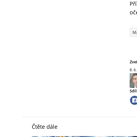
Př
oč
M
Zve
8. 6
Sdíl
Čtěte dále