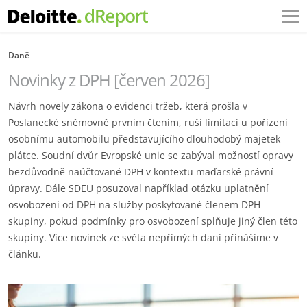
Daně
Novinky z DPH [červen 2026]
Návrh novely zákona o evidenci tržeb, která prošla v
Poslanecké sněmovně prvním čtením, ruší limitaci u pořízení
osobnímu automobilu představujícího dlouhodobý majetek
plátce. Soudní dvůr Evropské unie se zabýval možností opravy
bezdůvodně naúčtované DPH v kontextu maďarské právní
úpravy. Dále SDEU posuzoval například otázku uplatnění
osvobození od DPH na služby poskytované členem DPH
skupiny, pokud podmínky pro osvobození splňuje jiný člen této
skupiny. Více novinek ze světa nepřímých daní přinášíme v
článku.