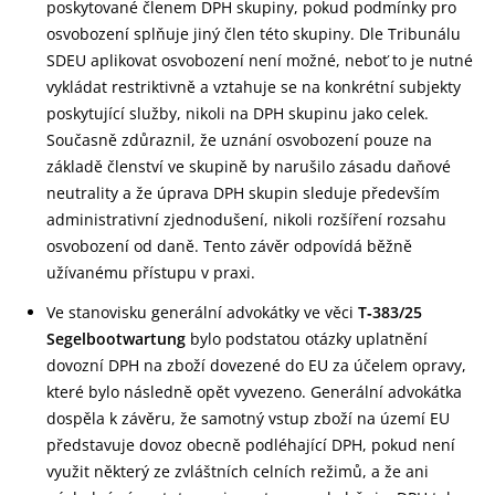
poskytované členem DPH skupiny, pokud podmínky pro
osvobození splňuje jiný člen této skupiny. Dle Tribunálu
SDEU aplikovat osvobození není možné, neboť to je nutné
vykládat restriktivně a vztahuje se na konkrétní subjekty
poskytující služby, nikoli na DPH skupinu jako celek.
Současně zdůraznil, že uznání osvobození pouze na
základě členství ve skupině by narušilo zásadu daňové
neutrality a že úprava DPH skupin sleduje především
administrativní zjednodušení, nikoli rozšíření rozsahu
osvobození od daně. Tento závěr odpovídá běžně
užívanému přístupu v praxi.
Ve stanovisku generální advokátky ve věci
T‑383/25
Segelbootwartung
bylo podstatou otázky uplatnění
dovozní DPH na zboží dovezené do EU za účelem opravy,
které bylo následně opět vyvezeno. Generální advokátka
dospěla k závěru, že samotný vstup zboží na území EU
představuje dovoz obecně podléhající DPH, pokud není
využit některý ze zvláštních celních režimů, a že ani