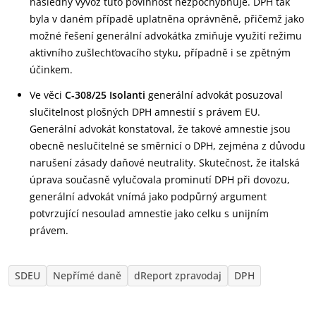
následný vývoz tuto povinnost nezpochybňuje. DPH tak
byla v daném případě uplatněna oprávněně, přičemž jako
možné řešení generální advokátka zmiňuje využití režimu
aktivního zušlechťovacího styku, případně i se zpětným
účinkem.
Ve věci
C‑308/25 Isolanti
generální advokát posuzoval
slučitelnost plošných DPH amnestií s právem EU.
Generální advokát konstatoval, že takové amnestie jsou
obecně neslučitelné se směrnicí o DPH, zejména z důvodu
narušení zásady daňové neutrality. Skutečnost, že italská
úprava současně vylučovala prominutí DPH při dovozu,
generální advokát vnímá jako podpůrný argument
potvrzující nesoulad amnestie jako celku s unijním
právem.
SDEU
Nepřímé daně
dReport zpravodaj
DPH