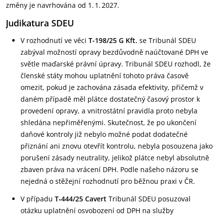
změny je navrhována od 1. 1. 2027.
Judikatura SDEU
V rozhodnutí ve věci
T-198/25 G Kft.
se Tribunál SDEU
zabýval možností opravy bezdůvodně naúčtované DPH ve
světle maďarské právní úpravy. Tribunál SDEU rozhodl, že
členské státy mohou uplatnění tohoto práva časově
omezit, pokud je zachována zásada efektivity, přičemž v
daném případě měl plátce dostatečný časový prostor k
provedení opravy, a vnitrostátní pravidla proto nebyla
shledána nepřiměřenými. Skutečnost, že po ukončení
daňové kontroly již nebylo možné podat dodatečné
přiznání ani znovu otevřít kontrolu, nebyla posouzena jako
porušení zásady neutrality, jelikož plátce nebyl absolutně
zbaven práva na vrácení DPH. Podle našeho názoru se
nejedná o stěžejní rozhodnutí pro běžnou praxi v ČR.
V případu
T‑444/25 Cavert
Tribunál SDEU posuzoval
otázku uplatnění osvobození od DPH na služby