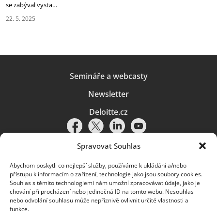
‎se zabýval vysta…
22. 5. 2025
Semináře a webcasty
Newsletter
Deloitte.cz
Spravovat Souhlas
Abychom poskytli co nejlepší služby, používáme k ukládání a/nebo
Pravidla používání
|
Ochrana osobních údajů
|
Soubory cookies
|
přístupu k informacím o zařízení, technologie jako jsou soubory cookies.
Deloitte.cz
Souhlas s těmito technologiemi nám umožní zpracovávat údaje, jako je
chování při procházení nebo jedinečná ID na tomto webu. Nesouhlas
© 2026. Více informací najdete v
Pravidlech používání
.
nebo odvolání souhlasu může nepříznivě ovlivnit určité vlastnosti a
funkce.
Deloitte označuje jednu či více společností globální sítě členských