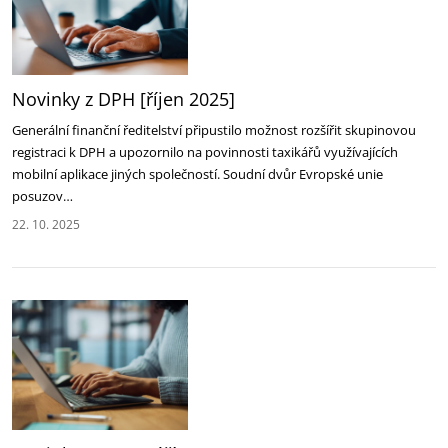
Novinky z DPH [říjen 2025]‎
Generální finanční ředitelství připustilo možnost rozšířit skupinovou
registraci k DPH a upozornilo ‎na povinnosti taxikářů využívajících
mobilní aplikace jiných společností‎. Soudní dvůr Evropské unie
‎posuzov…
22. 10. 2025