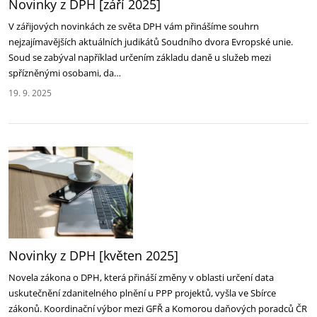
Novinky z DPH [září 2025]‎
V zářijových novinkách ze světa DPH vám přinášíme souhrn
nejzajímavějších aktuálních judikátů ‎Soudního dvora Evropské unie.
Soud se zabýval například určením základu daně u služeb mezi
‎spřízněnými osobami, da…
19. 9. 2025
Novinky z DPH [květen 2025]‎
Novela zákona o DPH, která přináší změny v oblasti určení data
uskutečnění zdanitelného plnění u ‎PPP projektů, vyšla ve Sbírce
zákonů. Koordinační výbor mezi GFŘ a Komorou daňových poradců ČR