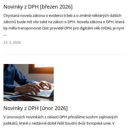
Novinky z DPH [březen 2026]
Chystaná novela zákona o evidenci tržeb a o změně některých dalších
zákonů bude mít vliv také na zákon o DPH. Novela zákona o DPH, která
by měla transponovat část pravidel DPH pro digitální věk (ViDA), je nyní
…
23. 3. 2026
Novinky z DPH [únor 2026]
V únorových novinkách z oblasti DPH přinášíme souhrn zajímavých
judikátů, které v nedávné době řešil Soudní dvůr Evropské unie. V