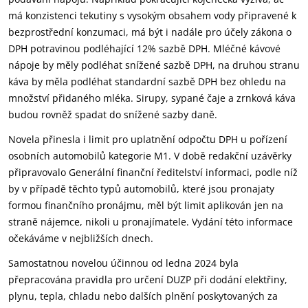
má konzistenci tekutiny s vysokým obsahem vody připravené k
bezprostřední konzumaci, má být i nadále pro účely zákona o
DPH potravinou podléhající 12% sazbě DPH. Mléčné kávové
nápoje by měly podléhat snížené sazbě DPH, na druhou stranu
káva by měla podléhat standardní sazbě DPH bez ohledu na
množství přidaného mléka. Sirupy, sypané čaje a zrnková káva
budou rovněž spadat do snížené sazby daně.
Novela přinesla i limit pro uplatnění odpočtu DPH u pořízení
osobních automobilů kategorie M1. V době redakční uzávěrky
připravovalo Generální finanční ředitelství informaci, podle níž
by v případě těchto typů automobilů, které jsou pronajaty
formou finančního pronájmu, měl být limit aplikován jen na
straně nájemce, nikoli u pronajímatele. Vydání této informace
očekáváme v nejbližších dnech.
Samostatnou novelou účinnou od ledna 2024 byla
přepracována pravidla pro určení DUZP při dodání elektřiny,
plynu, tepla, chladu nebo dalších plnění poskytovaných za