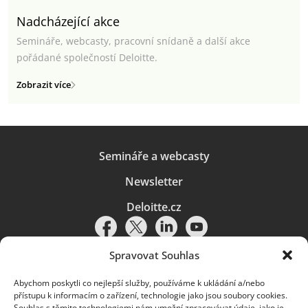
Nadcházející akce
Semináře, webcasty, pracovní snídaně a další akce
pořádané společností Deloitte.
Zobrazit více
Semináře a webcasty
Newsletter
Deloitte.cz
Spravovat Souhlas
Abychom poskytli co nejlepší služby, používáme k ukládání a/nebo
Pravidla používání
|
Ochrana osobních údajů
|
Soubory cookies
|
přístupu k informacím o zařízení, technologie jako jsou soubory cookies.
Deloitte.cz
Souhlas s těmito technologiemi nám umožní zpracovávat údaje, jako je