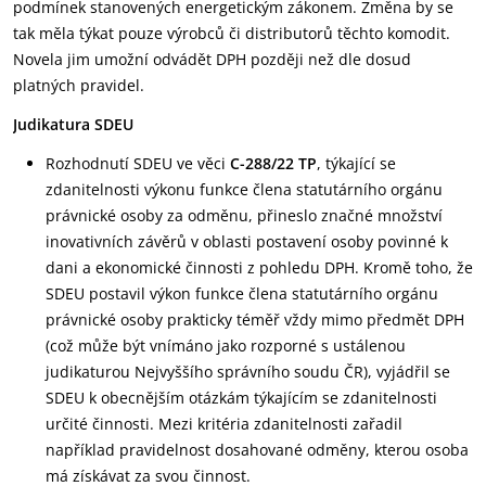
podmínek stanovených energetickým zákonem. Změna by se
tak měla týkat pouze výrobců či distributorů těchto komodit.
Novela jim umožní odvádět DPH později než dle dosud
platných pravidel.
Judikatura SDEU
Rozhodnutí SDEU ve věci
C-288/22 TP
, týkající se
zdanitelnosti výkonu funkce člena statutárního orgánu
právnické osoby za odměnu, přineslo značné množství
inovativních závěrů v oblasti postavení osoby povinné k
dani a ekonomické činnosti z pohledu DPH. Kromě toho, že
SDEU postavil výkon funkce člena statutárního orgánu
právnické osoby prakticky téměř vždy mimo předmět DPH
(což může být vnímáno jako rozporné s ustálenou
judikaturou Nejvyššího správního soudu ČR), vyjádřil se
SDEU k obecnějším otázkám týkajícím se zdanitelnosti
určité činnosti. Mezi kritéria zdanitelnosti zařadil
například pravidelnost dosahované odměny, kterou osoba
má získávat za svou činnost.