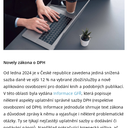
Novely zákona o DPH
Od ledna 2024 je v České republice zavedena jediná snížená
sazba daně ve výši 12 % na vybrané zboží/služby a nově
aplikováno osvobození pro dodání knih a podobných publikací.
V této oblasti byla vydána
Informace GFŘ
, která popisuje
některé aspekty uplatnění správné sazby DPH (respektive
osvobození od DPH). Informace jednoduše shrnuje text zákona
a důvodové zprávy k němu a vyjasňuje i některé problematické
otázky. Ty se týkají nejčastěji uplatnění sazby u dodávání či
podávání nápojů. Například pokračující kojenecká výživa, ač