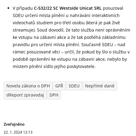
V případu
C
‑
532/22 SC Westside Unicat SRL
posuzoval
SDEU určení místa plnění u nahrávání interaktivních
videochatů studiem pro třetí osobu (která je pak živě
streamuje). Soud dovodil, že tato služba není oprávněním
ke vstupu na zábavní akce a že tak podléhá základnímu
pravidlu pro určení místa plnění. Současně SDEU – nad
rámec posuzované věci – určil, že pokud by šlo o službu v
podobě oprávnění ke vstupu na zábavní akce, nebylo by
místem plnění sídlo jejího poskytovatele.
Novela zákona o DPH
GFŘ
SDEU
Nepřímé daně
dReport zpravodaj
DPH
Zveřejněno
22. 1. 2024
12:13