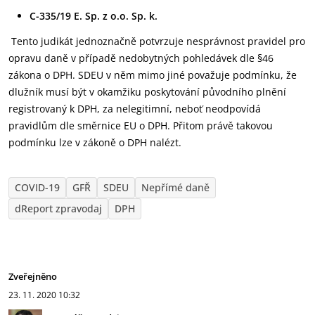
C-335/19 E. Sp. z o.o. Sp. k.
Tento judikát jednoznačně potvrzuje nesprávnost pravidel pro
opravu daně v případě nedobytných pohledávek dle §46
zákona o DPH. SDEU v něm mimo jiné považuje podmínku, že
dlužník musí být v okamžiku poskytování původního plnění
registrovaný k DPH, za nelegitimní, neboť neodpovídá
pravidlům dle směrnice EU o DPH. Přitom právě takovou
podmínku lze v zákoně o DPH nalézt.
COVID-19
GFŘ
SDEU
Nepřímé daně
dReport zpravodaj
DPH
Zveřejněno
23. 11. 2020
10:32