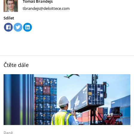
Tomáš Brandejs
tbrandejs@deloittece.com
Sdílet
Čtěte dále
Daně