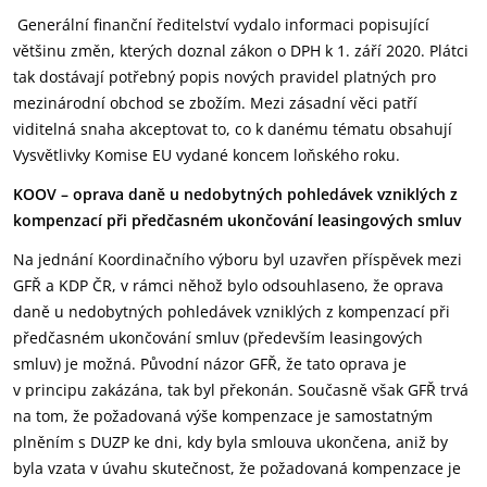
Generální finanční ředitelství vydalo informaci popisující
většinu změn, kterých doznal zákon o DPH k 1. září 2020. Plátci
tak dostávají potřebný popis nových pravidel platných pro
mezinárodní obchod se zbožím. Mezi zásadní věci patří
viditelná snaha akceptovat to, co k danému tématu obsahují
Vysvětlivky Komise EU vydané koncem loňského roku.
KOOV – oprava daně u nedobytných pohledávek vzniklých z
kompenzací při předčasném ukončování leasingových smluv
Na jednání Koordinačního výboru byl uzavřen příspěvek mezi
GFŘ a KDP ČR, v rámci něhož bylo odsouhlaseno, že oprava
daně u nedobytných pohledávek vzniklých z kompenzací při
předčasném ukončování smluv (především leasingových
smluv) je možná. Původní názor GFŘ, že tato oprava je
v principu zakázána, tak byl překonán. Současně však GFŘ trvá
na tom, že požadovaná výše kompenzace je samostatným
plněním s DUZP ke dni, kdy byla smlouva ukončena, aniž by
byla vzata v úvahu skutečnost, že požadovaná kompenzace je