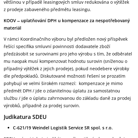
většinou v případě leasingových smluv redukována o výtěžek
z prodeje zabaveného předmětu leasingu.
KOOV ̶ uplatňování DPH u kompenzace za nespotřebovaný
materiál
V rámci Koordinačního výboru byl předložen nový příspěvek
řešící specifika smluvní povinnosti dodavatele zboží
předzásobit se surovinami pro jeho výrobu s tím, že odběratel
mu naopak musí kompenzovat hodnotu surovin (sníženou o
případný výtěžek z jejich prodeje), pokud neodebere výrobky
dle předpokladů. Diskutované možnosti řešení se prozatím
pohybují ve velmi širokém rozmezí: kompenzace je mimo
předmět DPH / jde o zdanitelnou úplatu za samostatnou
službu / jde o úplatu zahrnovanou do základu daně za prodej
výrobků, případně za prodej surovin.
Judikatura SDEU
C-621/19 Weindel Logistik Service SR spol. s r.o.