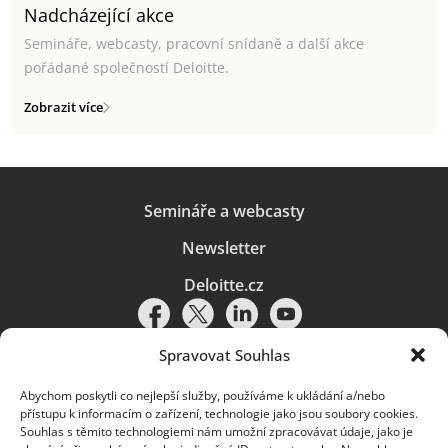
Nadcházející akce
Semináře, webcasty, pracovní snídaně a další akce
pořádané společností Deloitte.
Zobrazit více
Semináře a webcasty
Newsletter
Deloitte.cz
Spravovat Souhlas
Abychom poskytli co nejlepší služby, používáme k ukládání a/nebo
Pravidla používání
|
Ochrana osobních údajů
|
Soubory cookies
|
přístupu k informacím o zařízení, technologie jako jsou soubory cookies.
Deloitte.cz
Souhlas s těmito technologiemi nám umožní zpracovávat údaje, jako je