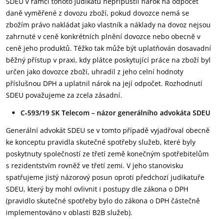
SDEU v rámci tohoto judikátu nepřipustil nárok na odpočet
daně vyměřené z dovozu zboží, pokud dovozce nemá se
zbožím právo nakládat jako vlastník a náklady na dovoz nejsou
zahrnuté v ceně konkrétních plnění dovozce nebo obecně v
ceně jeho produktů. Těžko tak může být uplatňován dosavadní
běžný přístup v praxi, kdy plátce poskytující práce na zboží byl
určen jako dovozce zboží, uhradil z jeho celní hodnoty
příslušnou DPH a uplatnil nárok na její odpočet. Rozhodnutí
SDEU považujeme za zcela zásadní.
C‑593/19 SK Telecom – názor generálního advokáta SDEU
Generální advokát SDEU se v tomto případě vyjadřoval obecně
ke konceptu pravidla skutečné spotřeby služeb, které byly
poskytnuty společností ze třetí země konečným spotřebitelům
s rezidentstvím rovněž ve třetí zemi. V jeho stanovisku
spatřujeme jistý názorový posun oproti předchozí judikatuře
SDEU, který by mohl ovlivnit i postupy dle zákona o DPH
(pravidlo skutečné spotřeby bylo do zákona o DPH částečně
implementováno v oblasti B2B služeb).