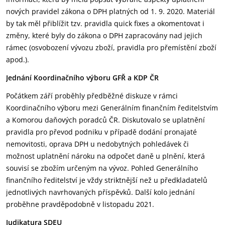
nových pravidel zákona o DPH platných od 1. 9. 2020. Materiál
by tak měl přiblížit tzv. pravidla quick fixes a okomentovat i
změny, které byly do zákona o DPH zapracovány nad jejich
rámec (osvobození vývozu zboží, pravidla pro přemístění zboží
apod.).
Jednání Koordinačního výboru GFŘ a KDP ČR
Počátkem září proběhly předběžné diskuze v rámci
Koordinačního výboru mezi Generálním finančním ředitelstvím
a Komorou daňových poradců ČR. Diskutovalo se uplatnění
pravidla pro převod podniku v případě dodání pronajaté
nemovitosti, oprava DPH u nedobytných pohledávek či
možnost uplatnění nároku na odpočet daně u plnění, která
souvisí se zbožím určeným na vývoz. Pohled Generálního
finančního ředitelství je vždy striktnější než u předkladatelů
jednotlivých navrhovaných příspěvků. Další kolo jednání
proběhne pravděpodobně v listopadu 2021.
Judikatura SDEU