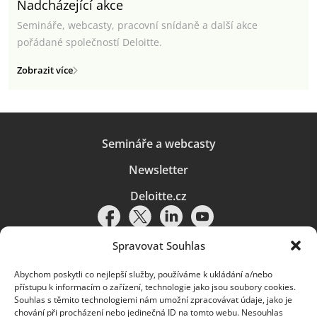
Nadcházející akce
Semináře, webcasty, pracovní snídaně a další akce
pořádané společností Deloitte.
Zobrazit více
Semináře a webcasty
Newsletter
Deloitte.cz
Spravovat Souhlas
Abychom poskytli co nejlepší služby, používáme k ukládání a/nebo
Pravidla používání
|
Ochrana osobních údajů
|
Soubory cookies
|
přístupu k informacím o zařízení, technologie jako jsou soubory cookies.
Deloitte.cz
Souhlas s těmito technologiemi nám umožní zpracovávat údaje, jako je
chování při procházení nebo jedinečná ID na tomto webu. Nesouhlas