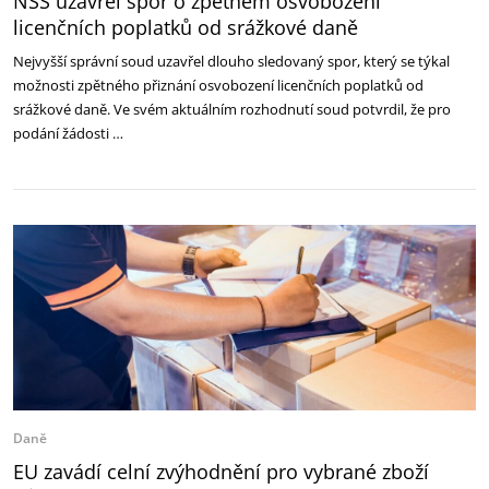
NSS uzavřel spor o zpětném osvobození
licenčních poplatků od srážkové daně
Nejvyšší správní soud uzavřel dlouho sledovaný spor, který se týkal
možnosti zpětného přiznání osvobození licenčních poplatků od
srážkové daně. Ve svém aktuálním rozhodnutí soud potvrdil, že pro
podání žádosti …
Daně
EU zavádí celní zvýhodnění pro vybrané zboží