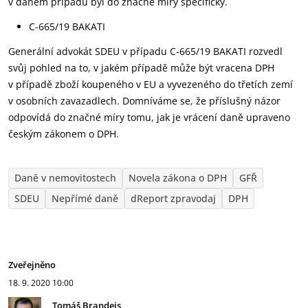
v daném případu byl do značné míry specifický.
C-665/19 BAKATI
Generální advokát SDEU v případu C-665/19 BAKATI rozvedl
svůj pohled na to, v jakém případě může být vracena DPH
v případě zboží koupeného v EU a vyvezeného do třetích zemí
v osobních zavazadlech. Domníváme se, že příslušný názor
odpovídá do značné míry tomu, jak je vrácení daně upraveno
českým zákonem o DPH.
Daně v nemovitostech
Novela zákona o DPH
GFŘ
SDEU
Nepřímé daně
dReport zpravodaj
DPH
Zveřejněno
18. 9. 2020
10:00
Tomáš Brandejs