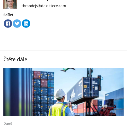
tbrandejs@deloittece.com
Sdílet
Čtěte dále
Daně