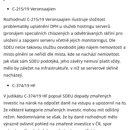
C‑215/19 Veronsaajien
Rozhodnutí C‑215/19 Veronsaajien ilustruje složitost
problematiky uplatnění DPH u služeb hostingu serverů
(pronájem speciálních chlazených a odvětrávaných skříní pro
uložení a zapojení serveru včetně jejich monitoringu). Dle
SDEU nelze takovou službu osvobodit jako nájem nemovitosti a
místo plnění se neřídí dle místa, kde se nachází nemovitost.
Jak však sám SDEU podotýká, jeho závěry nemusí platit vždy,
mělo by záležet na infrastruktuře, v níž se serverové skříně
nacházejí.
C‑374/19 HF
V judikátu C‑374/19 HF popsal SDEU dopady zmařených
investic na nárok na odpočet daně na vstupu a upozornil na to,
že některé kategorie zmařených investic mohou mít odlišný
režim. Nedomníváme se však, že by dané rozhodnutí mělo
výrazně ovlivnit pohled na zmařené investice v ČR, spor