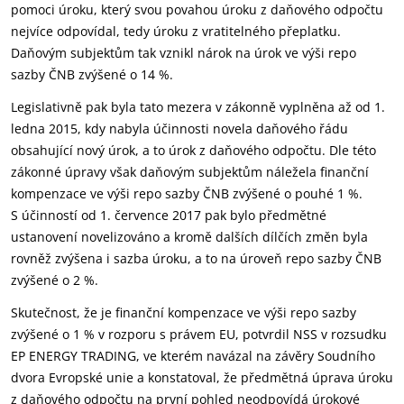
pomoci úroku, který svou povahou úroku z daňového odpočtu
nejvíce odpovídal, tedy úroku z vratitelného přeplatku.
Daňovým subjektům tak vznikl nárok na úrok ve výši repo
sazby ČNB zvýšené o 14 %.
Legislativně pak byla tato mezera v zákonně vyplněna až od 1.
ledna 2015, kdy nabyla účinnosti novela daňového řádu
obsahující nový úrok, a to úrok z daňového odpočtu. Dle této
zákonné úpravy však daňovým subjektům náležela finanční
kompenzace ve výši repo sazby ČNB zvýšené o pouhé 1 %.
S účinností od 1. července 2017 pak bylo předmětné
ustanovení novelizováno a kromě dalších dílčích změn byla
rovněž zvýšena i sazba úroku, a to na úroveň repo sazby ČNB
zvýšené o 2 %.
Skutečnost, že je finanční kompenzace ve výši repo sazby
zvýšené o 1 % v rozporu s právem EU, potvrdil NSS v rozsudku
EP ENERGY TRADING, ve kterém navázal na závěry Soudního
dvora Evropské unie a konstatoval, že předmětná úprava úroku
z daňového odpočtu na první pohled neodpovídá úrokové