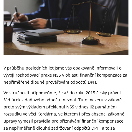
V průběhu posledních let jsme vás opakovaně informovali o
vývoji rozhodovací praxe NSS v oblasti finanční kompenzace za
nepřiměřeně dlouhé prověřování odpočtů DPH.
Ve stručnosti připomeňme, že až do roku 2015 český právní
řád úrok z daňového odpočtu neznal. Tuto mezeru v zákoně
proto svým výkladem překlenul NSS v dnes již památném
rozsudku ve věci Kordárna, ve kterém i přes absenci zákonné
úpravy vymezil pravidla pro přiznávání finanční kompenzace
za nepřiměřeně dlouhé zadržování odpočtů DPH, a to za