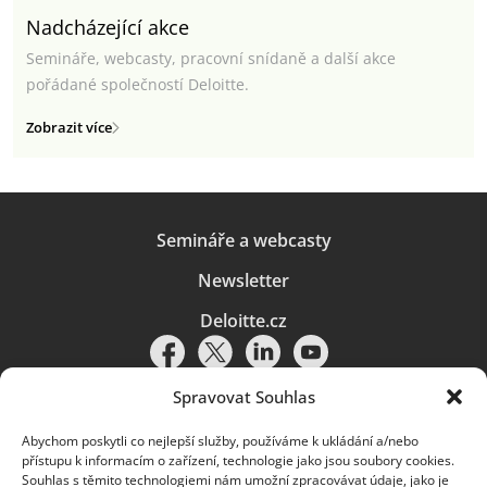
Nadcházející akce
Semináře, webcasty, pracovní snídaně a další akce
pořádané společností Deloitte.
Zobrazit více
Semináře a webcasty
Newsletter
Deloitte.cz
Spravovat Souhlas
Abychom poskytli co nejlepší služby, používáme k ukládání a/nebo
Pravidla používání
|
Ochrana osobních údajů
|
Soubory cookies
|
přístupu k informacím o zařízení, technologie jako jsou soubory cookies.
Deloitte.cz
Souhlas s těmito technologiemi nám umožní zpracovávat údaje, jako je