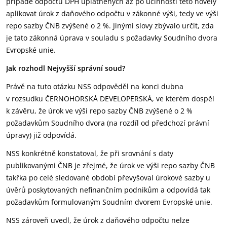
případě odpočtů DPH uplatněných až po účinnosti této novely
aplikovat úrok z daňového odpočtu v zákonné výši, tedy ve výši
repo sazby ČNB zvýšené o 2 %. Jinými slovy zbývalo určit, zda
je tato zákonná úprava v souladu s požadavky Soudního dvora
Evropské unie.
Jak rozhodl Nejvyšší správní soud?
Právě na tuto otázku NSS odpověděl na konci dubna
v rozsudku ČERNOHORSKÁ DEVELOPERSKÁ, ve kterém dospěl
k závěru, že úrok ve výši repo sazby ČNB zvýšené o 2 %
požadavkům Soudního dvora (na rozdíl od předchozí právní
úpravy) již odpovídá.
NSS konkrétně konstatoval, že při srovnání s daty
publikovanými ČNB je zřejmé, že úrok ve výši repo sazby ČNB
takřka po celé sledované období převyšoval úrokové sazby u
úvěrů poskytovaných nefinančním podnikům a odpovídá tak
požadavkům formulovaným Soudním dvorem Evropské unie.
NSS zároveň uvedl, že úrok z daňového odpočtu nelze