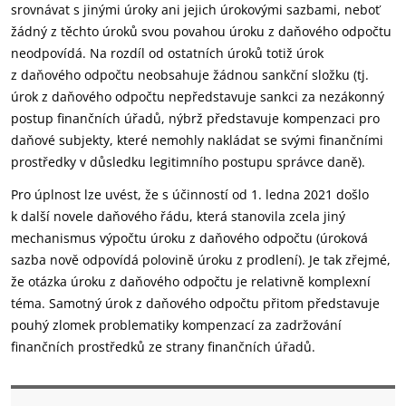
srovnávat s jinými úroky ani jejich úrokovými sazbami, neboť
žádný z těchto úroků svou povahou úroku z daňového odpočtu
neodpovídá. Na rozdíl od ostatních úroků totiž úrok
z daňového odpočtu neobsahuje žádnou sankční složku (tj.
úrok z daňového odpočtu nepředstavuje sankci za nezákonný
postup finančních úřadů, nýbrž představuje kompenzaci pro
daňové subjekty, které nemohly nakládat se svými finančními
prostředky v důsledku legitimního postupu správce daně).
Pro úplnost lze uvést, že s účinností od 1. ledna 2021 došlo
k další novele daňového řádu, která stanovila zcela jiný
mechanismus výpočtu úroku z daňového odpočtu (úroková
sazba nově odpovídá polovině úroku z prodlení). Je tak zřejmé,
že otázka úroku z daňového odpočtu je relativně komplexní
téma. Samotný úrok z daňového odpočtu přitom představuje
pouhý zlomek problematiky kompenzací za zadržování
finančních prostředků ze strany finančních úřadů.