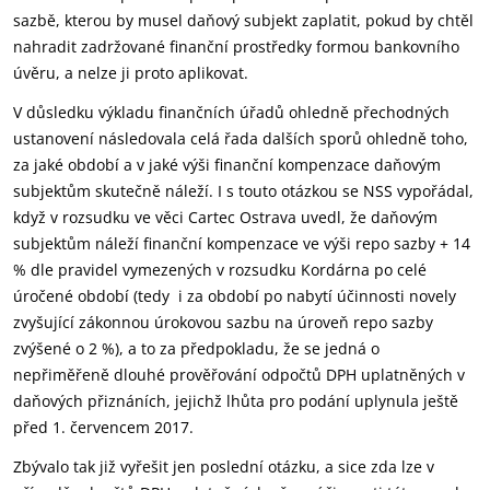
sazbě, kterou by musel daňový subjekt zaplatit, pokud by chtěl
nahradit zadržované finanční prostředky formou bankovního
úvěru, a nelze ji proto aplikovat.
V důsledku výkladu finančních úřadů ohledně přechodných
ustanovení následovala celá řada dalších sporů ohledně toho,
za jaké období a v jaké výši finanční kompenzace daňovým
subjektům skutečně náleží. I s touto otázkou se NSS vypořádal,
když v rozsudku ve věci Cartec Ostrava uvedl, že daňovým
subjektům náleží finanční kompenzace ve výši repo sazby + 14
% dle pravidel vymezených v rozsudku Kordárna po celé
úročené období (tedy i za období po nabytí účinnosti novely
zvyšující zákonnou úrokovou sazbu na úroveň repo sazby
zvýšené o 2 %), a to za předpokladu, že se jedná o
nepřiměřeně dlouhé prověřování odpočtů DPH uplatněných v
daňových přiznáních, jejichž lhůta pro podání uplynula ještě
před 1. červencem 2017.
Zbývalo tak již vyřešit jen poslední otázku, a sice zda lze v