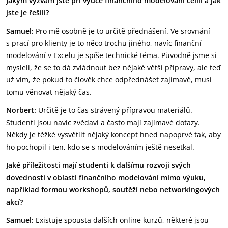
Jakým výzvám jste při výuce finančního modelování čelili a jak
jste je řešili?
Samuel:
Pro mě osobně je to určitě přednášení. Ve srovnání
s prací pro klienty je to něco trochu jiného, navíc finanční
modelování v Excelu je spíše technické téma. Původně jsme si
mysleli, že se to dá zvládnout bez nějaké větší přípravy, ale teď
už vím, že pokud to člověk chce odpřednášet zajímavě, musí
tomu věnovat nějaký čas.
Norbert:
Určitě je to čas strávený přípravou materiálů.
Studenti jsou navíc zvědaví a často mají zajímavé dotazy.
Někdy je těžké vysvětlit nějaký koncept hned napoprvé tak, aby
ho pochopil i ten, kdo se s modelováním ještě nesetkal.
Jaké příležitosti mají studenti k dalšímu rozvoji svých
dovedností v oblasti finančního modelování mimo výuku,
například formou workshopů, soutěží nebo networkingových
akcí?
Samuel:
Existuje spousta dalších online kurzů, některé jsou