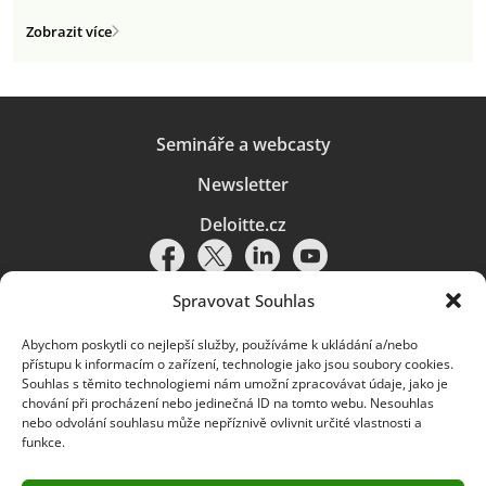
Zobrazit více
Semináře a webcasty
Newsletter
Deloitte.cz
Spravovat Souhlas
Abychom poskytli co nejlepší služby, používáme k ukládání a/nebo
Pravidla používání
|
Ochrana osobních údajů
|
Soubory cookies
|
přístupu k informacím o zařízení, technologie jako jsou soubory cookies.
Deloitte.cz
Souhlas s těmito technologiemi nám umožní zpracovávat údaje, jako je
chování při procházení nebo jedinečná ID na tomto webu. Nesouhlas
© 2026. Více informací najdete v
Pravidlech používání
.
nebo odvolání souhlasu může nepříznivě ovlivnit určité vlastnosti a
funkce.
Deloitte označuje jednu či více společností globální sítě členských
společností Deloitte Touche Tohmatsu Limited („DTTL“) a jejich dceřiné
a přidružené subjekty (souhrnně „organizace Deloitte“). Společnost DTTL