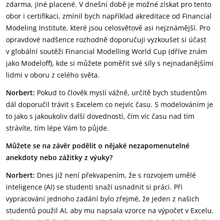
zdarma, jiné placené. V dnešní době je možné získat pro tento
obor i certifikaci, zmínil bych například akreditace od Financial
Modeling Institute, které jsou celosvětově asi nejznámější. Pro
opravdové nadšence rozhodně doporučuji vyzkoušet si účast
v globální soutěži Financial Modelling World Cup (dříve znám
jako Modeloff), kde si můžete poměřit své síly s nejnadanějšími
lidmi v oboru z celého světa.
Norbert:
Pokud to člověk myslí vážně, určitě bych studentům
dál doporučil trávit s Excelem co nejvíc času. S modelováním je
to jako s jakoukoliv další dovedností, čím víc času nad tím
strávíte, tím lépe Vám to půjde.
Můžete se na závěr podělit o nějaké nezapomenutelné
anekdoty nebo zážitky z výuky?
Norbert:
Dnes již není překvapením, že s rozvojem umělé
inteligence (AI) se studenti snaží usnadnit si práci. Při
vypracování jednoho zadání bylo zřejmé, že jeden z našich
studentů použil AI, aby mu napsala vzorce na výpočet v Excelu.