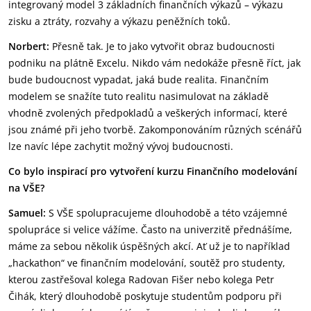
integrovaný model 3 základních finančních výkazů – výkazu
zisku a ztráty, rozvahy a výkazu peněžních toků.
Norbert:
Přesně tak. Je to jako vytvořit obraz budoucnosti
podniku na plátně Excelu. Nikdo vám nedokáže přesně říct, jak
bude budoucnost vypadat, jaká bude realita. Finančním
modelem se snažíte tuto realitu nasimulovat na základě
vhodně zvolených předpokladů a veškerých informací, které
jsou známé při jeho tvorbě. Zakomponováním různých scénářů
lze navíc lépe zachytit možný vývoj budoucnosti.
Co bylo inspirací pro vytvoření kurzu Finančního modelování
na VŠE?
Samuel:
S VŠE spolupracujeme dlouhodobě a této vzájemné
spolupráce si velice vážíme. Často na univerzitě přednášíme,
máme za sebou několik úspěšných akcí. Ať už je to například
„hackathon“ ve finančním modelování, soutěž pro studenty,
kterou zastřešoval kolega Radovan Fišer nebo kolega Petr
Čihák, který dlouhodobě poskytuje studentům podporu při