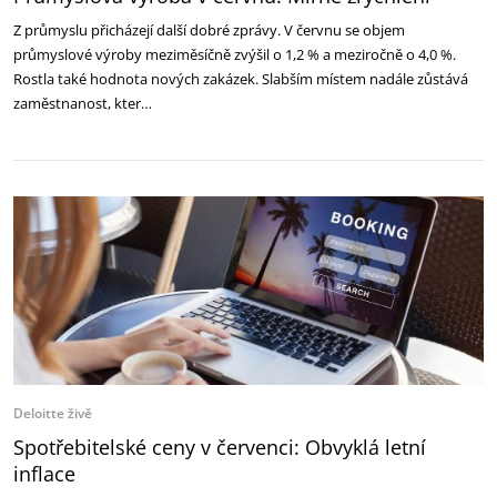
Z průmyslu přicházejí další dobré zprávy. V červnu se objem
průmyslové výroby meziměsíčně zvýšil o 1,2 % a meziročně o 4,0 %.
Rostla také hodnota nových zakázek. Slabším místem nadále zůstává
zaměstnanost, kter…
Deloitte živě
Spotřebitelské ceny v červenci: Obvyklá letní
inflace