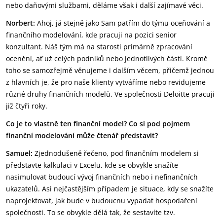
nebo daňovými službami, děláme však i další zajímavé věci.
Norbert:
Ahoj, já stejně jako Sam patřím do týmu oceňování a
finančního modelování, kde pracuji na pozici senior
konzultant. Náš tým má na starosti primárně zpracování
ocenění, ať už celých podniků nebo jednotlivých částí. Kromě
toho se samozřejmě věnujeme i dalším věcem, přičemž jednou
z hlavních je, že pro naše klienty vytváříme nebo revidujeme
různé druhy finančních modelů. Ve společnosti Deloitte pracuji
již čtyři roky.
Co je to vlastně ten finanční model? Co si pod pojmem
finanční modelování může čtenář představit?
Samuel:
Zjednodušeně řečeno, pod finančním modelem si
představte kalkulaci v Excelu, kde se obvykle snažíte
nasimulovat budoucí vývoj finančních nebo i nefinančních
ukazatelů. Asi nejčastějším případem je situace, kdy se snažíte
naprojektovat, jak bude v budoucnu vypadat hospodaření
společnosti. To se obvykle dělá tak, že sestavíte tzv.