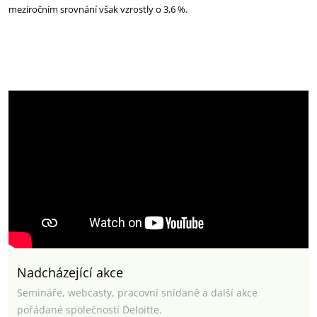
meziročním srovnání však vzrostly o 3,6 %.
Nadcházející akce
Semináře, webcasty, pracovní snídaně a další akce
pořádané společností Deloitte.