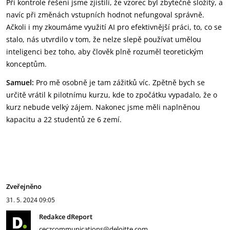
Při kontrole řešení jsme zjistili, že vzorec byl zbytečně složitý, a
navíc při změnách vstupních hodnot nefungoval správně.
Ačkoli i my zkoumáme využití AI pro efektivnější práci, to, co se
stalo, nás utvrdilo v tom, že nelze slepě používat umělou
inteligenci bez toho, aby člověk plně rozuměl teoretickým
konceptům.
Samuel:
Pro mě osobně je tam zážitků víc. Zpětně bych se
určitě vrátil k pilotnímu kurzu, kde to zpočátku vypadalo, že o
kurz nebude velký zájem. Nakonec jsme měli naplněnou
kapacitu a 22 studentů ze 6 zemí.
Zveřejněno
31. 5. 2024
09:05
Redakce dReport
ceczcommunications@deloitte.com