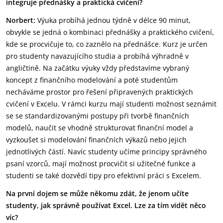
integruje přednášky a praktická cvičení?
Norbert:
Výuka probíhá jednou týdně v délce 90 minut,
obvykle se jedná o kombinaci přednášky a praktického cvičení,
kde se procvičuje to, co zaznělo na přednášce. Kurz je určen
pro studenty navazujícího studia a probíhá výhradně v
angličtině. Na začátku výuky vždy představíme vybraný
koncept z finančního modelování a poté studentům
necháváme prostor pro řešení připravených praktických
cvičení v Excelu. V rámci kurzu mají studenti možnost seznámit
se se standardizovanými postupy při tvorbě finančních
modelů, naučit se vhodně strukturovat finanční model a
vyzkoušet si modelování finančních výkazů nebo jejich
jednotlivých částí. Navíc studenty učíme principy správného
psaní vzorců, mají možnost procvičit si užitečné funkce a
studenti se také dozvědí tipy pro efektivní práci s Excelem.
Na první dojem se může někomu zdát, že jenom učíte
studenty, jak správně používat Excel. Lze za tím vidět něco
víc?