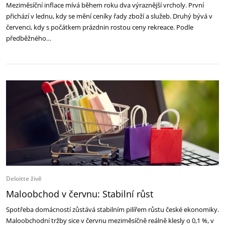
Meziměsíční inflace mívá během roku dva výraznější vrcholy. První
přichází v lednu, kdy se mění ceníky řady zboží a služeb. Druhý bývá v
červenci, kdy s počátkem prázdnin rostou ceny rekreace. Podle
předběžného…
Deloitte živě
Maloobchod v červnu: Stabilní růst
Spotřeba domácností zůstává stabilním pilířem růstu české ekonomiky.
Maloobchodní tržby sice v červnu meziměsíčně reálně klesly o 0,1 %, v