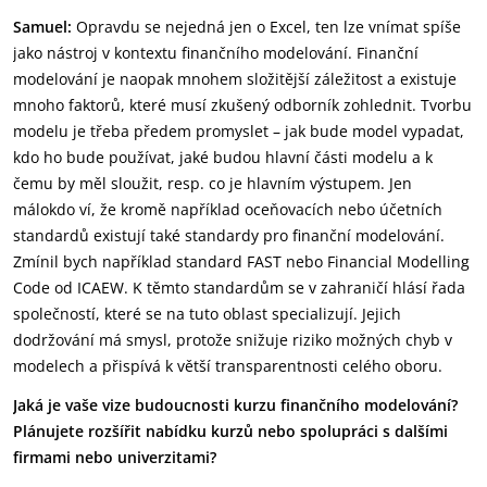
Samuel:
Opravdu se nejedná jen o Excel, ten lze vnímat spíše
jako nástroj v kontextu finančního modelování. Finanční
modelování je naopak mnohem složitější záležitost a existuje
mnoho faktorů, které musí zkušený odborník zohlednit. Tvorbu
modelu je třeba předem promyslet – jak bude model vypadat,
kdo ho bude používat, jaké budou hlavní části modelu a k
čemu by měl sloužit, resp. co je hlavním výstupem. Jen
málokdo ví, že kromě například oceňovacích nebo účetních
standardů existují také standardy pro finanční modelování.
Zmínil bych například standard FAST nebo Financial Modelling
Code od ICAEW. K těmto standardům se v zahraničí hlásí řada
společností, které se na tuto oblast specializují. Jejich
dodržování má smysl, protože snižuje riziko možných chyb v
modelech a přispívá k větší transparentnosti celého oboru.
Jaká je vaše vize budoucnosti kurzu finančního modelování?
Plánujete rozšířit nabídku kurzů nebo spolupráci s dalšími
firmami nebo univerzitami?