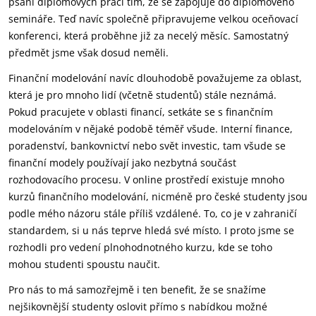
psaní diplomových prací tím, že se zapojuje do diplomového
semináře. Teď navíc společně připravujeme velkou oceňovací
konferenci, která proběhne již za necelý měsíc. Samostatný
předmět jsme však dosud neměli.
Finanční modelování navíc dlouhodobě považujeme za oblast,
která je pro mnoho lidí (včetně studentů) stále neznámá.
Pokud pracujete v oblasti financí, setkáte se s finančním
modelováním v nějaké podobě téměř všude. Interní finance,
poradenství, bankovnictví nebo svět investic, tam všude se
finanční modely používají jako nezbytná součást
rozhodovacího procesu. V online prostředí existuje mnoho
kurzů finančního modelování, nicméně pro české studenty jsou
podle mého názoru stále příliš vzdálené. To, co je v zahraničí
standardem, si u nás teprve hledá své místo. I proto jsme se
rozhodli pro vedení plnohodnotného kurzu, kde se toho
mohou studenti spoustu naučit.
Pro nás to má samozřejmě i ten benefit, že se snažíme
nejšikovnější studenty oslovit přímo s nabídkou možné