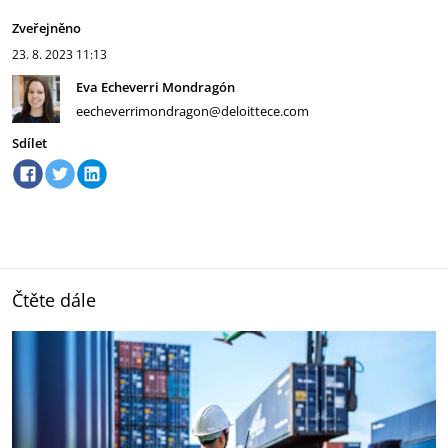
Zveřejněno
23. 8. 2023
11:13
Eva Echeverri Mondragón
eecheverrimondragon@deloittece.com
Sdílet
Čtěte dále