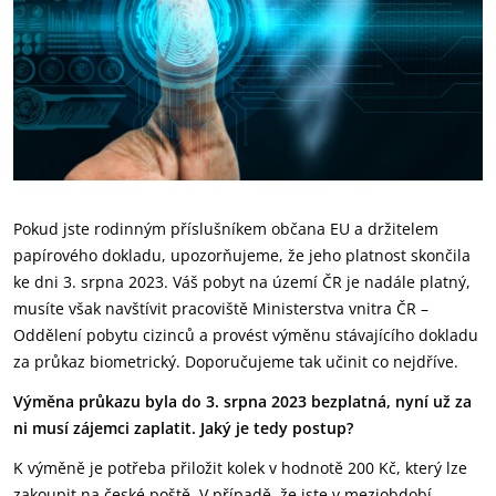
Pokud jste rodinným příslušníkem občana EU a držitelem
papírového dokladu, upozorňujeme, že jeho platnost skončila
ke dni 3. srpna 2023. Váš pobyt na území ČR je nadále platný,
musíte však navštívit pracoviště Ministerstva vnitra ČR –
Oddělení pobytu cizinců a provést výměnu stávajícího dokladu
za průkaz biometrický. Doporučujeme tak učinit co nejdříve.
Výměna průkazu byla do 3. srpna 2023 bezplatná, nyní už za
ni musí zájemci zaplatit. Jaký je tedy postup?
K výměně je potřeba přiložit kolek v hodnotě 200 Kč, který lze
zakoupit na české poště. V případě, že jste v meziobdobí