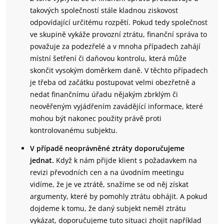
takových společností stále kladnou ziskovost
odpovídající určitému rozpětí. Pokud tedy společnost
ve skupině vykáže provozní ztrátu, finanční správa to
považuje za podezřelé a v mnoha případech zahájí
místní šetření či daňovou kontrolu, která může
skončit vysokým doměrkem daně. V těchto případech
je třeba od začátku postupovat velmi obezřetně a
nedat finančnímu úřadu nějakým zbrklým či
neověřeným vyjádřením zavádějící informace, které
mohou být nakonec použity právě proti
kontrolovanému subjektu.
V případě neoprávněné ztráty doporučujeme
jednat.
Když k nám přijde klient s požadavkem na
revizi převodních cen a na úvodním meetingu
vidíme, že je ve ztrátě, snažíme se od něj získat
argumenty, které by pomohly ztrátu obhájit. A pokud
dojdeme k tomu, že daný subjekt neměl ztrátu
vykázat, doporučujeme tuto situaci zhojit například