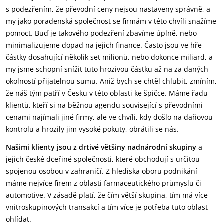
s podezřením, že převodní ceny nejsou nastaveny správně, a
my jako poradenská společnost se firmám v této chvíli snažíme
pomoct. Buď je takového podezření zbavíme úplně, nebo
minimalizujeme dopad na jejich finance. Často jsou ve hře
částky dosahující několik set milionů, nebo dokonce miliard, a
my jsme schopní snížit tuto hrozivou částku až na za daných
okolností přijatelnou sumu. Aniž bych se chtěl chlubit, zmíním,
že náš tým patří v Česku v této oblasti ke špičce. Máme řadu
klientů, kteří si na běžnou agendu související s převodními
cenami najímali jiné firmy, ale ve chvíli, kdy došlo na daňovou
kontrolu a hrozily jim vysoké pokuty, obrátili se nás.
Našimi klienty jsou z drtivé většiny nadnárodní skupiny
a
jejich české dceřiné společnosti, které obchodují s určitou
spojenou osobou v zahraničí. Z hlediska oboru podnikání
máme nejvíce firem z oblasti farmaceutického průmyslu či
automotive. V zásadě platí, že čím větší skupina, tím má více
vnitroskupinových transakcí a tím více je potřeba tuto oblast
ohlídat.