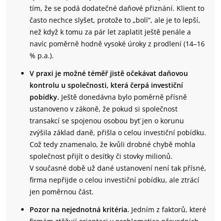
tím, že se podá dodatečné daňové přiznání. Klient to
často nechce slyšet, protože to „bolí“, ale je to lepší,
než když k tomu za pár let zaplatit ještě penále a
navíc poměrně hodně vysoké úroky z prodlení (14–16
% p.a.).
V praxi je možné téměř jistě očekávat daňovou
kontrolu u společnosti, která čerpá investiční
pobídky.
Ještě donedávna bylo poměrně přísně
ustanoveno v zákoně, že pokud si společnost
transakcí se spojenou osobou byť jen o korunu
zvýšila základ daně, přišla o celou investiční pobídku.
Což tedy znamenalo, že kvůli drobné chybě mohla
společnost přijít o desítky či stovky milionů.
V současné době už dané ustanovení není tak přísné,
firma nepřijde o celou investiční pobídku, ale ztrácí
jen poměrnou část.
Pozor na nejednotná kritéria.
Jedním z faktorů, které