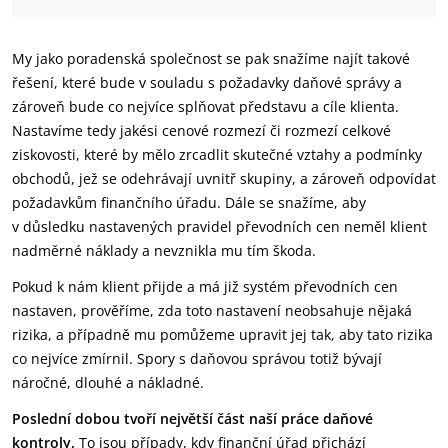
My jako poradenská společnost se pak snažíme najít takové
řešení, které bude v souladu s požadavky daňové správy a
zároveň bude co nejvíce splňovat představu a cíle klienta.
Nastavíme tedy jakési cenové rozmezí či rozmezí celkové
ziskovosti, které by mělo zrcadlit skutečné vztahy a podmínky
obchodů, jež se odehrávají uvnitř skupiny, a zároveň odpovídat
požadavkům finančního úřadu. Dále se snažíme, aby
v důsledku nastavených pravidel převodních cen neměl klient
nadměrné náklady a nevznikla mu tím škoda.
Pokud k nám klient přijde a má již systém převodních cen
nastaven, prověříme, zda toto nastavení neobsahuje nějaká
rizika, a případně mu pomůžeme upravit jej tak, aby tato rizika
co nejvíce zmírnil. Spory s daňovou správou totiž bývají
náročné, dlouhé a nákladné.
Poslední dobou tvoří největší část naší práce daňové
kontroly.
To jsou případy, kdy finanční úřad přichází