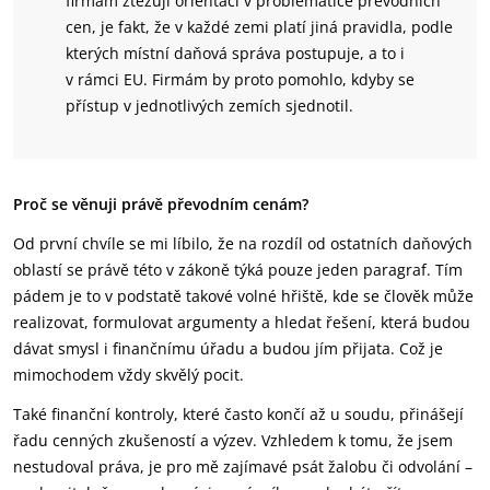
firmám ztěžují orientaci v problematice převodních
cen, je fakt, že v každé zemi platí jiná pravidla, podle
kterých místní daňová správa postupuje, a to i
v rámci EU. Firmám by proto pomohlo, kdyby se
přístup v jednotlivých zemích sjednotil.
Proč se věnuji právě převodním cenám?
Od první chvíle se mi líbilo, že na rozdíl od ostatních daňových
oblastí se právě této v zákoně týká pouze jeden paragraf. Tím
pádem je to v podstatě takové volné hřiště, kde se člověk může
realizovat, formulovat argumenty a hledat řešení, která budou
dávat smysl i finančnímu úřadu a budou jím přijata. Což je
mimochodem vždy skvělý pocit.
Také finanční kontroly, které často končí až u soudu, přinášejí
řadu cenných zkušeností a výzev. Vzhledem k tomu, že jsem
nestudoval práva, je pro mě zajímavé psát žalobu či odvolání –