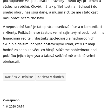
pochopitelně ve spolupráci s právníky – nebo být přítomen u
výslechu svědků. Člověk má tak příležitost nahlédnout i do
jiného oboru než jsou daně, a musím říct, že mě i tato část
naší práce nesmírně baví.
V neposlední řadě je tato práce o setkávání se a o komunikaci
s klienty. Potkáváme se často s velmi zajímavými osobnostmi, s
finančními řediteli, vlastníky společností a nadnárodních
skupin a dalšími nejvýše postavenými lidmi, kteří už mají
hodně za sebou a vědí, co říkají. Můžeme nahlédnout pod
pokličku jejich byznysu a taková setkání mě osobně velmi
obohacují.
Kariéra v Deloitte
Kariéra v daních
Zveřejněno
1. 6. 2020
09:19