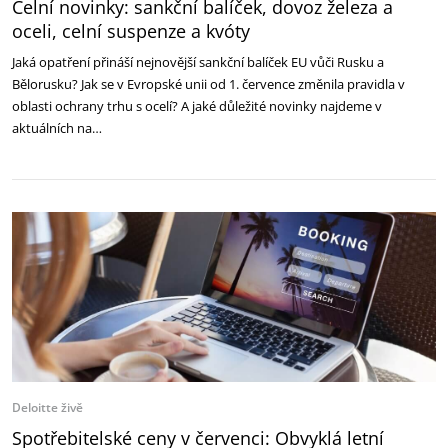
Celní novinky: sankční balíček, dovoz železa a
oceli, celní suspenze a kvóty
Jaká opatření přináší nejnovější sankční balíček EU vůči Rusku a
Bělorusku? Jak se v Evropské unii od 1. července změnila pravidla v
oblasti ochrany trhu s ocelí? A jaké důležité novinky najdeme v
aktuálních na…
Deloitte živě
Spotřebitelské ceny v červenci: Obvyklá letní