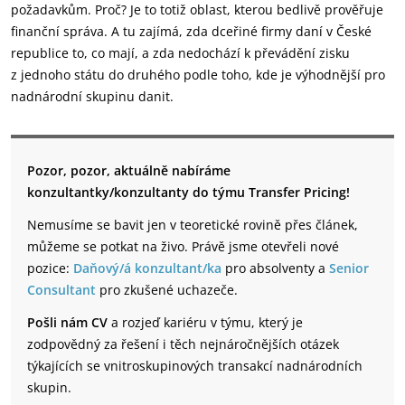
požadavkům. Proč? Je to totiž oblast, kterou bedlivě prověřuje
finanční správa. A tu zajímá, zda dceřiné firmy daní v České
republice to, co mají, a zda nedochází k převádění zisku
z jednoho státu do druhého podle toho, kde je výhodnější pro
nadnárodní skupinu danit.
Pozor, pozor, aktuálně nabíráme
konzultantky/konzultanty do týmu Transfer Pricing!
Nemusíme se bavit jen v teoretické rovině přes článek,
můžeme se potkat na živo. Právě jsme otevřeli nové
pozice:
Daňový/á konzultant/ka
pro absolventy a
Senior
Consultant
pro zkušené uchazeče.
Pošli nám CV
a rozjeď kariéru v týmu, který je
zodpovědný za řešení i těch nejnáročnějších otázek
týkajících se vnitroskupinových transakcí nadnárodních
skupin.