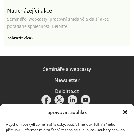
Nadcházející akce
Semináře, webcasty, pracovní snídaně a další akce
pořádané společností Deloitte.
Zobrazit více
Semináře a webcasty
Newsletter
Deloitte.cz
Spravovat Souhlas
Abychom poskytli co nejlepší služby, používáme k ukládání a/nebo
Pravidla používání
|
Ochrana osobních údajů
|
Soubory cookies
|
přístupu k informacím o zařízení, technologie jako jsou soubory cookies.
Deloitte.cz