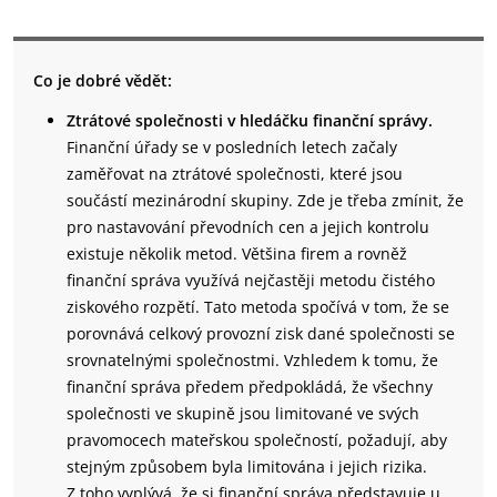
Co je dobré vědět:
Ztrátové společnosti v hledáčku finanční správy.
Finanční úřady se v posledních letech začaly
zaměřovat na ztrátové společnosti, které jsou
součástí mezinárodní skupiny. Zde je třeba zmínit, že
pro nastavování převodních cen a jejich kontrolu
existuje několik metod. Většina firem a rovněž
finanční správa využívá nejčastěji metodu čistého
ziskového rozpětí. Tato metoda spočívá v tom, že se
porovnává celkový provozní zisk dané společnosti se
srovnatelnými společnostmi. Vzhledem k tomu, že
finanční správa předem předpokládá, že všechny
společnosti ve skupině jsou limitované ve svých
pravomocech mateřskou společností, požadují, aby
stejným způsobem byla limitována i jejich rizika.
Z toho vyplývá, že si finanční správa představuje u