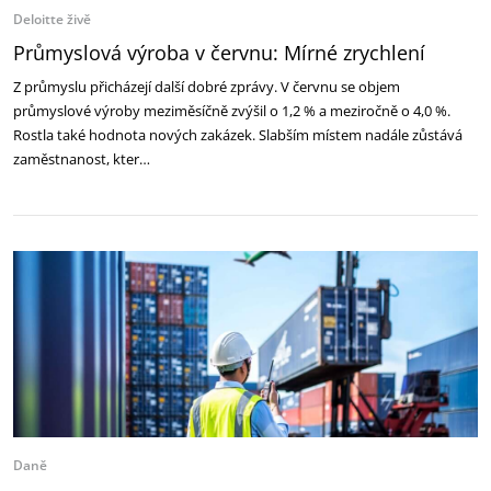
Deloitte živě
Průmyslová výroba v červnu: Mírné zrychlení
Z průmyslu přicházejí další dobré zprávy. V červnu se objem
průmyslové výroby meziměsíčně zvýšil o 1,2 % a meziročně o 4,0 %.
Rostla také hodnota nových zakázek. Slabším místem nadále zůstává
zaměstnanost, kter…
Daně