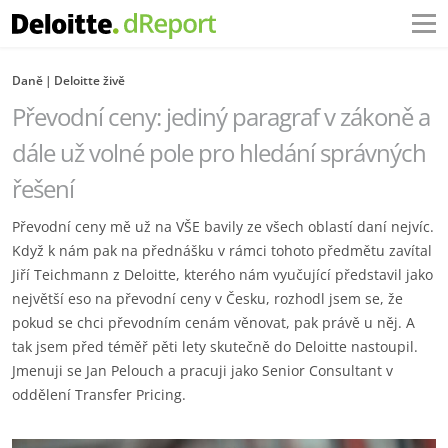
Daně
Deloitte živě
Převodní ceny: jediný paragraf v zákoně a
dále už volné pole pro hledání správných
řešení
Převodní ceny mě už na VŠE bavily ze všech oblastí daní nejvíc.
Když k nám pak na přednášku v rámci tohoto předmětu zavítal
Jiří Teichmann z Deloitte, kterého nám vyučující představil jako
největší eso na převodní ceny v Česku, rozhodl jsem se, že
pokud se chci převodním cenám věnovat, pak právě u něj. A
tak jsem před téměř pěti lety skutečně do Deloitte nastoupil.
Jmenuji se Jan Pelouch a pracuji jako Senior Consultant v
oddělení Transfer Pricing.