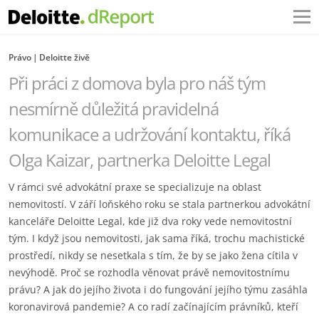
Právo
Deloitte živě
Při práci z domova byla pro náš tým
nesmírně důležitá pravidelná
komunikace a udržování kontaktu, říká
Olga Kaizar, partnerka Deloitte Legal
V rámci své advokátní praxe se specializuje na oblast
nemovitostí. V září loňského roku se stala partnerkou advokátní
kanceláře Deloitte Legal, kde již dva roky vede nemovitostní
tým. I když jsou nemovitosti, jak sama říká, trochu machistické
prostředí, nikdy se nesetkala s tím, že by se jako žena cítila v
nevýhodě. Proč se rozhodla věnovat právě nemovitostnímu
právu? A jak do jejího života i do fungování jejího týmu zasáhla
koronavirová pandemie? A co radí začínajícím právníků, kteří