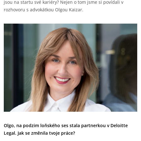
jsou na startu své kariéry? Nejen o tom jsme si povídali v
rozhovoru s advokátkou Olgou Kaizar.
Olgo, na podzim loňského ses stala partnerkou v Deloitte
Legal. Jak se změnila tvoje práce?