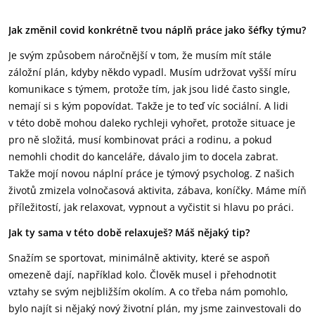
Jak změnil covid konkrétně tvou náplň práce jako šéfky týmu?
Je svým způsobem náročnější v tom, že musím mít stále
záložní plán, kdyby někdo vypadl. Musím udržovat vyšší míru
komunikace s týmem, protože tím, jak jsou lidé často single,
nemají si s kým popovídat. Takže je to teď víc sociální. A lidi
v této době mohou daleko rychleji vyhořet, protože situace je
pro ně složitá, musí kombinovat práci a rodinu, a pokud
nemohli chodit do kanceláře, dávalo jim to docela zabrat.
Takže mojí novou náplní práce je týmový psycholog. Z našich
životů zmizela volnočasová aktivita, zábava, koníčky. Máme míň
příležitostí, jak relaxovat, vypnout a vyčistit si hlavu po práci.
Jak ty sama v této době relaxuješ? Máš nějaký tip?
Snažím se sportovat, minimálně aktivity, které se aspoň
omezeně dají, například kolo. Člověk musel i přehodnotit
vztahy se svým nejbližším okolím. A co třeba nám pomohlo,
bylo najít si nějaký nový životní plán, my jsme zainvestovali do