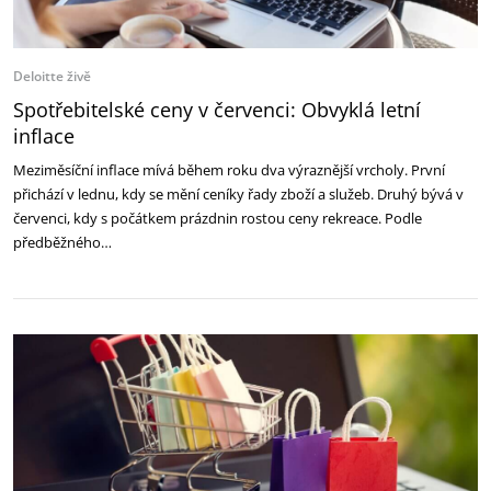
Deloitte živě
Spotřebitelské ceny v červenci: Obvyklá letní
inflace
Meziměsíční inflace mívá během roku dva výraznější vrcholy. První
přichází v lednu, kdy se mění ceníky řady zboží a služeb. Druhý bývá v
červenci, kdy s počátkem prázdnin rostou ceny rekreace. Podle
předběžného…