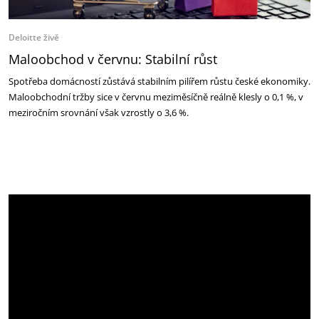
Deloitte živě
Maloobchod v červnu: Stabilní růst
Spotřeba domácností zůstává stabilním pilířem růstu české ekonomiky.
Maloobchodní tržby sice v červnu meziměsíčně reálně klesly o 0,1 %, v
meziročním srovnání však vzrostly o 3,6 %.