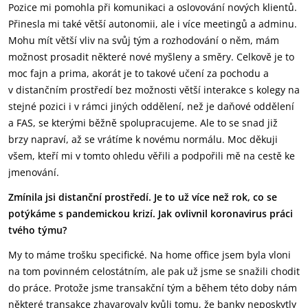
Pozice mi pomohla při komunikaci a oslovování nových klientů.
Přinesla mi také větší autonomii, ale i více meetingů a adminu.
Mohu mít větší vliv na svůj tým a rozhodování o něm, mám
možnost prosadit některé nové myšleny a směry. Celkově je to
moc fajn a prima, akorát je to takové učení za pochodu a
v distančním prostředí bez možnosti větší interakce s kolegy na
stejné pozici i v rámci jiných oddělení, než je daňové oddělení
a FAS, se kterými běžně spolupracujeme. Ale to se snad již
brzy napraví, až se vrátíme k novému normálu. Moc děkuji
všem, kteří mi v tomto ohledu věřili a podpořili mě na cestě ke
jmenování.
Zmínila jsi distanční prostředí. Je to už více než rok, co se
potýkáme s pandemickou krizí. Jak ovlivnil koronavirus práci
tvého týmu?
My to máme trošku specifické. Na home office jsem byla vloni
na tom povinném celostátním, ale pak už jsme se snažili chodit
do práce. Protože jsme transakční tým a během této doby nám
některé transakce zhavarovaly kvůli tomu, že banky neposkytly