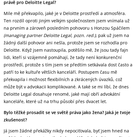
právě pro Deloitte Legal?
Mile mě překvapilo, jaké je v Deloitte prostředí a atmosféra.
Ten rozdíl oproti jiným velkým společnostem jsem vnímala už
na prvním a zároveň posledním pohovoru s Honzou Spáčilem
(managing partner Deloitte Legal, pozn. red.)
, pak už jsem na
žádný další pohovor ani nešla, protože jsem se rozhodla pro
Deloitte. Když jsem nastoupila, potěšilo mě, že jsou tady fajn
lidi, kteří si vzájemně pomáhají, že tady není konkurenční
prostředí, protože s tím jsem se předtím setkávala dost často a
patří to ke kultuře větších kanceláří. Postupem času mě
překvapila i možnost flexibilních a zkrácených úvazků, což
může být v advokacii komplikované. A také se mi líbí, že dnes
Deloitte Legal dosahuje renomé, jaké mají obří advokátní
kanceláře, které už na trhu působí přes dvacet let.
Bylo těžké prosadit se ve světě práva jako žena? Jaká je tvoje
zkušenost?
Já jsem žádné překážky nikdy nepociťovala, byť jsem hned na