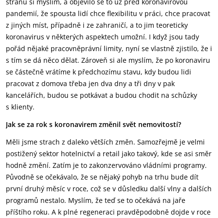
stranu si myslím, a objevilo se to už před koronavirovou
pandemií, že spousta lidí chce flexibilitu v práci, chce pracovat
z jiných míst, případně i ze zahraničí, a to jim teoreticky
koronavirus v některých aspektech umožní. I když jsou tady
pořád nějaké pracovněprávní limity, nyní se vlastně zjistilo, že i
s tím se dá něco dělat. Zároveň si ale myslím, že po koronaviru
se částečně vrátíme k předchozímu stavu, kdy budou lidi
pracovat z domova třeba jen dva dny a tři dny v pak
kancelářích, budou se potkávat a budou chodit na schůzky
s klienty.
Jak se za rok s koronavirem změnil svět nemovitostí?
Měli jsme strach z daleko větších změn. Samozřejmě je velmi
postižený sektor hotelnictví a retail jako takový, kde se asi směr
hodně změní. Zatím je to zakonzervováno vládními programy.
Původně se očekávalo, že se nějaký pohyb na trhu bude dít
první druhý měsíc v roce, což se v důsledku další vlny a dalších
programů nestalo. Myslím, že teď se to očekává na jaře
příštího roku. A k plné regeneraci pravděpodobně dojde v roce