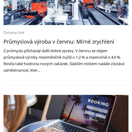
Deloitte živě
Průmyslová výroba v červnu: Mírné zrychlení
Z průmyslu přicházejí další dobré zprávy. V červnu se objem
průmyslové výroby meziměsíčně zvýšil o 1,2 % a meziročně o 4,0 %.
Rostla také hodnota nových zakázek. Slabším místem nadále zůstává
zaměstnanost, kter…