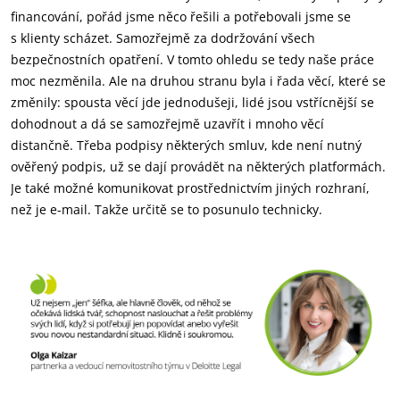
financování, pořád jsme něco řešili a potřebovali jsme se
s klienty scházet. Samozřejmě za dodržování všech
bezpečnostních opatření. V tomto ohledu se tedy naše práce
moc nezměnila. Ale na druhou stranu byla i řada věcí, které se
změnily: spousta věcí jde jednodušeji, lidé jsou vstřícnější se
dohodnout a dá se samozřejmě uzavřít i mnoho věcí
distančně. Třeba podpisy některých smluv, kde není nutný
ověřený podpis, už se dají provádět na některých platformách.
Je také možné komunikovat prostřednictvím jiných rozhraní,
než je e-mail. Takže určitě se to posunulo technicky.