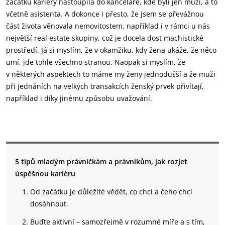
začátku kariéry nastoupila do kanceláře, kde byli jen muži, a to
včetně asistenta. A dokonce i přesto, že jsem se převážnou
část života věnovala nemovitostem, například i v rámci u nás
největší real estate skupiny, což je docela dost machistické
prostředí. Já si myslím, že v okamžiku, kdy žena ukáže, že něco
umí, jde tohle všechno stranou. Naopak si myslím, že
v některých aspektech to máme my ženy jednodušší a že muži
při jednáních na velkých transakcích ženský prvek přivítají,
například i díky jinému způsobu uvažování.
5 tipů mladým právničkám a právníkům, jak rozjet
úspěšnou kariéru
Od začátku je důležité vědět, co chci a čeho chci
dosáhnout.
Buďte aktivní – samozřejmě v rozumné míře a s tím,