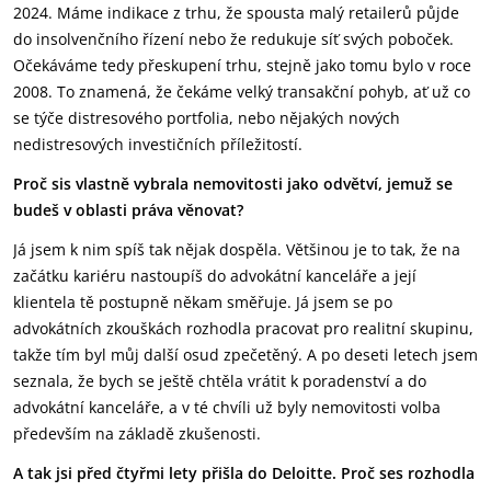
2024. Máme indikace z trhu, že spousta malý retailerů půjde
do insolvenčního řízení nebo že redukuje síť svých poboček.
Očekáváme tedy přeskupení trhu, stejně jako tomu bylo v roce
2008. To znamená, že čekáme velký transakční pohyb, ať už co
se týče distresového portfolia, nebo nějakých nových
nedistresových investičních příležitostí.
Proč sis vlastně vybrala nemovitosti jako odvětví, jemuž se
budeš v oblasti práva věnovat?
Já jsem k nim spíš tak nějak dospěla. Většinou je to tak, že na
začátku kariéru nastoupíš do advokátní kanceláře a její
klientela tě postupně někam směřuje. Já jsem se po
advokátních zkouškách rozhodla pracovat pro realitní skupinu,
takže tím byl můj další osud zpečetěný. A po deseti letech jsem
seznala, že bych se ještě chtěla vrátit k poradenství a do
advokátní kanceláře, a v té chvíli už byly nemovitosti volba
především na základě zkušenosti.
A tak jsi před čtyřmi lety přišla do Deloitte. Proč ses rozhodla