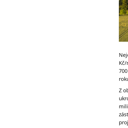
Nej
Kč/
700
rok
Z o
ukr
mil
zás
pro