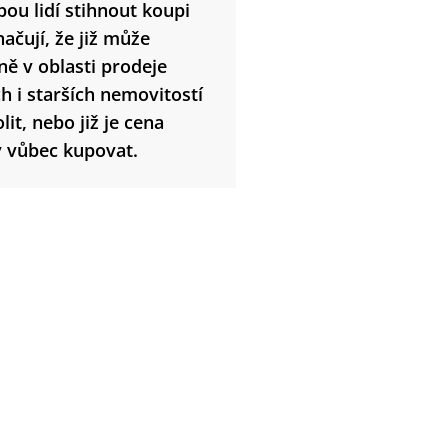
bou lidí stihnout koupi
ačují, že již může
ě v oblasti prodeje
h i starších nemovitostí
it, nebo již je cena
y vůbec kupovat.