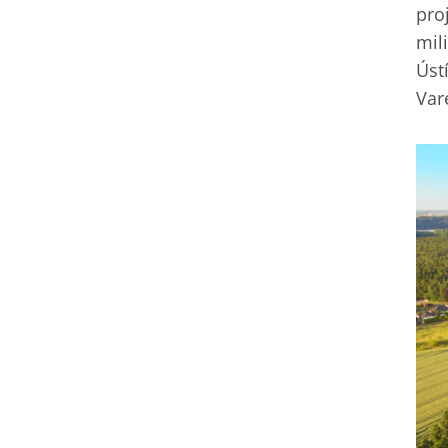
pro
mil
Úst
Var