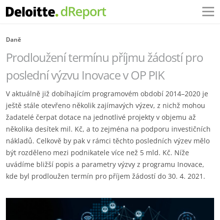
Daně
Prodloužení termínu příjmu žádostí pro
poslední výzvu Inovace v OP PIK
V aktuálně již dobíhajícím programovém období 2014–2020 je
ještě stále otevřeno několik zajímavých výzev, z nichž mohou
žadatelé čerpat dotace na jednotlivé projekty v objemu až
několika desítek mil. Kč, a to zejména na podporu investičních
nákladů. Celkově by pak v rámci těchto posledních výzev mělo
být rozděleno mezi podnikatele více než 5 mld. Kč. Níže
uvádíme bližší popis a parametry výzvy z programu Inovace,
kde byl prodloužen termín pro příjem žádostí do 30. 4. 2021.