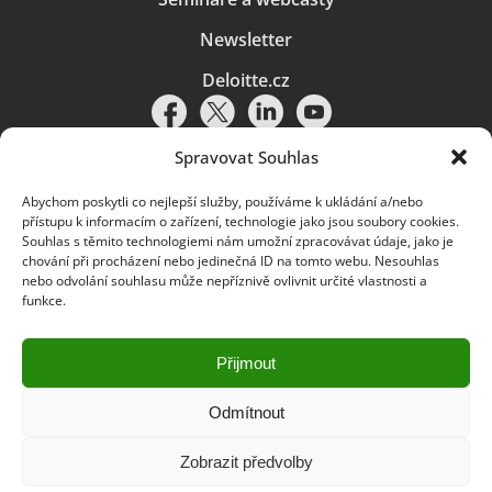
Newsletter
Deloitte.cz
Spravovat Souhlas
Abychom poskytli co nejlepší služby, používáme k ukládání a/nebo
Pravidla používání
|
Ochrana osobních údajů
|
Soubory cookies
|
přístupu k informacím o zařízení, technologie jako jsou soubory cookies.
Deloitte.cz
Souhlas s těmito technologiemi nám umožní zpracovávat údaje, jako je
chování při procházení nebo jedinečná ID na tomto webu. Nesouhlas
© 2026. Více informací najdete v
Pravidlech používání
.
nebo odvolání souhlasu může nepříznivě ovlivnit určité vlastnosti a
funkce.
Deloitte označuje jednu či více společností globální sítě členských
společností Deloitte Touche Tohmatsu Limited („DTTL“) a jejich dceřiné
a přidružené subjekty (souhrnně „organizace Deloitte“). Společnost DTTL
(rovněž označovaná jako „Deloitte Global“) a každá z jejích členských
Přijmout
společností a jejich přidružených subjektů je samostatným a nezávislým
právním subjektem, který není oprávněn zavazovat nebo přijímat závazky
za jinou z těchto členských společností a jejich přidružených subjektů ve
Odmítnout
vztahu k třetím stranám. Společnost DTTL a každá členská společnost
a přidružený subjekt nese odpovědnost pouze za své vlastní jednání či
Zobrazit předvolby
pochybení, nikoli za jednání či pochybení jiných členských společností či
přidružených subjektů. Společnost DTTL služby klientům neposkytuje. Více