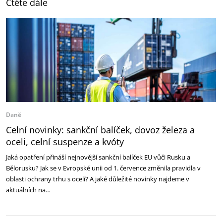
Čtěte dále
Daně
Celní novinky: sankční balíček, dovoz železa a
oceli, celní suspenze a kvóty
Jaká opatření přináší nejnovější sankční balíček EU vůči Rusku a
Bělorusku? Jak se v Evropské unii od 1. července změnila pravidla v
oblasti ochrany trhu s ocelí? A jaké důležité novinky najdeme v
aktuálních na…