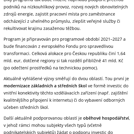
podniků na nízkouhlíkový provoz, rozvoj nových obnovitelných
zdrojů energie, zajistit pracovní místa pro zaměstnance
odcházející z uhelného průmyslu, zlepšit veřejné služby či
rekultivovat krajinu zasaženou těžbou.
Program je připravován pro programové období 2021–2027 a
bude financován z evropského Fondu pro spravedlivou
transformaci. Celková alokace pro Českou republiku činí 1,64
mld. eur, dotčené regiony si tak rozdělí přibližně 41 mld. Kč
(po odečtení prostředků na technickou pomoc).
Aktuálně vyhlášené výzvy směřují do dvou oblastí. Tou první je
modernizace základních a středních škol
ve formě investic do
vnitřní konektivity těchto vzdělávacích zařízení (např. zajištění
kvalitnějšího připojení k internetu) či do vybavení odborných
učeben středních škol.
Další aktuálně podporovanou oblastí je
oběhové hospodářství
,
v jehož rámci mohou subjekty všech typů (včetně
podnikatelských subjektů) žádat o podporu investic do