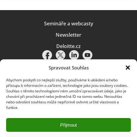
Semináře a webcasty
Newsletter
Deloitte.cz
Spravovat Souhlas
Abychom poskytli co nejlepší služby, používáme k ukládání a/nebo
Pravidla používání
|
Ochrana osobních údajů
|
Soubory cookies
|
přístupu k informacím o zařízení, technologie jako jsou soubory cookies.
Deloitte.cz
Souhlas s těmito technologiemi nám umožní zpracovávat údaje, jako je
chování při procházení nebo jedinečná ID na tomto webu. Nesouhlas
© 2026. Více informací najdete v
Pravidlech používání
.
nebo odvolání souhlasu může nepříznivě ovlivnit určité vlastnosti a
funkce.
Deloitte označuje jednu či více společností globální sítě členských
společností Deloitte Touche Tohmatsu Limited („DTTL“) a jejich dceřiné
a přidružené subjekty (souhrnně „organizace Deloitte“). Společnost DTTL
(rovněž označovaná jako „Deloitte Global“) a každá z jejích členských
Přijmout
společností a jejich přidružených subjektů je samostatným a nezávislým
právním subjektem, který není oprávněn zavazovat nebo přijímat závazky