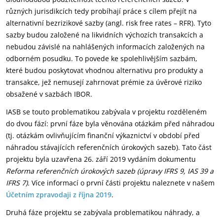
různých jurisdikcích tedy probíhají práce s cílem přejít na
alternativní bezrizikové sazby (angl. risk free rates – RFR). Tyto
sazby budou založené na likvidních výchozích transakcích a
nebudou závislé na nahlášených informacích založených na
odborném posudku. To povede ke spolehlivějším sazbám,
které budou poskytovat vhodnou alternativu pro produkty a
transakce, jež nemusejí zahrnovat prémie za úvěrové riziko
obsažené v sazbách IBOR.
IASB se touto problematikou zabývala v projektu rozděleném
do dvou fází: první fáze byla věnována otázkám před náhradou
(tj. otázkám ovlivňujícím finanční výkaznictví v období před
náhradou stávajících referenčních úrokových sazeb). Tato část
projektu byla uzavřena 26. září 2019 vydáním dokumentu
Reforma referenčních úrokových sazeb (úpravy IFRS 9, IAS 39 a
IFRS 7).
Více informací o první části projektu naleznete v našem
Účetním zpravodaji z října 2019
.
Druhá fáze projektu se zabývala problematikou náhrady, a