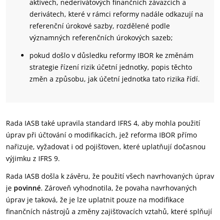
aktivech, nederivátových finančních závazcích a
derivátech, které v rámci reformy nadále odkazují na
referenční úrokové sazby, rozdělené podle
významných referenčních úrokových sazeb;
pokud došlo v důsledku reformy IBOR ke změnám
strategie řízení rizik účetní jednotky, popis těchto
změn a způsobu, jak účetní jednotka tato rizika řídí.
Rada IASB také upravila standard IFRS 4, aby mohla použití
úprav při účtování o modifikacích, jež reforma IBOR přímo
nařizuje, vyžadovat i od pojišťoven, které uplatňují dočasnou
výjimku z IFRS 9.
Rada IASB došla k závěru, že použití všech navrhovaných úprav
je
povinné
. Zároveň vyhodnotila, že povaha navrhovaných
úprav je taková, že je lze uplatnit pouze na modifikace
finančních nástrojů a změny zajišťovacích vztahů, které splňují