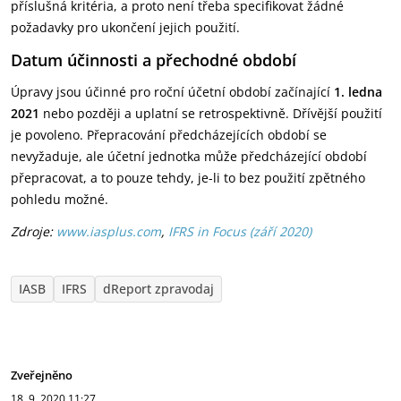
příslušná kritéria, a proto není třeba specifikovat žádné
požadavky pro ukončení jejich použití.
Datum účinnosti a přechodné období
Úpravy jsou účinné pro roční účetní období začínající
1. ledna
2021
nebo později a uplatní se retrospektivně. Dřívější použití
je povoleno. Přepracování předcházejících období se
nevyžaduje, ale účetní jednotka může předcházející období
přepracovat, a to pouze tehdy, je-li to bez použití zpětného
pohledu možné.
Zdroje:
www.iasplus.com
,
IFRS in Focus (září 2020)
IASB
IFRS
dReport zpravodaj
Zveřejněno
18. 9. 2020
11:27