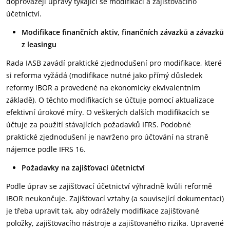
doprovázejí úpravy týkající se modifikací a zajišťovacího
účetnictví.
Modifikace finančních aktiv, finančních závazků a závazků
z leasingu
Rada IASB zavádí praktické zjednodušení pro modifikace, které
si reforma vyžádá (modifikace nutné jako přímý důsledek
reformy IBOR a provedené na ekonomicky ekvivalentním
základě). O těchto modifikacích se účtuje pomocí aktualizace
efektivní úrokové míry. O veškerých dalších modifikacích se
účtuje za použití stávajících požadavků IFRS. Podobné
praktické zjednodušení je navrženo pro účtování na straně
nájemce podle IFRS 16.
Požadavky na zajišťovací účetnictví
Podle úprav se zajišťovací účetnictví výhradně kvůli reformě
IBOR neukončuje. Zajišťovací vztahy (a související dokumentaci)
je třeba upravit tak, aby odrážely modifikace zajišťované
položky, zajišťovacího nástroje a zajišťovaného rizika. Upravené