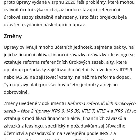
proto úpravy vydané v srpnu 2020 řeší problémy, které mohou
ovlivnit účetní výkaznictví, až budou stávající referenční
úrokové sazby skutečně nahrazeny. Tato část projektu byla
uzavřena vydáním následujících úprav.
Změny
Úpravy ovlivňují mnoho účetních jednotek, zejména pak ty, na
jejichž finanční aktiva, finanční závazky a závazky z leasingu se
vztahuje reforma referenčních úrokových sazeb, a ty, které
uplatňují požadavky zajišťovacího účetnictví uvedené v IFRS 9
nebo IAS 39 na zajišťovací vztahy, na něž má reforma dopad.
Tyto úpravy platí pro všechny účetní jednotky a nejsou
dobrovolné.
Změny uvedené v dokumentu
Reforma referenčních úrokových
sazeb – fáze 2 (úpravy IFRS 9, IAS 39, IFRS 7, IFRS 4 a IFRS 16)
se
vztahují k modifikaci finančních aktiv, finančních závazků a
závazků z leasingu, specifickým požadavkům zajišťovacího
účetnictví a požadavkům na zveřejnění podle IFRS 7 a