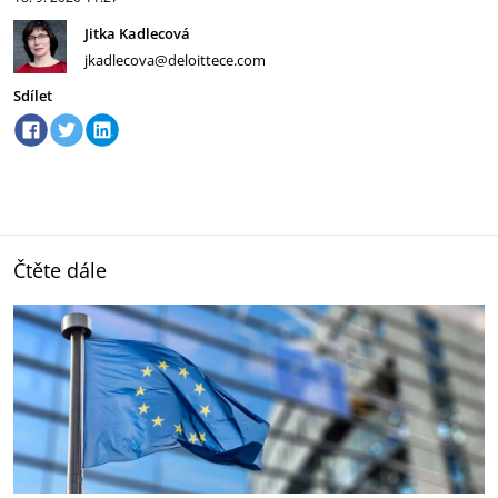
Jitka Kadlecová
jkadlecova@deloittece.com
Sdílet
Čtěte dále