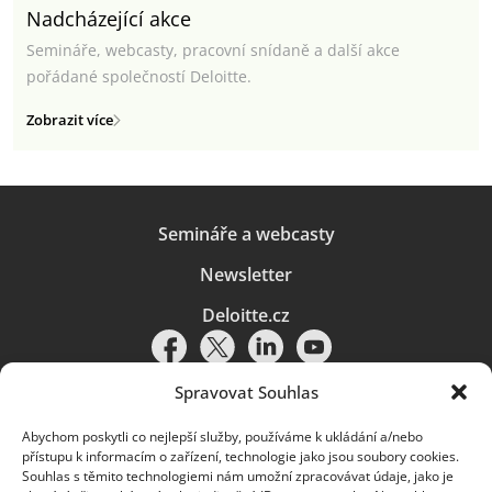
Nadcházející akce
Semináře, webcasty, pracovní snídaně a další akce
pořádané společností Deloitte.
Zobrazit více
Semináře a webcasty
Newsletter
Deloitte.cz
Spravovat Souhlas
Abychom poskytli co nejlepší služby, používáme k ukládání a/nebo
Pravidla používání
|
Ochrana osobních údajů
|
Soubory cookies
|
přístupu k informacím o zařízení, technologie jako jsou soubory cookies.
Deloitte.cz
Souhlas s těmito technologiemi nám umožní zpracovávat údaje, jako je