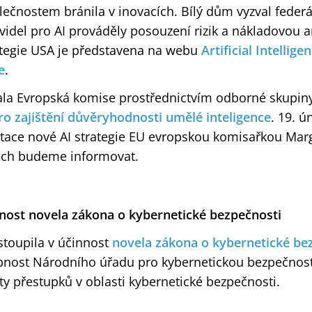
čnostem bránila v inovacích. Bílý dům vyzval federá
avidel pro AI prováděly posouzení rizik a nákladovou a
rategie USA je představena na webu
Artificial Intellige
e
.
ala Evropská komise prostřednictvím odborné skupin
ro zajištění důvěryhodnosti umělé inteligence
. 19. 
tace nové AI strategie EU evropskou komisařkou Mar
ech budeme informovat.
nnost novela zákona o kybernetické bezpečnosti
stoupila v účinnost
novela zákona o kybernetické be
nost Národního úřadu pro kybernetickou bezpečnost 
y přestupků v oblasti kybernetické bezpečnosti.