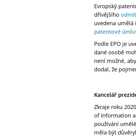
Evropský patent
dřívějšího
odmít
uvedena umělá i
patentové úmlu
Podle EPO je uve
dané osobě mohl
není možné, aby
dodal, že pojmen
Kancelář prezid
Zkraje roku 2020
of Information a
používání umělé
měla být důvěry