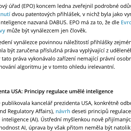
ový úřad (EPO) koncem ledna zveřejnil podrobné od
nutí
dvou patentových přihlášek, v nichž byla jako vy
nteligence nazvaná DABUS. EPO má za to, že dle
Evr
vy
může být vynálezcem jen člověk.
dení vynálezce povinnou náležitostí přihlášky zejmé
a být zaručena příslušná práva vyplývající z udělené
 tato práva vykonávalo zařízení nemající právní osob
ování algoritmu je v tomto ohledu irelevantní.
enta USA: Principy regulace umělé inteligence
 publikovala kancelář prezidenta USA, konkrétně odbo
nd Regulatory Affairs),
návrh
deseti principů regulace
 inteligence (AI). Ústřední myšlenkou nově přijímaný
hodnost AI, úprava by však přitom neměla být natolik