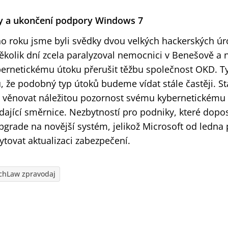
y a ukončení podpory Windows 7
 roku jsme byli svědky dvou velkých hackerských úr
ěkolik dní zcela paralyzoval nemocnici v Benešově a
bernetickému útoku přerušit těžbu společnost OKD. Ty
 že podobný typ útoků budeme vídat stále častěji. St
 věnovat náležitou pozornost svému kybernetickému
dající směrnice. Nezbytností pro podniky, které dopo
upgrade na novější systém, jelikož Microsoft od ledna 
tovat aktualizaci zabezpečení.
chLaw zpravodaj