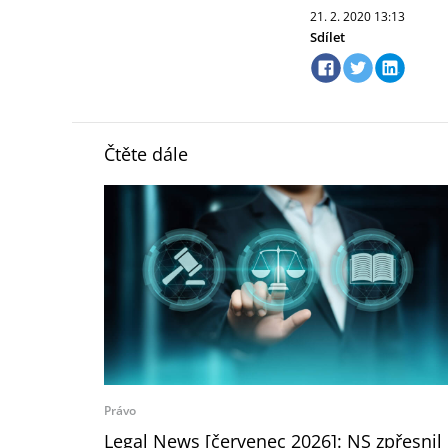
21. 2. 2020
13:13
Sdílet
Čtěte dále
Právo
Legal News [červenec 2026]: NS zpřesnil