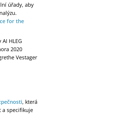
lní úřady, aby
nalýzu.
nce for the
y AI HLEG
února 2020
grethe Vestager
zpečnosti
, která
a specifikuje