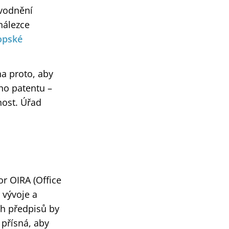
ůvodnění
nálezce
opské
na proto, aby
ho patentu –
nost. Úřad
r OIRA (Office
 vývoje a
ch předpisů by
 přísná, aby