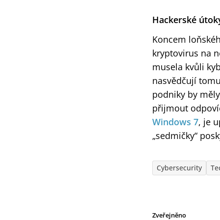
Hackerské útok
Koncem loňského
kryptovirus na n
musela kvůli ky
nasvědčují tomu,
podniky by měly
přijmout odpoví
Windows 7
, je 
„sedmičky“ posky
Cybersecurity
Te
Zveřejněno