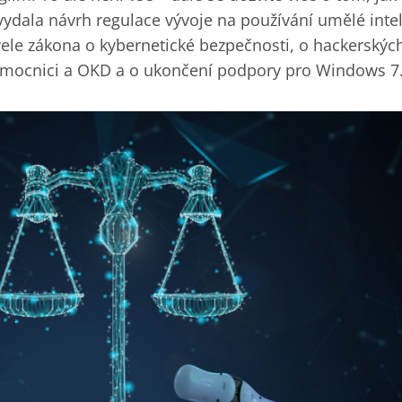
ydala návrh regulace vývoje na používání umělé intel
ele zákona o kybernetické bezpečnosti, o hackerskýc
mocnici a OKD a o ukončení podpory pro Windows 7