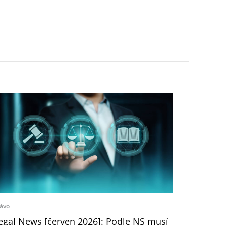
ávo
egal News [červen 2026]: Podle NS musí