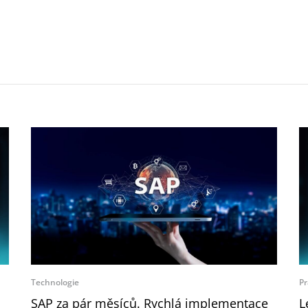
Technologie
Pr
SAP za pár měsíců. Rychlá implementace
L