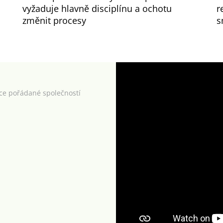
vyžaduje hlavně disciplínu a ochotu
r
změnit procesy
s
kce pořádané společností