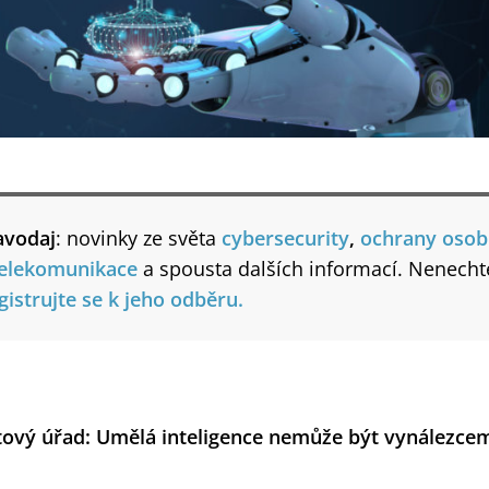
avodaj
: novinky ze světa
cybersecurity
,
ochrany osob
elekomunikace
a spousta dalších informací. Nenechte 
gistrujte se k jeho odběru.
ový úřad: Umělá inteligence nemůže být vynálezcem