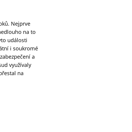
oků. Nejprve
 nedlouho na to
to události
átní i soukromé
 zabezpečení a
sud využívaly
přestal na