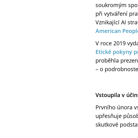
soukromým spole
při vytváření pr
Vznikající AI st
American Peopl
V roce 2019 vyd
Etické pokyny p
proběhla prezen
– o podrobnost
Vstoupila v úči
Prvního února v
upřesňuje působ
skutkové podstat