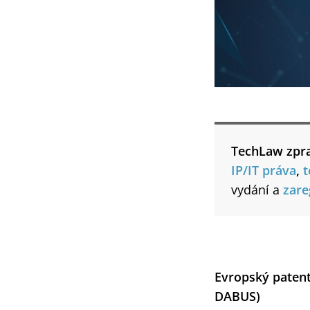
TechLaw zpr
IP/IT práva
,
t
vydání a
zare
Evropský patent
DABUS)