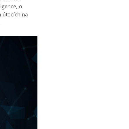
igence, o
h útocích na
.