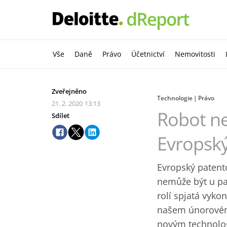
Vše
Daně
Právo
Účetnictví
Nemovitosti
Zveřejněno
Technologie
Právo
21. 2. 2020
13:13
Robot ne
Sdílet
Evropský
Evropský patent
nemůže být u pa
rolí spjatá vyko
našem únorovém 
novým technologi