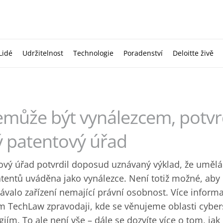
Lidé
Udržitelnost
Technologie
Poradenství
Deloitte živě
může být vynálezcem, potvr
 patentový úřad
ový úřad potvrdil doposud uznávaný výklad, že umělá 
tentů uváděna jako vynálezce. Není totiž možné, aby 
návalo zařízení nemající právní osobnost. Více informa
TechLaw zpravodaji, kde se věnujeme oblasti cybers
ím. To ale není vše – dále se dozvíte více o tom, jak