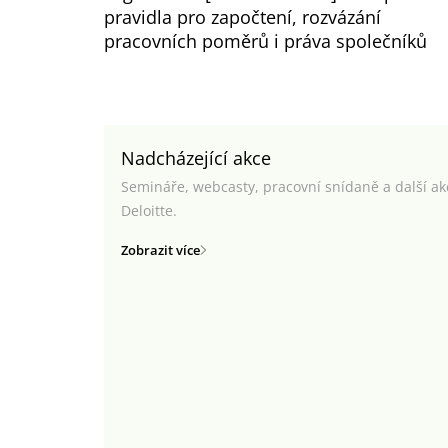
pravidla pro započtení, rozvázání
pracovních poměrů i práva společníků
Nadcházející akce
Semináře, webcasty, pracovní snídaně a další a
Deloitte.
Zobrazit více