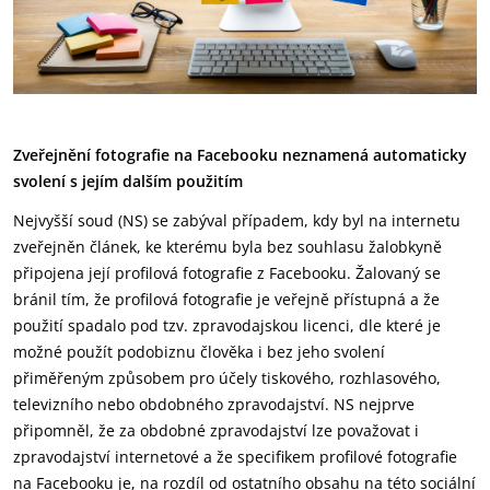
Zveřejnění fotografie na Facebooku neznamená automaticky
svolení s jejím dalším použitím
Nejvyšší soud (NS) se zabýval případem, kdy byl na internetu
zveřejněn článek, ke kterému byla bez souhlasu žalobkyně
připojena její profilová fotografie z Facebooku. Žalovaný se
bránil tím, že profilová fotografie je veřejně přístupná a že
použití spadalo pod tzv. zpravodajskou licenci, dle které je
možné použít podobiznu člověka i bez jeho svolení
přiměřeným způsobem pro účely tiskového, rozhlasového,
televizního nebo obdobného zpravodajství. NS nejprve
připomněl, že za obdobné zpravodajství lze považovat i
zpravodajství internetové a že specifikem profilové fotografie
na Facebooku je, na rozdíl od ostatního obsahu na této sociální