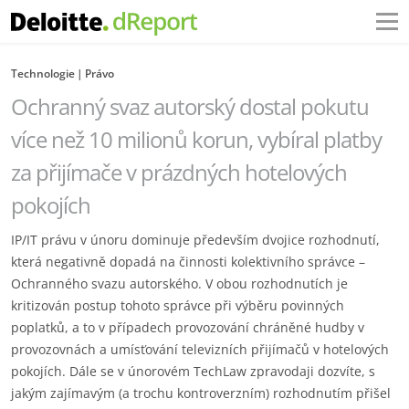
Technologie
Právo
Ochranný svaz autorský dostal pokutu
více než 10 milionů korun, vybíral platby
za přijímače v prázdných hotelových
pokojích
IP/IT právu v únoru dominuje především dvojice rozhodnutí,
která negativně dopadá na činnosti kolektivního správce –
Ochranného svazu autorského. V obou rozhodnutích je
kritizován postup tohoto správce při výběru povinných
poplatků, a to v případech provozování chráněné hudby v
provozovnách a umísťování televizních přijímačů v hotelových
pokojích. Dále se v únorovém TechLaw zpravodaji dozvíte, s
jakým zajímavým (a trochu kontroverzním) rozhodnutím přišel