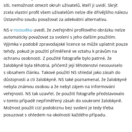
síti, nemožnost omezit okruh uživatelů, kteří ji uvidí. Skrýt
zcela vlastní profil všem uživatelům nelze dle dřívějšího nálezu
Ústavního soudu považovat za adekvátní alternativu.
NS v
rozsudku
uvedl, že zveřejnění profilového obrázku nelze
automaticky považovat za svolení s jeho dalším použitím.
Výjimka v podobě zpravodajské licence se může uplatnit pouze
tehdy, pokud je použití přiměřené ve vztahu k právům na
ochranu osobnosti. Z použité fotografie bylo patrné, že
žalobkyně byla těhotná, přičemž její těhotenství nesouviselo
s obsahem článku. Takové použití NS shledal jako zásah do
důstojnosti a cti žalobkyně. NS také poznamenal, že žalobkyně
nebyla známou osobou a že nebyl zájem na informování
veřejnosti. NS tak uzavřel, že použití fotografie představovalo
v tomto případě nepřiměřený zásah do soukromí žalobkyně.
Možnost použít cizí podobiznu bez svolení je tedy třeba
posuzovat s ohledem na okolnosti každého případu.