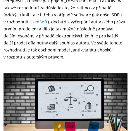
veřejnosti“ a nikoliv pak pojem „rozšiřování díla“. Fakticky má
takové rozhodnutí za důsledek to, že zatímco v případě
fyzických knih, ale i třeba v případě software (jak došel SDEU
v rozhodnutí
UsedSoft
), dochází k vyčerpání autorského práva
prvním prodejem a dílo je tak možné následně prodávat
dalším osobám, v případě elektronických knih je pro každý
další prodej díla nutný další souhlas autora. Ve světle tohoto
rozhodnutí je tak obchodní model „antikvariátu ebooků“
v rozporu s autorským právem.