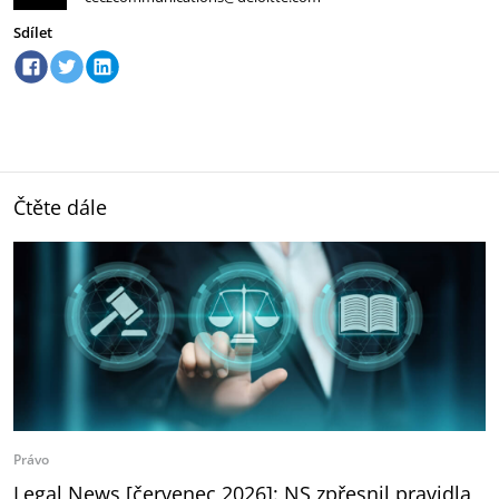
Sdílet
Čtěte dále
Právo
Legal News [červenec 2026]: NS zpřesnil pravidla