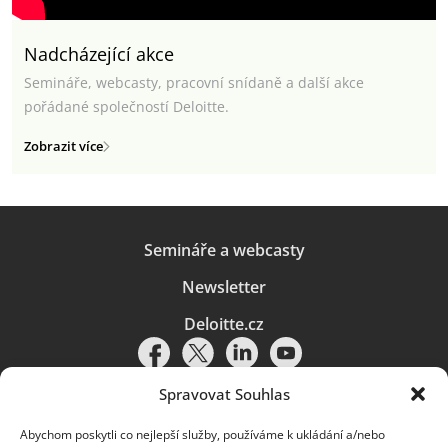
Nadcházející akce
Semináře, webcasty, pracovní snídaně a další akce
pořádané společností Deloitte.
Zobrazit více
Semináře a webcasty
Newsletter
Deloitte.cz
Spravovat Souhlas
Abychom poskytli co nejlepší služby, používáme k ukládání a/nebo
Pravidla používání
|
Ochrana osobních údajů
|
Soubory cookies
|