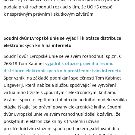
podala proti rozhodnutí rozklad s tím, že ÚOHS dospěl
k nesprávným právním i skutkovým závěrům.
Soudní dvůr Evropské unie se vyjádřil k otázce distribuce
elektronických knih na internetu
Soudní dvůr Evropské unie se ve svém rozhodnutí sp.zn. C-
263/18 Tom Kabinet
vyjádřil k otázce právního režimu
distribuce elektronických knih prostřednictvím internetu
.
Spor vznikl na základě podnikání společnosti Tom Kabinet
Uitgeverij, která nabízela službu spočívající ve vytvoření
virtuálního tržiště s „použitými“ elektronickými knihami.
V rámci sporu o legitimitu tohoto obchodního modelu vznikla
otázka týkající se právní povahy elektronické knihy. Soudní
dvůr Evropské unie ve svém rozhodnutí došel k závěru, že
poskytnutí elektronické knihy k trvalému užívání
prostřednictvím stažení spadá pod pojem „sdělování díla