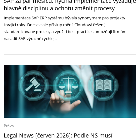
SAP za pár měsíců. Rychlá implementace vyžaduje
hlavně disciplínu a ochotu změnit procesy
Implementace SAP ERP systému bývala synonymem pro projekty
trvající roky. Dnes se ale přístup mění. Cloudová řešení,
standardizované procesy a využití best practices umožňují firmám
nasadit SAP výrazně rychleji…
Právo
Legal News [červen 2026]: Podle NS musí