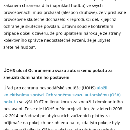
zákonem chráněná díla (například hudbu) ve svých
provozovnách, musí prokázat (alespoň druhově), že v příslušné
provozovně skutečně docházelo k reprodukci děl, k jejichž
ochraně je skutečně povolán. Ústavní soud v konkrétním
případě došel k závěru, že pro uplatnění nároku je ze strany
kolektivního správce nedostatečné tvrzení, že je „slyšet
zřetelně hudba“.
ÚOHS uložil Ochrannému svazu autorskému pokutu za
zneužití dominantního postavení
Úřad pro ochranu hospodářské soutěže (ÚOHS)
uložil
kolektivnímu správci Ochrannému svazu autorskému (OSA)
pokutu
ve výši 10,67 milionu korun za zneužití dominantního
postavení. To se dle ÚOHS mělo projevit tím, že v letech 2008
až 2014 požadoval po ubytovacích zařízeních platby za
přijímače na pokojích bez ohledu na to, zda tyto pokoje byly
obsazeny či nikoliv. OSA v reakci na toto uloženou pokutu