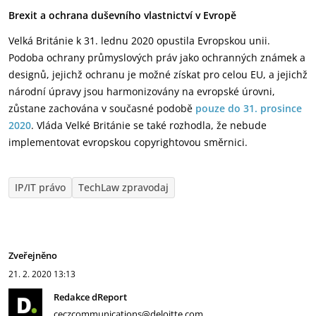
Brexit a ochrana duševního vlastnictví v Evropě
Velká Británie k 31. lednu 2020 opustila Evropskou unii.
Podoba ochrany průmyslových práv jako ochranných známek a
designů, jejichž ochranu je možné získat pro celou EU, a jejichž
národní úpravy jsou harmonizovány na evropské úrovni,
zůstane zachována v současné podobě
pouze do 31. prosince
2020
. Vláda Velké Británie se také rozhodla, že nebude
implementovat evropskou copyrightovou směrnici.
IP/IT právo
TechLaw zpravodaj
Zveřejněno
21. 2. 2020
13:13
Redakce dReport
ceczcommunications@deloitte.com