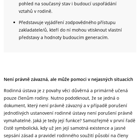
pohled na současný stav i budoucí uspořádání
vztahů v rodině.
Představuje vyjádření zodpovědného přístupu
zakladatele/ů, kteří do ní mohou vtisknout vlastní
představy a hodnoty budoucím generacím.
Není právně závazná, ale může pomoci v nejasných situacích
Rodinná ústava je z povahy věci důvěrná a primárně učená
pouze členům rodiny. Nutno podotknout, že se jedná o
dokument, který není právně závazný a v případě porušení
jednotlivých ustanovení rodinné ústavy není porušení právně
vymahatelné. Jaká je tedy její funkce? Samozřejmě v první řadě
čistě symbolická, kdy už jen její samotná existence a jasné
sepsání zásad a pravidel rodinného soužití působí na členy