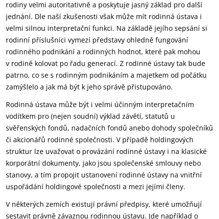
rodiny velmi autoritativně a poskytuje jasný základ pro další
jednání. Dle naší zkušenosti však může mít rodinná ústava i
velmi silnou interpretační funkci. Na základě jejího sepsání si
rodinní příslušníci vymezí představy ohledně fungování
rodinného podnikání a rodinných hodnot, které pak mohou
v rodině kolovat po řadu generací. Z rodinné ústavy tak bude
patrno, co se s rodinným podnikáním a majetkem od počátku
zamýšlelo a jak má být k jeho správě přistupováno.
Rodinná ústava může být i velmi účinným interpretačním
vodítkem pro (nejen soudní) výklad závětí, statutů u
svěřenských fondů, nadačních fondů anebo dohody společníků
či akcionářů rodinné společnosti. V případě holdingových
struktur lze uvažovat o provázání rodinné ústavy i na klasické
korporátní dokumenty, jako jsou společenské smlouvy nebo
stanovy, a tím propojit ustanovení rodinné ústavy na vnitřní
uspořádání holdingové společnosti a mezi jejími členy.
V některých zemích existují právní předpisy, které umožňují
sestavit právně závaznou rodinnou ústavu. Jde například o