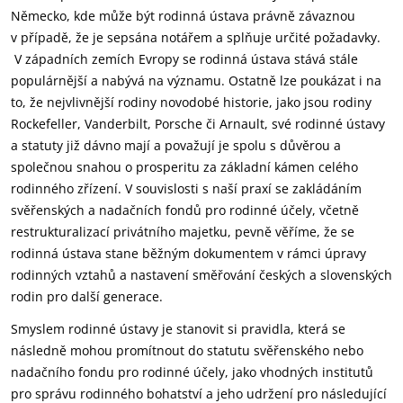
Německo, kde může být rodinná ústava právně závaznou
v případě, že je sepsána notářem a splňuje určité požadavky.
V západních zemích Evropy se rodinná ústava stává stále
populárnější a nabývá na významu. Ostatně lze poukázat i na
to, že nejvlivnější rodiny novodobé historie, jako jsou rodiny
Rockefeller, Vanderbilt, Porsche či Arnault, své rodinné ústavy
a statuty již dávno mají a považují je spolu s důvěrou a
společnou snahou o prosperitu za základní kámen celého
rodinného zřízení. V souvislosti s naší praxí se zakládáním
svěřenských a nadačních fondů pro rodinné účely, včetně
restrukturalizací privátního majetku, pevně věříme, že se
rodinná ústava stane běžným dokumentem v rámci úpravy
rodinných vztahů a nastavení směřování českých a slovenských
rodin pro další generace.
Smyslem rodinné ústavy je stanovit si pravidla, která se
následně mohou promítnout do statutu svěřenského nebo
nadačního fondu pro rodinné účely, jako vhodných institutů
pro správu rodinného bohatství a jeho udržení pro následující