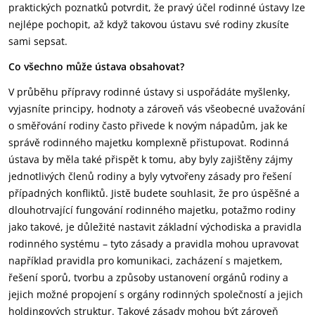
praktických poznatků potvrdit, že pravý účel rodinné ústavy lze
nejlépe pochopit, až když takovou ústavu své rodiny zkusíte
sami sepsat.
Co všechno může ústava obsahovat?
V průběhu přípravy rodinné ústavy si uspořádáte myšlenky,
vyjasníte principy, hodnoty a zároveň vás všeobecné uvažování
o směřování rodiny často přivede k novým nápadům, jak ke
správě rodinného majetku komplexně přistupovat. Rodinná
ústava by měla také přispět k tomu, aby byly zajištěny zájmy
jednotlivých členů rodiny a byly vytvořeny zásady pro řešení
případných konfliktů. Jistě budete souhlasit, že pro úspěšné a
dlouhotrvající fungování rodinného majetku, potažmo rodiny
jako takové, je důležité nastavit základní východiska a pravidla
rodinného systému – tyto zásady a pravidla mohou upravovat
například pravidla pro komunikaci, zacházení s majetkem,
řešení sporů, tvorbu a způsoby ustanovení orgánů rodiny a
jejich možné propojení s orgány rodinných společností a jejich
holdingových struktur. Takové zásady mohou být zároveň