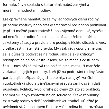
formulovány v souladu s kulturními, náboženskými a
morálními hodnotami rodiny.
Lze oprávněně namítat, že zájmy jednotlivých členů rodiny,
případné konflikty nebo otázky směřování rodinného podnikání
je přeci možné (autoritativně či po vzájemné domluvě) vyřešit
od nedělního rodinného stolu a není zapotřebí mít někde
zakotveny zásady a pravidla pro postup v těchto situacích. Ano,
z velké části máte jistě pravdu. My však vždy oponujeme tím,
že je důležité podívat se na rodinu jako celek s kritickým
odstupem nejen od vlastní osoby, ale zejména s odstupem
času. Dnes běžně taková rodina čítá otce, matku či manžele
zakladatele, jejich potomky, kteří již na podnikání rodiny často
participují, a případné jejich potomky, nanejvýš končící
vysokoškolská studia s (ne)jasnými představami o svém dalším
působení. Politický vývoj druhé poloviny 20. století prakticky
znemožnil, aby v kontextu nejen současné České republiky
existovaly rodiny s delší podnikatelskou tradicí. Důležité je
uvědomit si, že postupem času se vaše rodina bude rozrůstat