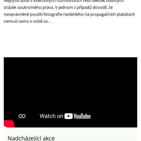
Nejvyšší soud v květnových rozhodnutích řešil několik odlišných
otázek soukromého práva. V jednom z případů dovodil, že
neoprávněné použití fotografie nezletilého na propagačních plakátech
nemusí samo o sobě za…
Nadcházející akce