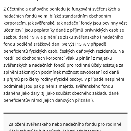
Z účetního a daňového pohledu je fungování svěřenských a
nadačních fondů velmi blízké standardním obchodním
korporacím. Jak svěřenské, tak nadační fondy jsou povinny vést
účetnictví, jsou poplatníky daně z příjmů právnických osob se
sazbou daně 19 % a plnění ze zisku svěřenského i nadačního
fondu podléhá srážkové dani (ve výši 15 % v případě
beneficientů fyzických osob, českých daňových rezidentů). Na
rozdíl od obchodních korporací však u plnění z majetku
svěřenských a nadačních fondů pro rodinné účely existuje za
splnění zákonných podmínek možnost osvobození od daně
z příjmů pro členy rodiny (fyzické osoby). V případě nesplnění
podmínek jsou pak plnění z majetku svěřenského fondu
zdaněna jako dary (tj. jako součást obecného základu daně
beneficientův rámci jejich daňových přiznání).
Založení svěřenského nebo nadačního fondu pro rodinné