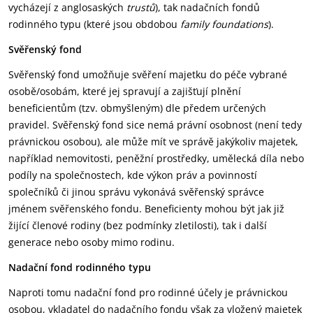
vycházejí z anglosaských
trustů
), tak nadačních fondů
rodinného typu (které jsou obdobou
family foundations
).
Svěřenský fond
Svěřenský fond umožňuje svěření majetku do péče vybrané
osobě/osobám, které jej spravují a zajišťují plnění
beneficientům (tzv. obmyšleným) dle předem určených
pravidel. Svěřenský fond sice nemá právní osobnost (není tedy
právnickou osobou), ale může mít ve správě jakýkoliv majetek,
například nemovitosti, peněžní prostředky, umělecká díla nebo
podíly na společnostech, kde výkon práv a povinností
společníků či jinou správu vykonává svěřenský správce
jménem svěřenského fondu. Beneficienty mohou být jak již
žijící členové rodiny (bez podmínky zletilosti), tak i další
generace nebo osoby mimo rodinu.
Nadační fond rodinného typu
Naproti tomu nadační fond pro rodinné účely je právnickou
osobou, vkladatel do nadačního fondu však za vložený majetek