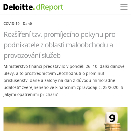
COVID-19
Daně
Rozšíření tzv. promíjecího pokynu pro
podnikatele z oblasti maloobchodu a
provozování služeb
Ministerstvo financí představilo v pondělí 26. 10. další daňové
úlevy, a to prostřednictvím „Rozhodnutí o prominutí
příslušenství daně a zálohy na daň z důvodu mimořádné
události“ zveřejněného ve Finančním zpravodaji č. 25/2020. S
jakými opatřeními přichází?