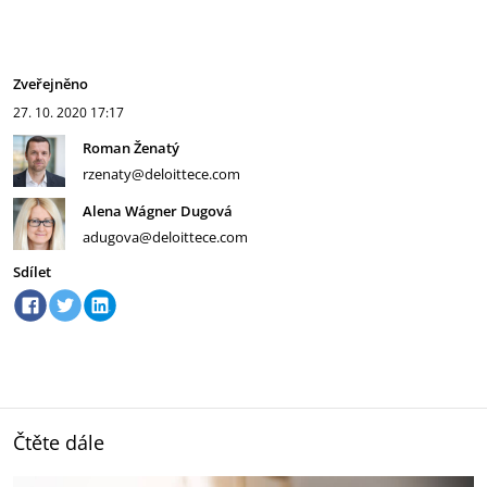
Zveřejněno
27. 10. 2020
17:17
Roman Ženatý
rzenaty@deloittece.com
Alena Wágner Dugová
adugova@deloittece.com
Sdílet
Čtěte dále