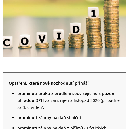
Opatření, která nové Rozhodnutí přináší:
prominutí úroku z prodlení souvisejícího s pozdní
úhradou DPH
za září, říjen a listopad 2020 (případně
za 3. čtvrtletí);
prominutí zálohy na daň silniční;
prominutí zálohy na daň z příjmů
(u fyzických