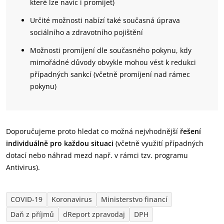
které lze navíc i promíjet)
Určité možnosti nabízí také současná úprava
sociálního a zdravotního pojištění
Možnosti promíjení dle současného pokynu, kdy
mimořádné důvody obvykle mohou vést k redukci
případných sankcí (včetně promíjení nad rámec
pokynu)
Doporučujeme proto hledat co možná nejvhodnější
řešení
individuálně pro každou situaci
(včetně využití případných
dotací nebo náhrad mezd např. v rámci tzv. programu
Antivirus).
COVID-19
Koronavirus
Ministerstvo financí
Daň z příjmů
dReport zpravodaj
DPH