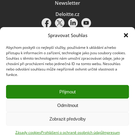
Newsletter
Deloitte.cz
Spravovat Souhlas
Abychom poskytli co nejlepší služby, používáme k ukládání a/nebo
Pravidla používání
|
Ochrana osobních údajů
|
Soubory cookies
|
přístupu k informacím o zařízení, technologie jako jsou soubory cookies.
Deloitte.cz
Souhlas s těmito technologiemi nám umožní zpracovávat údaje, jako je
chování při procházení nebo jedinečná ID na tomto webu. Nesouhlas
© 2026. Více informací najdete v
Pravidlech používání
.
nebo odvolání souhlasu může nepříznivě ovlivnit určité vlastnosti a
funkce.
Deloitte označuje jednu či více společností globální sítě členských
společností Deloitte Touche Tohmatsu Limited („DTTL“) a jejich dceřiné
a přidružené subjekty (souhrnně „organizace Deloitte“). Společnost DTTL
(rovněž označovaná jako „Deloitte Global“) a každá z jejích členských
Přijmout
společností a jejich přidružených subjektů je samostatným a nezávislým
právním subjektem, který není oprávněn zavazovat nebo přijímat závazky
za jinou z těchto členských společností a jejich přidružených subjektů ve
Odmítnout
vztahu k třetím stranám. Společnost DTTL a každá členská společnost
a přidružený subjekt nese odpovědnost pouze za své vlastní jednání či
Zobrazit předvolby
pochybení, nikoli za jednání či pochybení jiných členských společností či
přidružených subjektů. Společnost DTTL služby klientům neposkytuje. Více
informací najdete na adrese
www.deloitte.com/cz/onas
.
Zásady cookies
Prohlášení o ochraně osobních údajů
Impresum