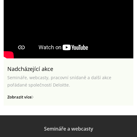
Nadcházející akce
Semináře, webcasty, pracovní snídaně a další akce
pořádané společností Deloitte.
Zobrazit více
Semináře a webcasty