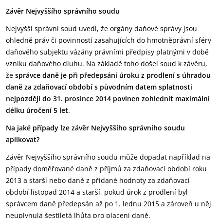
Závěr Nejvyššího správního soudu
Nejvyšší správní soud uvedl, že orgány daňové správy jsou
ohledně práv či povinností zasahujících do hmotněprávní sféry
daňového subjektu vázány právními předpisy platnými v době
vzniku daňového dluhu. Na základě toho došel soud k závěru,
že
správce daně je při předepsání úroku z prodlení s úhradou
daně za zdaňovací období s původním datem splatnosti
nejpozději do 31. prosince 2014 povinen zohlednit maximální
délku úročení 5 let
.
Na jaké případy lze závěr Nejvyššího správního soudu
aplikovat?
Závěr Nejvyššího správního soudu může dopadat například na
případy doměřované daně z příjmů za zdaňovací období roku
2013 a starší nebo daně z přidané hodnoty za zdaňovací
období listopad 2014 a starší, pokud úrok z prodlení byl
správcem daně předepsán až po 1. lednu 2015 a zároveň u něj
neuplynula šestiletá lhůta pro placení daně.