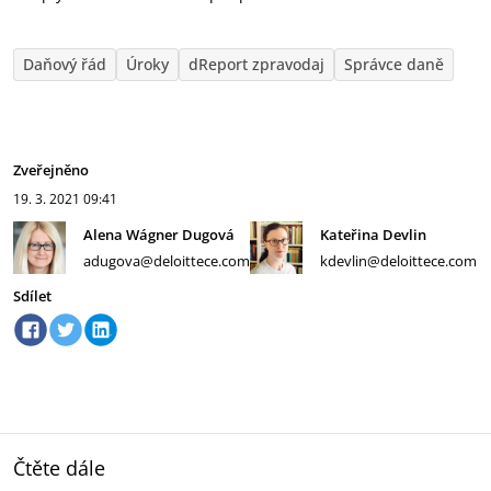
Daňový řád
Úroky
dReport zpravodaj
Správce daně
Zveřejněno
19. 3. 2021
09:41
Alena Wágner Dugová
Kateřina Devlin
adugova@deloittece.com
kdevlin@deloittece.com
Sdílet
Čtěte dále