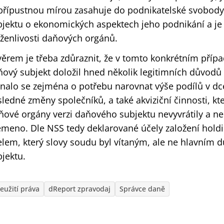
přípustnou mírou zasahuje do podnikatelské svobody
bjektu o ekonomických aspektech jeho podnikání a je
rženlivosti daňových orgánů.
ěrem je třeba zdůraznit, že v tomto konkrétním přípa
ový subjekt doložil hned několik legitimních důvodů 
dnalo se zejména o potřebu narovnat výše podílů v dc
ledné změny společníků, a také akviziční činnosti, kt
ňové orgány verzi daňového subjektu nevyvrátily a ne
emeno. Dle NSS tedy deklarované účely založení hold
elem, který slovy soudu byl vítaným, ale ne hlavním
jektu.
eužití práva
dReport zpravodaj
Správce daně