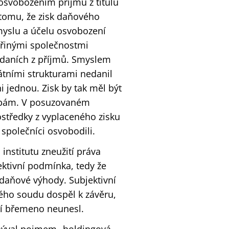
osvobozením příjmů z titulu
 tomu, že zisk daňového
smyslu a účelu osvobození
eřinými společnostmi
 daních z příjmů. Smyslem
rátními strukturami nedanil
i jednou. Zisk by tak měl být
sobám. V posuzovaném
ostředky z vyplaceného zisku
společníci osvobodili.
institutu zneužití práva
ektivní podmínka, tedy že
daňové výhody. Subjektivní
kého soudu dospěl k závěru,
ní břemeno neunesl.