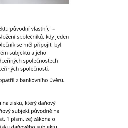
ktu původní vlastníci –
ložení společníků, kdy jeden
ečník se měl připojit, byl
vém subjektu a jeho
 dceřiných společnostech
dceřiných společností.
opatřil z bankovního úvěru.
na zisku, který daňový
Daňový subjekt původně na
t. 1 písm. ze) zákona o
zisku daňového subjektu