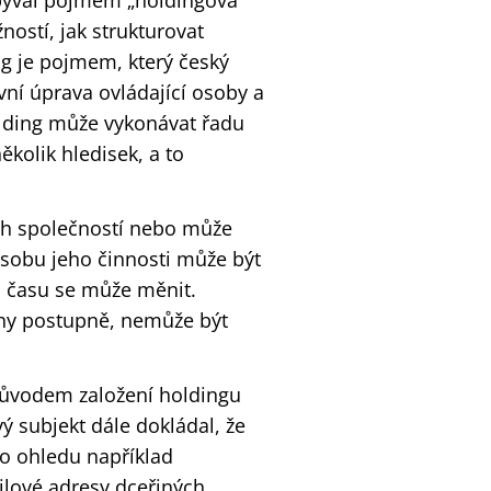
abýval pojmem „holdingová
ností, jak strukturovat
ng je pojmem, který český
ní úprava ovládající osoby a
lding může vykonávat řadu
ěkolik hledisek, a to
ch společností nebo může
ůsobu jeho činnosti může být
hu času se může měnit.
jeny postupně, nemůže být
důvodem založení holdingu
 subjekt dále dokládal, že
oto ohledu například
ailové adresy dceřiných