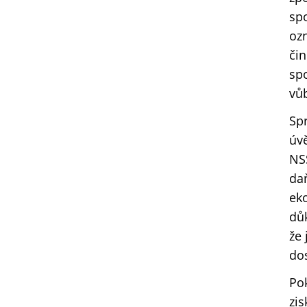
spo
ozn
čin
spo
vů
Sp
úvě
NS
da
eko
důk
že
dos
Po
zis