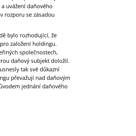
 a uvážení daňového
 v rozporu se zásadou
dě bylo rozhodující, že
pro založení holdingu.
eřiných společnostech,
erou daňový subjekt doložil.
usnesly tak své důkazní
ingu převažují nad daňovým
 důvodem jednání daňového