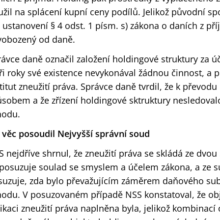
žil na splácení kupní ceny podílů. Jelikož původní spo
 ustanovení § 4 odst. 1 písm. s) zákona o daních z pří
vobozený od daně.
ávce daně označil založení holdingové struktury za úč
ři roky své existence nevykonával žádnou činnost, a pr
titut zneužití práva. Správce daně tvrdil, že k převodu
sobem a že zřízení holdingové sktruktury nesledovalo
hodu.
k věc posoudil Nejvyšší správní soud
 nejdříve shrnul, že zneužití práva se skládá ze dvou s
posuzuje soulad se smyslem a účelem zákona, a ze sub
suzuje, zda bylo převažujícím záměrem daňového sub
hodu. V posuzovaném případě NSS konstatoval, že ob
ikaci zneužití práva naplněna byla, jelikož kombinací