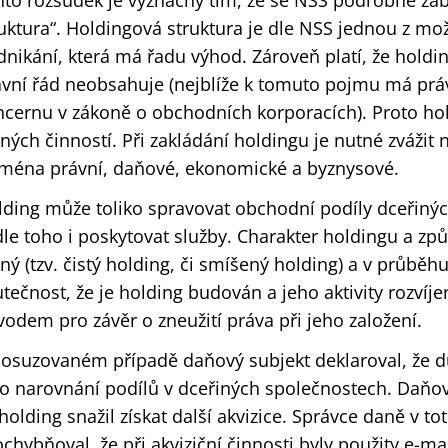
nto rozsudek je význačný tím, že se NSS podrobně z
uktura“. Holdingová struktura je dle NSS jednou z mož
nikání, která má řadu výhod. Zároveň platí, že holdi
ávní řád neobsahuje (nejblíže k tomuto pojmu má práv
ncernu v zákoně o obchodních korporacích). Proto ho
ných činností. Při zakládání holdingu je nutné zvážit n
jména právní, daňové, ekonomické a byznysové.
lding může toliko spravovat obchodní podíly dceřiný
le toho i poskytovat služby. Charakter holdingu a zp
ný (tzv. čistý holding, či smíšený holding) a v průbě
tečnost, že je holding budován a jeho aktivity rozví
odem pro závěr o zneužití práva při jeho založení.
posuzovaném případě daňový subjekt deklaroval, že 
o narovnání podílů v dceřiných společnostech. Daňový
holding snažil získat další akvizice. Správce daně v t
chybňoval, že při akviziční činnosti byly použity e-m