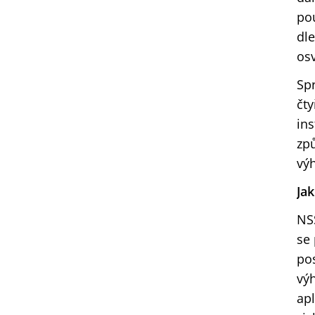
pou
dle
os
Spr
čty
ins
způ
vý
Ja
NSS
se 
po
vý
apl