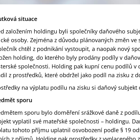
utková situace
d založením holdingu byli společníky daňového subje
zické osoby. Zejména z důvodu plánovaných změn ve s
lečník chtěl z podnikání vystoupit, a naopak nový spol
ložen holding, do kterého byly prodány podíly v daňo
sterské společnosti. Holding pak kupní cenu podílů v
dil z prostředků, které obdržel jako podíl na zisku z 
středky na výplatu podílu na zisku si daňový subjekt 
edmět sporu
edmětem sporu bylo doměření srážkové daně z podílu 
jekt vyplatil své mateřské společnosti – holdingu. 
latu tohoto příjmu uplatnil osvobození podle § 19 ods
ních z příjmů. Holding pak prostředky z vyplaceného 