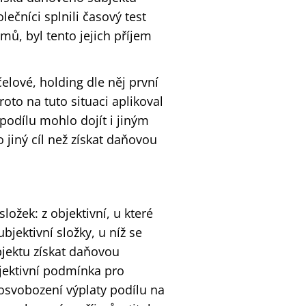
lečníci splnili časový test
jmů, byl tento jejich příjem
elové, holding dle něj první
oto na tuto situaci aplikoval
 podílu mohlo dojít i jiným
 jiný cíl než získat daňovou
ložek: z objektivní, u které
jektivní složky, u níž se
jektu získat daňovou
jektivní podmínka pro
 osvobození výplaty podílu na