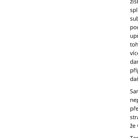
zi
sp
sub
po
up
toh
víc
da
pří
daň
Sam
nep
př
str
že