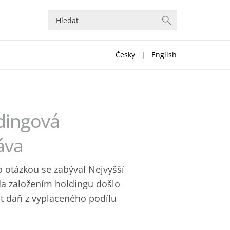
Česky
|
English
ldingová
áva
o otázkou se zabýval Nejvyšší
da založením holdingu došlo
it daň z vyplaceného podílu