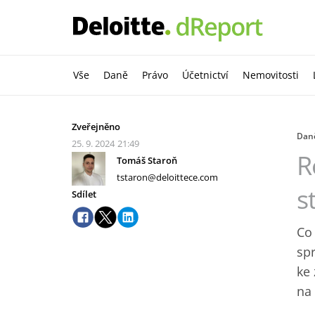
Vše
Daně
Právo
Účetnictví
Nemovitosti
Zveřejněno
Dan
25. 9. 2024
21:49
R
Tomáš Staroň
tstaron@deloittece.com
s
Sdílet
Co 
sp
ke 
na 