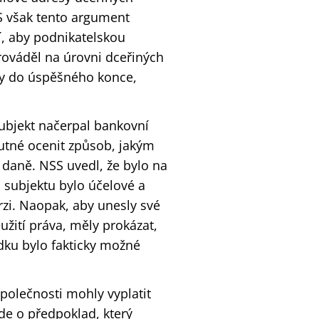
SS však tento argument
í, aby podnikatelskou
prováděl na úrovni dceřiných
eny do úspěšného konce,
ubjekt načerpal bankovní
nutné ocenit způsob, jakým
daně. NSS uvedl, že bylo na
 subjektu bylo účelové a
rzi. Naopak, aby unesly své
užití práva, měly prokázat,
dku bylo fakticky možné
polečnosti mohly vyplatit
jde o předpoklad, který