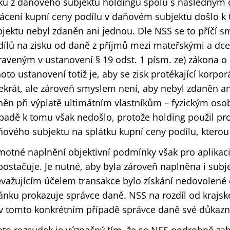
sku z daňového subjektu holdingu spolu s následným 
lácení kupní ceny podílu v daňovém subjektu došlo k
jektu nebyl zdaněn ani jednou. Dle NSS se to příčí 
dílů na zisku od daně z příjmů mezi mateřskými a dc
raveným v ustanovení § 19 odst. 1 písm. ze) zákona o
oto ustanovení totiž je, aby se zisk protékající korpo
ekrát, ale zároveň smyslem není, aby nebyl zdaněn an
něn při výplatě ultimátním vlastníkům – fyzickým o
padě k tomu však nedošlo, protože holding použil pr
ového subjektu na splátku kupní ceny podílu, kterou 
otné naplnění objektivní podmínky však pro aplikaci 
ostačuje. Je nutné, aby byla zároveň naplněna i subj
evažujícím účelem transakce bylo získání nedovolené 
ánku prokazuje správce daně. NSS na rozdíl od krajs
 v tomto konkrétním případě správce daně své důkaz