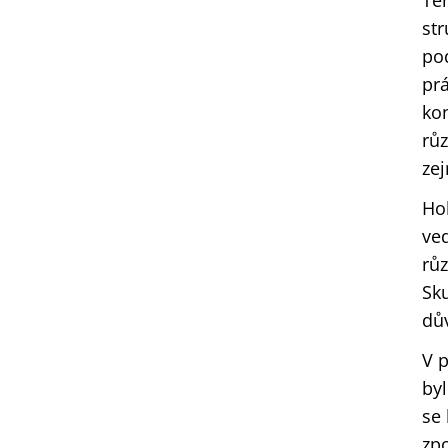
Te
str
pod
pr
ko
růz
ze
Ho
ved
růz
Sku
dův
V 
byl
se 
zpo