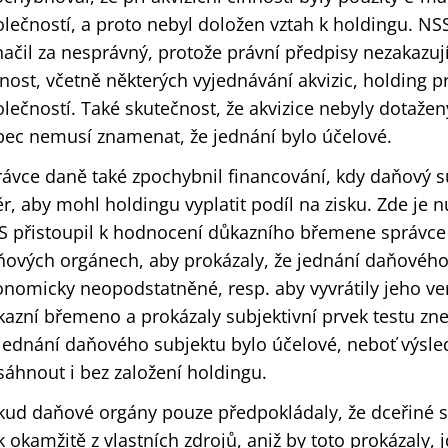
lečností, a proto nebyl doložen vztah k holdingu. N
ačil za nesprávný, protože právní předpisy nezakazuj
nost, včetně některých vyjednávání akvizic, holding 
lečností. Také skutečnost, že akvizice nebyly dotaž
bec nemusí znamenat, že jednání bylo účelové.
rávce daně také zpochybnil financování, kdy daňový s
r, aby mohl holdingu vyplatit podíl na zisku. Zde je 
S přistoupil k hodnocení důkazního břemene správce 
ňových orgánech, aby prokázaly, že jednání daňového
nomicky neopodstatněné, resp. aby vyvrátily jeho ve
azní břemeno a prokázaly subjektivní prvek testu zne
 jednání daňového subjektu bylo účelové, neboť výsle
áhnout i bez založení holdingu.
kud daňové orgány pouze předpokládaly, že dceřiné s
k okamžitě z vlastních zdrojů, aniž by toto prokázaly, 