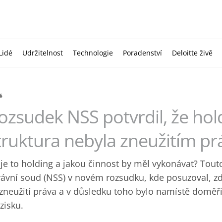
Lidé
Udržitelnost
Technologie
Poradenství
Deloitte živě
ě
ozsudek NSS potvrdil, že ho
truktura nebyla zneužitím pr
je to holding a jakou činnost by měl vykonávat? Tout
rávní soud (NSS) v novém rozsudku, kde posuzoval, z
zneužití práva a v důsledku toho bylo namístě doměř
zisku.