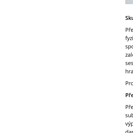
Sk
Pře
fy
spo
za
se
hra
Pro
Př
Př
sub
výp
da