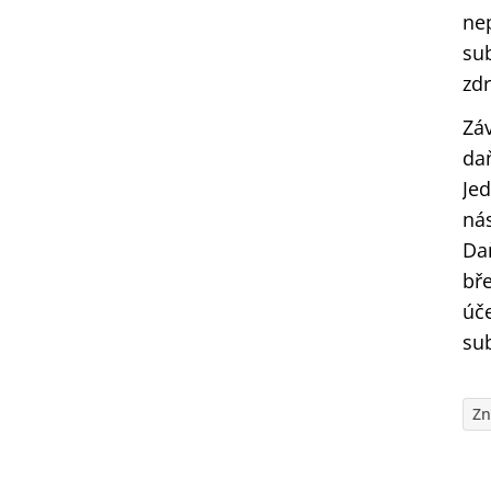
ne
su
zd
Záv
daň
Je
nás
Da
bř
úč
sub
Zn