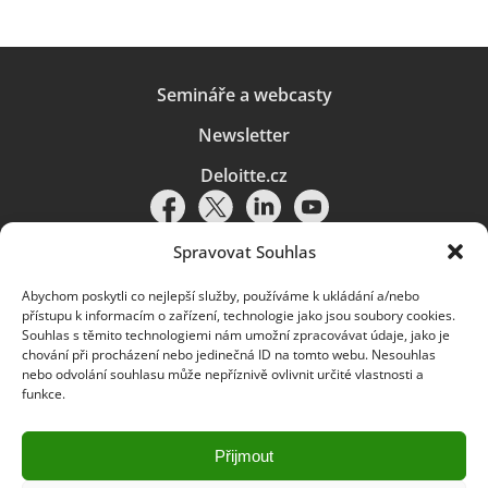
Semináře a webcasty
Newsletter
Deloitte.cz
Spravovat Souhlas
Abychom poskytli co nejlepší služby, používáme k ukládání a/nebo
Pravidla používání
|
Ochrana osobních údajů
|
Soubory cookies
|
přístupu k informacím o zařízení, technologie jako jsou soubory cookies.
Deloitte.cz
Souhlas s těmito technologiemi nám umožní zpracovávat údaje, jako je
chování při procházení nebo jedinečná ID na tomto webu. Nesouhlas
© 2026. Více informací najdete v
Pravidlech používání
.
nebo odvolání souhlasu může nepříznivě ovlivnit určité vlastnosti a
funkce.
Deloitte označuje jednu či více společností globální sítě členských
společností Deloitte Touche Tohmatsu Limited („DTTL“) a jejich dceřiné
a přidružené subjekty (souhrnně „organizace Deloitte“). Společnost DTTL
(rovněž označovaná jako „Deloitte Global“) a každá z jejích členských
Přijmout
společností a jejich přidružených subjektů je samostatným a nezávislým
právním subjektem, který není oprávněn zavazovat nebo přijímat závazky