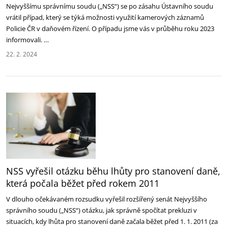
Nejvyššímu správnímu soudu („NSS“) se po zásahu Ústavního soudu
vrátil případ, který se týká možnosti využití kamerových záznamů
Policie ČR v daňovém řízení. O případu jsme vás v průběhu roku 2023
informovali. …
22. 2. 2024
NSS vyřešil otázku běhu lhůty pro stanovení daně,
která počala běžet před rokem 2011
V dlouho očekávaném rozsudku vyřešil rozšířený senát Nejvyššího
správního soudu („NSS“) otázku, jak správně spočítat prekluzi v
situacích, kdy lhůta pro stanovení daně začala běžet před 1. 1. 2011 (za