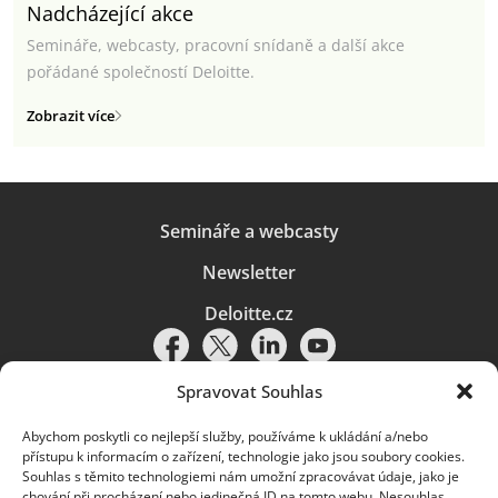
Nadcházející akce
Semináře, webcasty, pracovní snídaně a další akce
pořádané společností Deloitte.
Zobrazit více
Semináře a webcasty
Newsletter
Deloitte.cz
Spravovat Souhlas
Abychom poskytli co nejlepší služby, používáme k ukládání a/nebo
Pravidla používání
|
Ochrana osobních údajů
|
Soubory cookies
|
přístupu k informacím o zařízení, technologie jako jsou soubory cookies.
Deloitte.cz
Souhlas s těmito technologiemi nám umožní zpracovávat údaje, jako je
chování při procházení nebo jedinečná ID na tomto webu. Nesouhlas