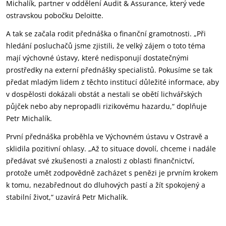
Michalík, partner v oddělení Audit & Assurance, který vede
ostravskou pobočku Deloitte.
A tak se začala rodit přednáška o finanční gramotnosti. „Při
hledání posluchačů jsme zjistili, že velký zájem o toto téma
mají výchovné ústavy, které nedisponují dostatečnými
prostředky na externí přednášky specialistů. Pokusíme se tak
předat mladým lidem z těchto institucí důležité informace, aby
v dospělosti dokázali obstát a nestali se obětí lichvářských
půjček nebo aby nepropadli rizikovému hazardu,“ doplňuje
Petr Michalík.
První přednáška proběhla ve Výchovném ústavu v Ostravě a
sklidila pozitivní ohlasy. „Až to situace dovolí, chceme i nadále
předávat své zkušenosti a znalosti z oblasti finančnictví,
protože umět zodpovědně zacházet s penězi je prvním krokem
k tomu, nezabřednout do dluhových pastí a žít spokojený a
stabilní život,“ uzavírá Petr Michalík.