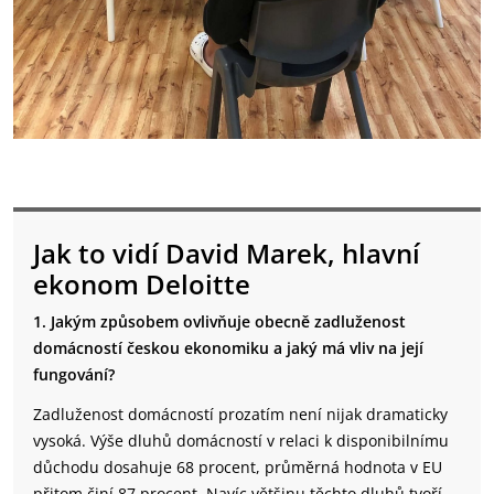
Jak to vidí David Marek, hlavní
ekonom Deloitte
1. Jakým způsobem ovlivňuje obecně zadluženost
domácností českou ekonomiku a jaký má vliv na její
fungování?
Zadluženost domácností prozatím není nijak dramaticky
vysoká. Výše dluhů domácností v relaci k disponibilnímu
důchodu dosahuje 68 procent, průměrná hodnota v EU
přitom činí 87 procent. Navíc většinu těchto dluhů tvoří