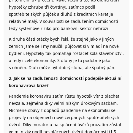
hypotéky (zhruba tři čtvrtiny), zatímco podíl
spotřebitelských půjček a dluhů z kreditních karet je
relativně malý. V souvislosti se zadlužením domácností
tedy systémové riziko pro bankovní sektor nehrozí.
K druhé části otázky bych řekl, že stejně jako v jiných
zemích jsme se i my naučili půjčovat si v mládí na nové
bydlení. Hypotéky tak pomáhají roztáčet kola stavebnictví,
a tedy i celé ekonomiky. S dluhy je to podobné jako
s ohněm. Dluh může být dobrý sluha, ale špatný pán.
2. Jak se na zadluženosti domácností podepíše aktuální
koronavirová krize?
Pandemie koronaviru zatím růstu hypoték vítr z plachet
nevzala, zejména díky velmi nízkým úrokovým sazbám.
Nicméně obavy z dopadů pandemie na ekonomiku se
projevily na objemech nově čerpaných spotřebitelských
úvěrů. Díky moratoriu na splácení úvěrů prozatím zůstal
velmi nízký podíl nesplácených úvěrů domácností (1,5