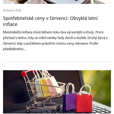
Deloitte živě
Spotřebitelské ceny v červenci: Obvyklá letní
inflace
Meziměsíční inflace mívá během roku dva výraznější vrcholy. První
přichází v lednu, kdy se mění ceníky řady zboží a služeb. Druhý bývá v
červenci, kdy s počátkem prázdnin rostou ceny rekreace. Podle
předběžného…