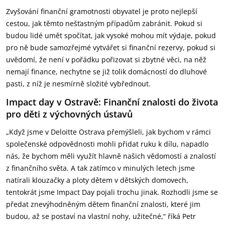
Zvyšování finanční gramotnosti obyvatel je proto nejlepší
cestou, jak těmto nešťastným případům zabránit. Pokud si
budou lidé umět spočítat, jak vysoké mohou mít výdaje, pokud
pro ně bude samozřejmé vytvářet si finanční rezervy, pokud si
uvědomí, že není v pořádku pořizovat si zbytné věci, na něž
nemají finance, nechytne se již tolik domácností do dluhové
pasti, z níž je nesmírně složité vybřednout.
Impact day v Ostravě: Finanční znalosti do života
pro děti z výchovných ústavů
„Když jsme v Deloitte Ostrava přemýšleli, jak bychom v rámci
společenské odpovědnosti mohli přidat ruku k dílu, napadlo
nás, že bychom měli využít hlavně našich vědomostí a znalostí
z finančního světa. A tak zatímco v minulých letech jsme
natírali klouzačky a ploty dětem v dětských domovech,
tentokrát jsme Impact Day pojali trochu jinak. Rozhodli jsme se
předat znevýhodněným dětem finanční znalosti, které jim
budou, až se postaví na vlastní nohy, užitečné,“ říká Petr