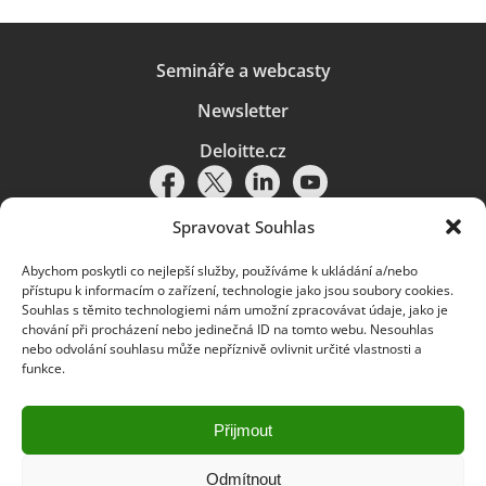
Semináře a webcasty
Newsletter
Deloitte.cz
Spravovat Souhlas
Abychom poskytli co nejlepší služby, používáme k ukládání a/nebo
Pravidla používání
|
Ochrana osobních údajů
|
Soubory cookies
|
přístupu k informacím o zařízení, technologie jako jsou soubory cookies.
Deloitte.cz
Souhlas s těmito technologiemi nám umožní zpracovávat údaje, jako je
chování při procházení nebo jedinečná ID na tomto webu. Nesouhlas
© 2026. Více informací najdete v
Pravidlech používání
.
nebo odvolání souhlasu může nepříznivě ovlivnit určité vlastnosti a
funkce.
Deloitte označuje jednu či více společností globální sítě členských
společností Deloitte Touche Tohmatsu Limited („DTTL“) a jejich dceřiné
a přidružené subjekty (souhrnně „organizace Deloitte“). Společnost DTTL
(rovněž označovaná jako „Deloitte Global“) a každá z jejích členských
Přijmout
společností a jejich přidružených subjektů je samostatným a nezávislým
právním subjektem, který není oprávněn zavazovat nebo přijímat závazky
za jinou z těchto členských společností a jejich přidružených subjektů ve
Odmítnout