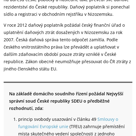
rezidentství do České republiky. Daňový poplatník si ponechal
sídlo a registraci v obchodním rejstříku v Nizozemsku.
V roce 2012 daňový poplatník požádal český finanční úřad o
uplatnění daňových ztrát dosažených v Nizozemsku za rok
2007. Česká daňová správa tento odpočet zamítla. Podle
českého vnitrostátního práva lze převádět a uplatňovat v
dalším zdaňovacím období pouze ztráty vzniklé v České
republice. Zákon obecně neumožňuje přesouvat do ČR ztráty z
jiného členského státu EU.
Na základě domácího soudního řízení požádal Nejvyšší
správní soud České republiky SDEU o předběžné
rozhodnutí, zda:
princip svobody usazování v článku 49
Smlouvy o
fungování Evropské unie
(TFEU) zahrnuje přemístění
místa skutečného vedení společnosti z jednoho