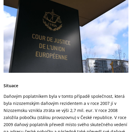
Situace
Daňovým poplatníkem byla v tomto případě společnost, která
byla nizozemským daňovým rezidentem a v roce 2007 jí v
Nizozemsku vznikla ztráta ve výši 2,7 mil. eur. V roce 2008
založila pobočku (stálou provozovnu) v České republice. V roce
2009 daňový poplatník převedl místo svého skutečného vedení
na adresu české pobočky a následně také převedl své daňové