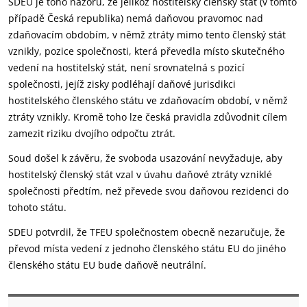
SDEU je toho názoru, že jelikož hostitelský členský stát (v tomto
případě Česká republika) nemá daňovou pravomoc nad
zdaňovacím obdobím, v němž ztráty mimo tento členský stát
vznikly, pozice společnosti, která převedla místo skutečného
vedení na hostitelský stát, není srovnatelná s pozicí
společnosti, jejíž zisky podléhají daňové jurisdikci
hostitelského členského státu ve zdaňovacím období, v němž
ztráty vznikly. Kromě toho lze česká pravidla zdůvodnit cílem
zamezit riziku dvojího odpočtu ztrát.
Soud došel k závěru, že svoboda usazování nevyžaduje, aby
hostitelský členský stát vzal v úvahu daňové ztráty vzniklé
společnosti předtím, než převede svou daňovou rezidenci do
tohoto státu.
SDEU potvrdil, že TFEU společnostem obecně nezaručuje, že
převod místa vedení z jednoho členského státu EU do jiného
členského státu EU bude daňově neutrální.