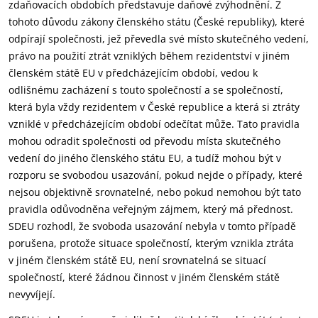
zdaňovacích obdobích představuje daňové zvýhodnění. Z
tohoto důvodu zákony členského státu (České republiky), které
odpírají společnosti, jež převedla své místo skutečného vedení,
právo na použití ztrát vzniklých během rezidentství v jiném
členském státě EU v předcházejícím období, vedou k
odlišnému zacházení s touto společností a se společností,
která byla vždy rezidentem v České republice a která si ztráty
vzniklé v předcházejícím období odečítat může. Tato pravidla
mohou odradit společnosti od převodu místa skutečného
vedení do jiného členského státu EU, a tudíž mohou být v
rozporu se svobodou usazování, pokud nejde o případy, které
nejsou objektivně srovnatelné, nebo pokud nemohou být tato
pravidla odůvodněna veřejným zájmem, který má přednost.
SDEU rozhodl, že svoboda usazování nebyla v tomto případě
porušena, protože situace společností, kterým vznikla ztráta
v jiném členském státě EU, není srovnatelná se situací
společností, které žádnou činnost v jiném členském státě
nevyvíjejí.