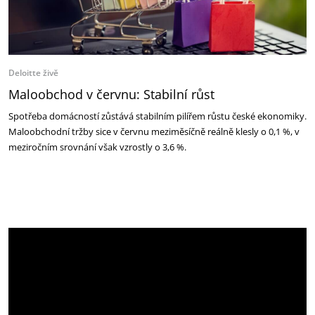
Deloitte živě
Maloobchod v červnu: Stabilní růst
Spotřeba domácností zůstává stabilním pilířem růstu české ekonomiky.
Maloobchodní tržby sice v červnu meziměsíčně reálně klesly o 0,1 %, v
meziročním srovnání však vzrostly o 3,6 %.