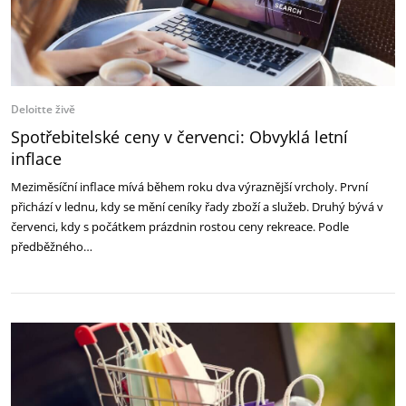
Deloitte živě
Spotřebitelské ceny v červenci: Obvyklá letní
inflace
Meziměsíční inflace mívá během roku dva výraznější vrcholy. První
přichází v lednu, kdy se mění ceníky řady zboží a služeb. Druhý bývá v
červenci, kdy s počátkem prázdnin rostou ceny rekreace. Podle
předběžného…