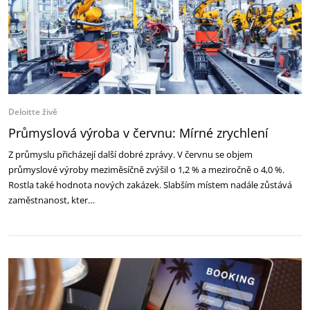
Deloitte živě
Průmyslová výroba v červnu: Mírné zrychlení
Z průmyslu přicházejí další dobré zprávy. V červnu se objem
průmyslové výroby meziměsíčně zvýšil o 1,2 % a meziročně o 4,0 %.
Rostla také hodnota nových zakázek. Slabším místem nadále zůstává
zaměstnanost, kter…