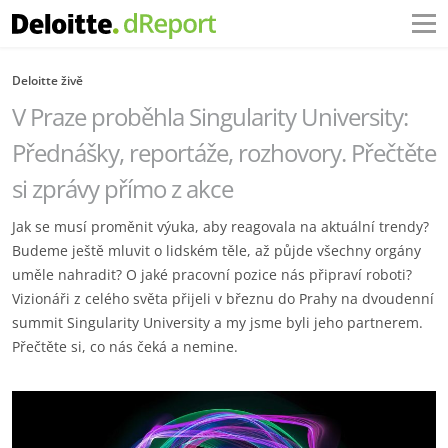
Deloitte živě
V Praze proběhla Singularity University:
Přednášky, reportáže, rozhovory. Přečtěte
si zprávy přímo z akce
Jak se musí proměnit výuka, aby reagovala na aktuální trendy?
Budeme ještě mluvit o lidském těle, až půjde všechny orgány
uměle nahradit? O jaké pracovní pozice nás připraví roboti?
Vizionáři z celého světa přijeli v březnu do Prahy na dvoudenní
summit Singularity University a my jsme byli jeho partnerem.
Přečtěte si, co nás čeká a nemine.