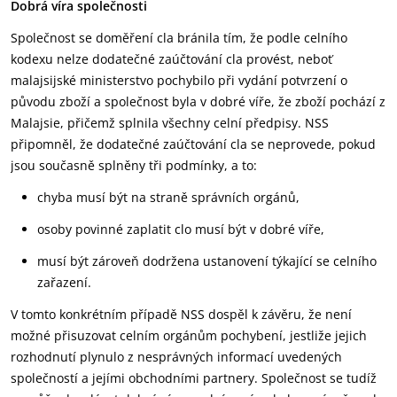
Dobrá víra společnosti
Společnost se doměření cla bránila tím, že podle celního
kodexu nelze dodatečné zaúčtování cla provést, neboť
malajsijské ministerstvo pochybilo při vydání potvrzení o
původu zboží a společnost byla v dobré víře, že zboží pochází z
Malajsie, přičemž splnila všechny celní předpisy. NSS
připomněl, že dodatečné zaúčtování cla se neprovede, pokud
jsou současně splněny tři podmínky, a to:
chyba musí být na straně správních orgánů,
osoby povinné zaplatit clo musí být v dobré víře,
musí být zároveň dodržena ustanovení týkající se celního
zařazení.
V tomto konkrétním případě NSS dospěl k závěru, že není
možné přisuzovat celním orgánům pochybení, jestliže jejich
rozhodnutí plynulo z nesprávných informací uvedených
společností a jejími obchodními partnery. Společnost se tudíž