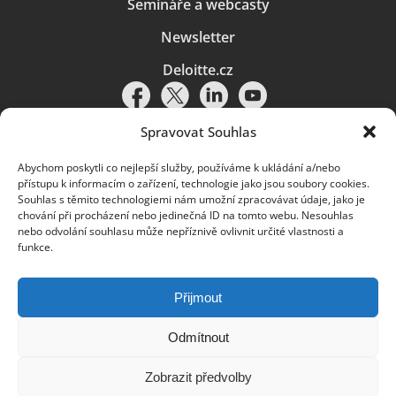
Semináře a webcasty
Newsletter
Deloitte.cz
Spravovat Souhlas
Abychom poskytli co nejlepší služby, používáme k ukládání a/nebo
Pravidla používání
|
Ochrana osobních údajů
|
Soubory cookies
|
přístupu k informacím o zařízení, technologie jako jsou soubory cookies.
Deloitte.cz
Souhlas s těmito technologiemi nám umožní zpracovávat údaje, jako je
chování při procházení nebo jedinečná ID na tomto webu. Nesouhlas
© 2026. Více informací najdete v
Pravidlech používání
.
nebo odvolání souhlasu může nepříznivě ovlivnit určité vlastnosti a
funkce.
Deloitte označuje jednu či více společností globální sítě členských
společností Deloitte Touche Tohmatsu Limited („DTTL“) a jejich dceřiné
a přidružené subjekty (souhrnně „organizace Deloitte“). Společnost DTTL
(rovněž označovaná jako „Deloitte Global“) a každá z jejích členských
Přijmout
společností a jejich přidružených subjektů je samostatným a nezávislým
právním subjektem, který není oprávněn zavazovat nebo přijímat závazky
za jinou z těchto členských společností a jejich přidružených subjektů ve
Odmítnout
vztahu k třetím stranám. Společnost DTTL a každá členská společnost
a přidružený subjekt nese odpovědnost pouze za své vlastní jednání či
Zobrazit předvolby
pochybení, nikoli za jednání či pochybení jiných členských společností či
přidružených subjektů. Společnost DTTL služby klientům neposkytuje. Více