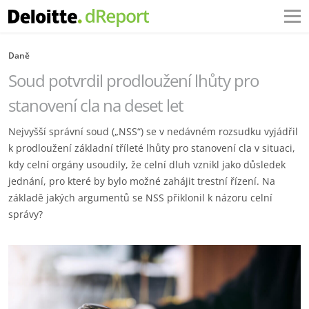
Daně
Soud potvrdil prodloužení lhůty pro
stanovení cla na deset let
Nejvyšší správní soud („NSS“) se v nedávném rozsudku vyjádřil
k prodloužení základní tříleté lhůty pro stanovení cla v situaci,
kdy celní orgány usoudily, že celní dluh vznikl jako důsledek
jednání, pro které by bylo možné zahájit trestní řízení. Na
základě jakých argumentů se NSS přiklonil k názoru celní
správy?