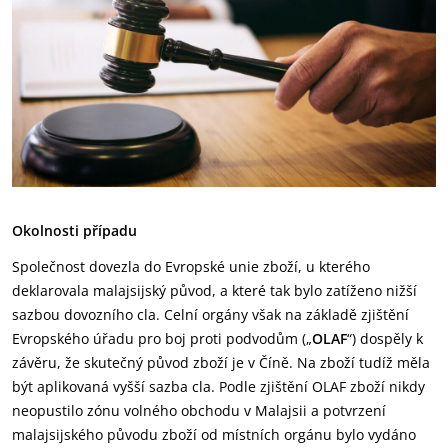
Okolnosti případu
Společnost dovezla do Evropské unie zboží, u kterého
deklarovala malajsijský původ, a které tak bylo zatíženo nižší
sazbou dovozního cla. Celní orgány však na základě zjištění
Evropského úřadu pro boj proti podvodům („
OLAF
“) dospěly k
závěru, že skutečný původ zboží je v Číně. Na zboží tudíž měla
být aplikovaná vyšší sazba cla. Podle zjištění OLAF zboží nikdy
neopustilo zónu volného obchodu v Malajsii a potvrzení
malajsijského původu zboží od místních orgánu bylo vydáno