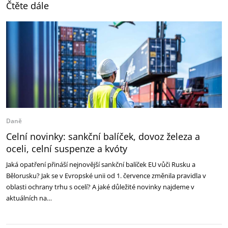
Čtěte dále
Daně
Celní novinky: sankční balíček, dovoz železa a
oceli, celní suspenze a kvóty
Jaká opatření přináší nejnovější sankční balíček EU vůči Rusku a
Bělorusku? Jak se v Evropské unii od 1. července změnila pravidla v
oblasti ochrany trhu s ocelí? A jaké důležité novinky najdeme v
aktuálních na…