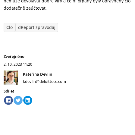
nemůže dovolávat dobré víry a celní orgány byly oprávněny clo
dodatečně zaúčtovat.
Clo
dReport zpravodaj
Zveřejněno
2. 10. 2023
11:20
Kateřina Devlin
kdevlin@deloittece.com
Sdílet