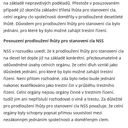
na základě nepravdivých podkladů. Přestože v posuzovaném
případě již skončila základní tříletá lhůta pro stanovení cla,
celní orgány clo společnosti doměřily v prodloužené desetileté
lhůtě. Důvodem pro prodloužení lhůty pro stanovení cla bylo
jednání, pro které by bylo možné zahájit trestní řízení.
Posouzení prodloužení lhůty pro stanovení cla NSS
NSS v rozsudku uvedl, že k prodloužení lhůty pro stanovení cla
na deset let dojde již na základě konkrétní, přezkoumatelné a
odůvodněné úvahy celních orgánu, že celní dluh vznikl jako
důsledek jednání, pro které by bylo možné zahájit trestní
řízení. Není přitom rozhodné, zda bylo nebo bude jednání
nakonec kvalifikováno jako trestní čin v průběhu trestního
řízení. Celní orgány nejsou orgány činné v trestním řízení,
tudíž jim ani nepřísluší rozhodovat o vině a trestu. Za důležité
pro prodloužení lhůty pro stanovení cla NSS považuje, že celní
orgány byly schopny popsat přímou souvislost mezi
nezákonným jednáním společnosti a doměřeným clem.