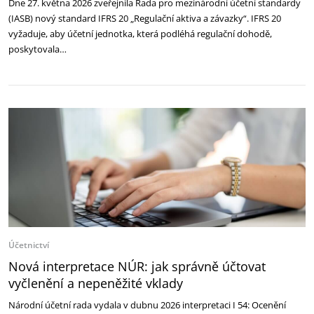
Dne 27. května 2026 zveřejnila Rada pro mezinárodní účetní standardy
(IASB) nový standard IFRS 20 „Regulační aktiva a závazky“. IFRS 20
vyžaduje, aby účetní jednotka, která podléhá regulační dohodě,
poskytovala…
Účetnictví
Nová interpretace NÚR: jak správně účtovat
vyčlenění a nepeněžité vklady
Národní účetní rada vydala v dubnu 2026 interpretaci I 54: Ocenění