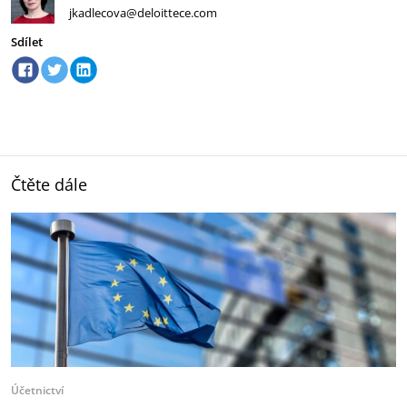
jkadlecova@deloittece.com
Sdílet
Čtěte dále
Účetnictví