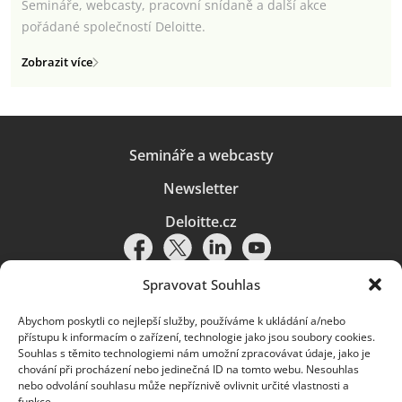
Semináře, webcasty, pracovní snídaně a další akce
pořádané společností Deloitte.
Zobrazit více
Semináře a webcasty
Newsletter
Deloitte.cz
Spravovat Souhlas
Abychom poskytli co nejlepší služby, používáme k ukládání a/nebo
Pravidla používání
|
Ochrana osobních údajů
|
Soubory cookies
|
přístupu k informacím o zařízení, technologie jako jsou soubory cookies.
Deloitte.cz
Souhlas s těmito technologiemi nám umožní zpracovávat údaje, jako je
chování při procházení nebo jedinečná ID na tomto webu. Nesouhlas
© 2026. Více informací najdete v
Pravidlech používání
.
nebo odvolání souhlasu může nepříznivě ovlivnit určité vlastnosti a
funkce.