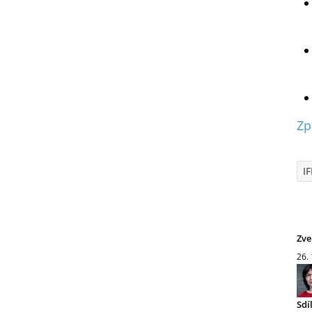
Zp
I
Zve
26.
Sdí