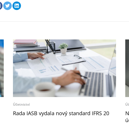
Účetnictví
Úč
Rada IASB vydala nový standard IFRS 20
N
ú