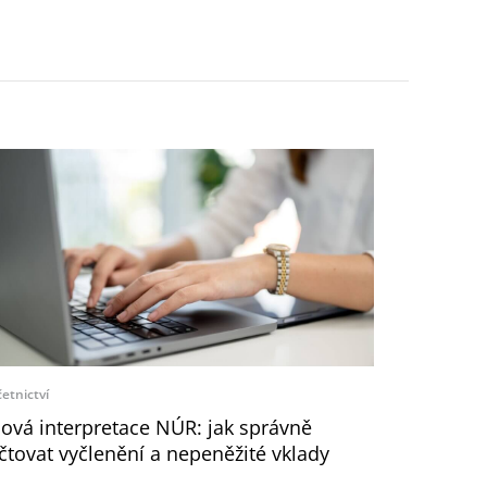
etnictví
ová interpretace NÚR: jak správně
čtovat vyčlenění a nepeněžité vklady