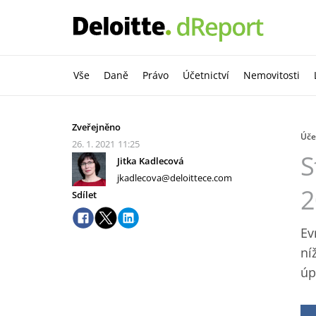
Vše
Daně
Právo
Účetnictví
Nemovitosti
Zveřejněno
Úče
26. 1. 2021
11:25
S
Jitka Kadlecová
jkadlecova@deloittece.com
2
Sdílet
Ev
ní
úp