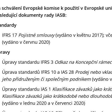
 schválení Evropské komise k použití v Evropské unii
sledující dokumenty rady IASB:
andardy
IFRS 17
Pojistné smlouvy
(vydáno v květnu 2017); vč
(vydáno v červnu 2020)
ravy
Úpravy standardu IFRS 3
Odkaz na Koncepční ráme
Úprava standardů IFRS 10 a IAS 28
Prodej nebo vkla
jeho přidruženým či společným podnikem
(vydáno v 
Úpravy standardu IAS 1
Klasifikace závazků jako kr
Klasifikace závazků jako krátkodobé nebo dlouhodob
(vydáno v lednu 2020 a v červenci 2020)