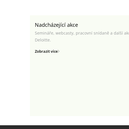
Nadcházející akce
Semináře, webcasty, pracovní snídaně a další a
Deloitte.
Zobrazit více