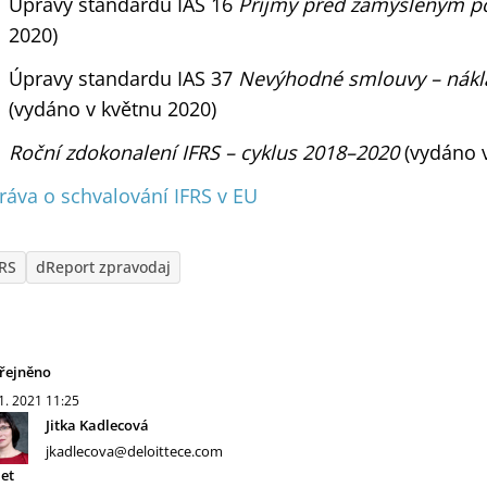
Úpravy standardu IAS 16
Příjmy před zamýšleným p
2020)
Úpravy standardu IAS 37
Nevýhodné smlouvy – nákl
(vydáno v květnu 2020)
Roční zdokonalení IFRS – cyklus 2018–2020
(vydáno 
ráva o schvalování IFRS v EU
FRS
dReport zpravodaj
řejněno
 1. 2021
11:25
Jitka Kadlecová
jkadlecova@deloittece.com
let