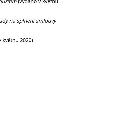
oužitím
(vydáno v květnu
ady na splnění smlouvy
v květnu 2020)