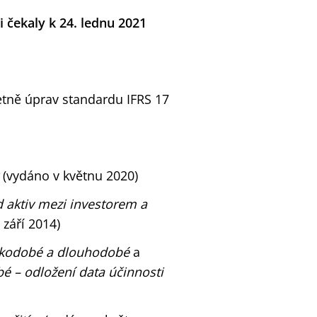
 čekaly k 24. lednu 2021
etně úprav standardu IFRS 17
c
(vydáno v květnu 2020)
d aktiv mezi investorem
a
září 2014)
átkodobé a dlouhodobé
a
é – odložení data účinnosti