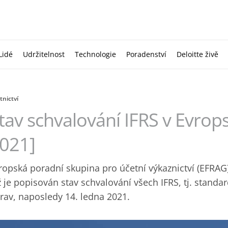
Lidé
Udržitelnost
Technologie
Poradenství
Deloitte živě
tnictví
tav schvalování IFRS v Evrops
021]
ropská poradní skupina pro účetní výkaznictví (EFRAG)
ž je popisován stav schvalování všech IFRS, tj. standard
rav, naposledy 14. ledna 2021.