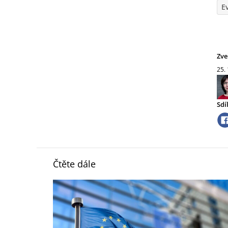
E
Zve
25.
Sdí
Čtěte dále