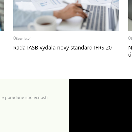
Účetnictví
Úč
Rada IASB vydala nový standard IFRS 20
N
ú
kce pořádané společností