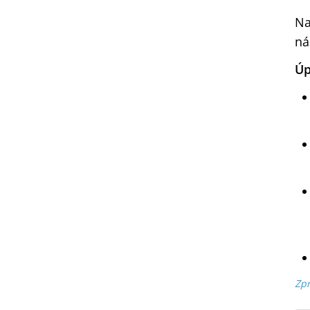
Na
ná
Úp
Zpr