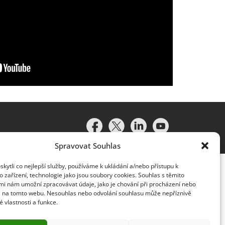
Spravovat Souhlas
ytli co nejlepší služby, používáme k ukládání a/nebo přístupu k
 zařízení, technologie jako jsou soubory cookies. Souhlas s těmito
mi nám umožní zpracovávat údaje, jako je chování při procházení nebo
D na tomto webu. Nesouhlas nebo odvolání souhlasu může nepříznivě
té vlastnosti a funkce.
idružené subjekty (souhrnně „organizace Deloitte“). Společnost
vislým právním subjektem, který není oprávněn zavazovat nebo