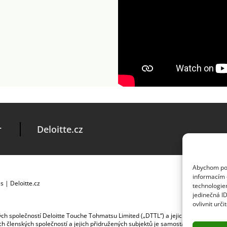
r
Deloitte.cz
Abychom posk
informacím o
es
|
Deloitte.cz
technologie
jedinečná I
ovlivnit urči
ských společností Deloitte Touche Tohmatsu Limited („DTTL“) a jejich dceřiné a př
jích členských společností a jejich přidružených subjektů je samostatným a nezá