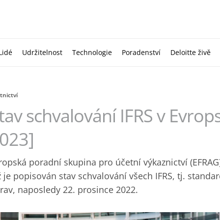
Lidé
Udržitelnost
Technologie
Poradenství
Deloitte živě
tnictví
tav schvalování IFRS v Evrops
023]
ropská poradní skupina pro účetní výkaznictví (EFRAG)
ž je popisován stav schvalování všech IFRS, tj. standard
rav, naposledy 22. prosince 2022.