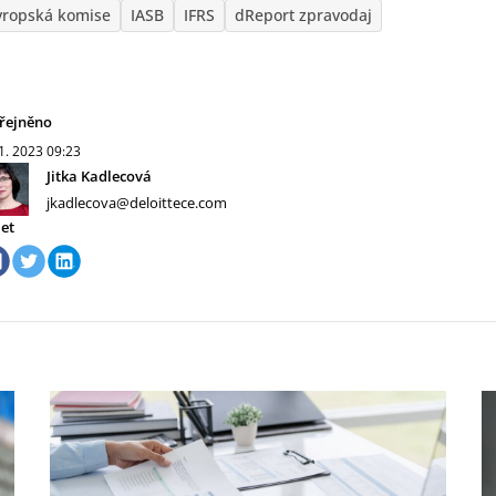
vropská komise
IASB
IFRS
dReport zpravodaj
řejněno
 1. 2023
09:23
Jitka Kadlecová
jkadlecova@deloittece.com
let