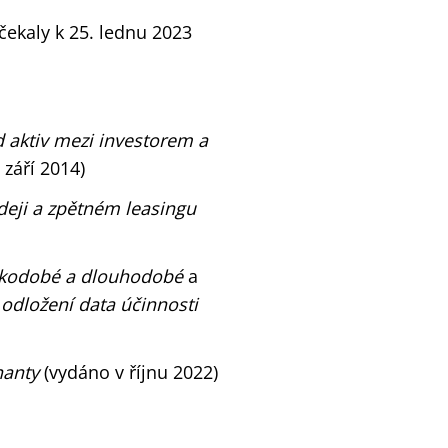
čekaly k 25. lednu 2023
d aktiv mezi investorem
a
září 2014)
odeji a zpětném leasingu
átkodobé a dlouhodobé
a
odložení data účinnosti
nanty
(vydáno v říjnu 2022)