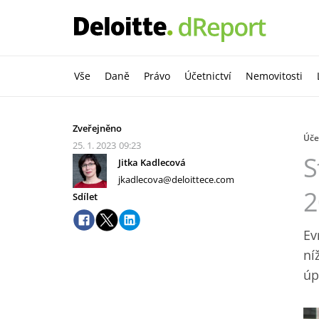
Vše
Daně
Právo
Účetnictví
Nemovitosti
Zveřejněno
Úče
25. 1. 2023
09:23
S
Jitka Kadlecová
jkadlecova@deloittece.com
2
Sdílet
Ev
ní
úp