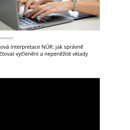
etnictví
ová interpretace NÚR: jak správně
čtovat vyčlenění a nepeněžité vklady