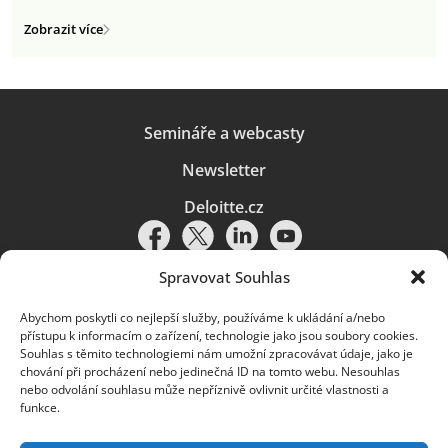
Zobrazit více
Semináře a webcasty
Newsletter
Deloitte.cz
Spravovat Souhlas
Abychom poskytli co nejlepší služby, používáme k ukládání a/nebo
Pravidla používání
|
Ochrana osobních údajů
|
Soubory cookies
|
přístupu k informacím o zařízení, technologie jako jsou soubory cookies.
Deloitte.cz
Souhlas s těmito technologiemi nám umožní zpracovávat údaje, jako je
chování při procházení nebo jedinečná ID na tomto webu. Nesouhlas
© 2026. Více informací najdete v
Pravidlech používání
.
nebo odvolání souhlasu může nepříznivě ovlivnit určité vlastnosti a
funkce.
Deloitte označuje jednu či více společností globální sítě členských
společností Deloitte Touche Tohmatsu Limited („DTTL“) a jejich dceřiné
a přidružené subjekty (souhrnně „organizace Deloitte“). Společnost DTTL