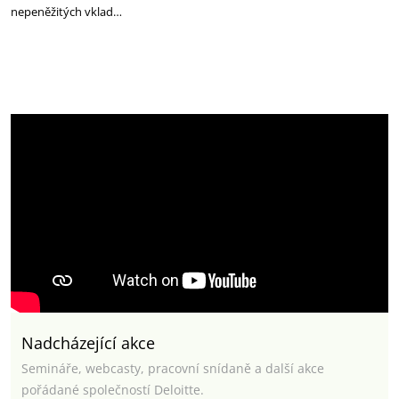
nepeněžitých vklad…
Nadcházející akce
Semináře, webcasty, pracovní snídaně a další akce
pořádané společností Deloitte.