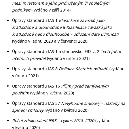
mezi investorem
a jeho přidruženým či společným
podnikem
(vydáno v září 2014)
Úpravy standardu IAS 1
Klasifikace závazků jako
krátkodobé a dlouhodobé
a
Klasifikace závazků jako
krátkodobé nebo dlouhodobé – odložení data účinnosti
(vydáno v lednu 2020 a v červenci 2020)
Úpravy standardu IAS 1 a stanovisko IFRS č. 2
Zveřejnění
účetních pravidel
(vydáno v únoru 2021)
Úpravy standardu IAS 8
Definice účetních odhadů
(vydáno
v únoru 2021)
Úpravy standardu IAS 16
Příjmy před zamýšleným
použitím
(vydáno v květnu 2020)
Úpravy standardu IAS 37
Nevýhodné smlouvy – náklady na
splnění smlouvy
(vydáno v květnu 2020)
Roční zdokonalení IFRS – cyklus 2018–2020
(vydáno
v květnu 2020)