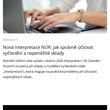
Účetnictví
Nová interpretace NÚR: jak správně účtovat
vyčlenění a nepeněžité vklady
Národní účetní rada vydala v dubnu 2026 interpretaci I 54: Ocenění
finanční investice při vkladu a rozdělení vyčleněním (dále
„interpretace“), která reaguje na praktické problémy při účtování
nepeněžitých vklad…