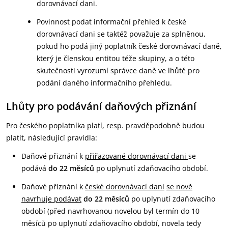
dorovnávací dani.
Povinnost podat informační přehled k české
dorovnávací dani se taktéž považuje za splněnou,
pokud ho podá jiný poplatník české dorovnávací daně,
který je členskou entitou téže skupiny, a o této
skutečnosti vyrozumí správce daně ve lhůtě pro
podání daného informačního přehledu.
Lhůty pro podávání daňových přiznání
Pro českého poplatníka platí, resp. pravděpodobně budou
platit, následující pravidla:
Daňové přiznání k
přiřazované dorovnávací dani
se
podává
do 22 měsíců
po uplynutí zdaňovacího období.
Daňové přiznání k
české dorovnávací dani
se nově
navrhuje podávat
do 22 měsíců
po uplynutí zdaňovacího
období (před navrhovanou novelou byl termín do 10
měsíců po uplynutí zdaňovacího období, novela tedy