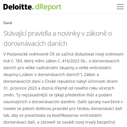
Daně
Stávající pravidla a novinky v zákoně o
dorovnávacích daních
V Poslanecké sněmovně ČR se začíná diskutovat nový sněmovní
tisk č. 783, který mění zákon č. 416/2023 Sb., o dorovnávacích
daních pro velké nadnárodní skupiny a velké vnitrostátní
skupiny („zákon o dorovnávacích daních“). Zákon o
dorovnávacích daní v České republice nabyl účinnosti dnem
31. prosince 2023 a dozná zřejmě od nového roku vícerých
změn. Ty nejzásadnější se týkají především lhůt a podání
souvisejících s dorovnávacími daněmi. Další úpravy navržené v
novele se potom dotknou pravidel pro českou dorovnávací daň
tak, aby se považovala za kvalifikovanou vnitrostátní
dorovnávací daň, a zároveň se zavádí nový trvalý bezpečný