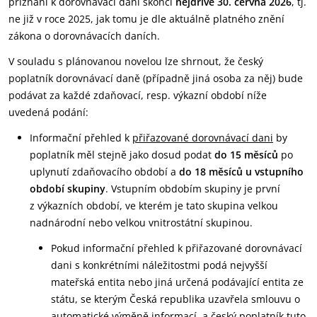
přiznání k dorovnávací dani skončí
nejdříve 30. června 2026
, tj.
ne již v roce 2025, jak tomu je dle aktuálně platného znění
zákona o dorovnávacích daních.
V souladu s plánovanou novelou lze shrnout, že český
poplatník dorovnávací daně (případně jiná osoba za něj) bude
podávat za každé zdaňovací, resp. výkazní období níže
uvedená podání:
Informační přehled k
přiřazované dorovnávací dani
by
poplatník měl stejně jako dosud podat
do 15 měsíců
po
uplynutí zdaňovacího období a
do 18 měsíců u vstupního
období skupiny
. Vstupním obdobím skupiny je první
z výkazních období, ve kterém je tato skupina velkou
nadnárodní nebo velkou vnitrostátní skupinou.
Pokud informační přehled k přiřazované dorovnávací
dani s konkrétními náležitostmi podá nejvyšší
mateřská entita nebo jiná určená podávající entita ze
státu, se kterým Česká republika uzavřela smlouvu o
automatické výměně informací, a český poplatník tuto