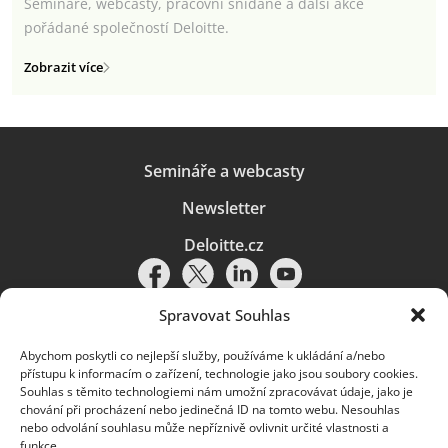
Semináře, webcasty, pracovní snídaně a další akce
pořádané společností Deloitte.
Zobrazit více
Semináře a webcasty
Newsletter
Deloitte.cz
Spravovat Souhlas
Abychom poskytli co nejlepší služby, používáme k ukládání a/nebo
Pravidla používání
|
Ochrana osobních údajů
|
Soubory cookies
|
přístupu k informacím o zařízení, technologie jako jsou soubory cookies.
Deloitte.cz
Souhlas s těmito technologiemi nám umožní zpracovávat údaje, jako je
chování při procházení nebo jedinečná ID na tomto webu. Nesouhlas
© 2026. Více informací najdete v
Pravidlech používání
.
nebo odvolání souhlasu může nepříznivě ovlivnit určité vlastnosti a
funkce.