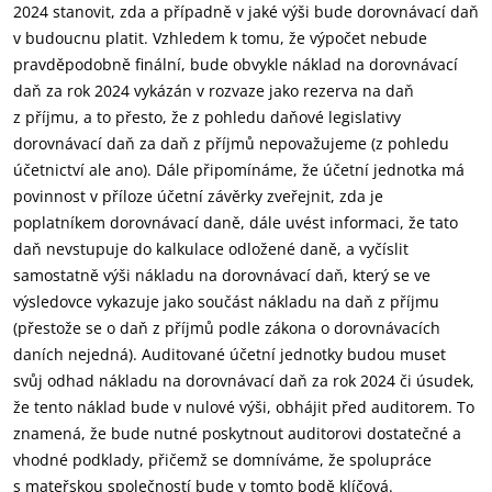
2024 stanovit, zda a případně v jaké výši bude dorovnávací daň
v budoucnu platit. Vzhledem k tomu, že výpočet nebude
pravděpodobně finální, bude obvykle náklad na dorovnávací
daň za rok 2024 vykázán v rozvaze jako rezerva na daň
z příjmu, a to přesto, že z pohledu daňové legislativy
dorovnávací daň za daň z příjmů nepovažujeme (z pohledu
účetnictví ale ano). Dále připomínáme, že účetní jednotka má
povinnost v příloze účetní závěrky zveřejnit, zda je
poplatníkem dorovnávací daně, dále uvést informaci, že tato
daň nevstupuje do kalkulace odložené daně, a vyčíslit
samostatně výši nákladu na dorovnávací daň, který se ve
výsledovce vykazuje jako součást nákladu na daň z příjmu
(přestože se o daň z příjmů podle zákona o dorovnávacích
daních nejedná). Auditované účetní jednotky budou muset
svůj odhad nákladu na dorovnávací daň za rok 2024 či úsudek,
že tento náklad bude v nulové výši, obhájit před auditorem. To
znamená, že bude nutné poskytnout auditorovi dostatečné a
vhodné podklady, přičemž se domníváme, že spolupráce
s mateřskou společností bude v tomto bodě klíčová.