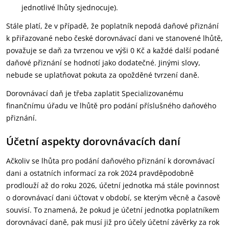
jednotlivé lhůty sjednocuje).
Stále platí, že v případě, že poplatník nepodá daňové přiznání
k přiřazované nebo české dorovnávací dani ve stanovené lhůtě,
považuje se daň za tvrzenou ve výši 0 Kč a každé další podané
daňové přiznání se hodnotí jako dodatečné. Jinými slovy,
nebude se uplatňovat pokuta za opožděné tvrzení daně.
Dorovnávací daň je třeba zaplatit Specializovanému
finančnímu úřadu ve lhůtě pro podání příslušného daňového
přiznání.
Účetní aspekty dorovnávacích daní
Ačkoliv se lhůta pro podání daňového přiznání k dorovnávací
dani a ostatních informací za rok 2024 pravděpodobně
prodlouží až do roku 2026, účetní jednotka má stále povinnost
o dorovnávací dani účtovat v období, se kterým věcně a časově
souvisí. To znamená, že pokud je účetní jednotka poplatníkem
dorovnávací daně, pak musí již pro účely účetní závěrky za rok