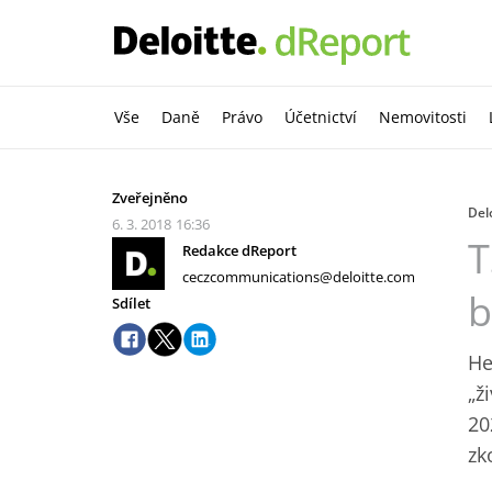
Vše
Daně
Právo
Účetnictví
Nemovitosti
Zveřejněno
Delo
6. 3. 2018
16:36
T
Redakce dReport
ceczcommunications@deloitte.com
b
Sdílet
He
„ž
20
zk