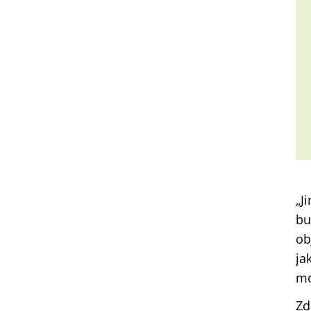
„J
bu
ob
ja
mo
Zd