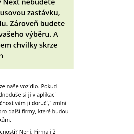
y Next nebudete
busovou zastávku,
du. Zároveň budete
 vašeho výběru. A
hem chvilky skrze
n
rze naše vozidlo. Pokud
noduše si ji v aplikaci
nost vám ji doručí,“ zmínil
pro další firmy, které budou
íkům.
nosti? Není. Firma již