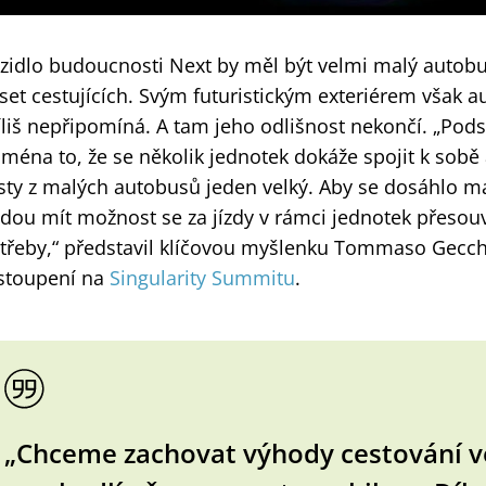
zidlo budoucnosti Next by měl být velmi malý autobu
set cestujících. Svým futuristickým exteriérem však a
íliš nepřipomíná. A tam jeho odlišnost nekončí. „Pod
jména to, že se několik jednotek dokáže spojit k sobě a
sty z malých autobusů jeden velký. Aby se dosáhlo max
dou mít možnost se za jízdy v rámci jednotek přesouv
třeby,“ představil klíčovou myšlenku Tommaso Gecch
stoupení na
Singularity Summitu
.
„Chceme zachovat výhody cestování 