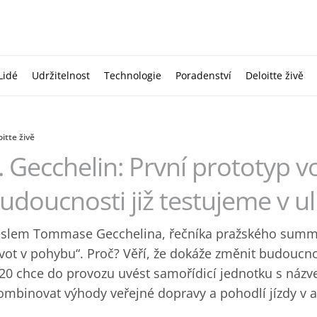
Lidé
Udržitelnost
Technologie
Poradenství
Deloitte živě
itte živě
. Gecchelin: První prototyp v
udoucnosti již testujeme v ul
slem Tommase Gecchelina, řečníka pražského summitu
ivot v pohybu“. Proč? Věří, že dokáže změnit budoucn
20 chce do provozu uvést samořídicí jednotku s názv
ombinovat výhody veřejné dopravy a pohodlí jízdy v 