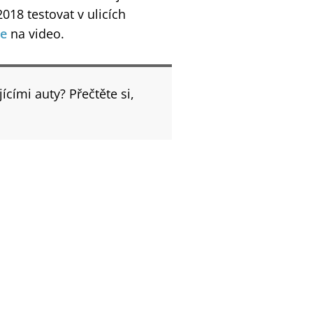
2018 testovat v ulicích
se
na video.
cími auty? Přečtěte si,