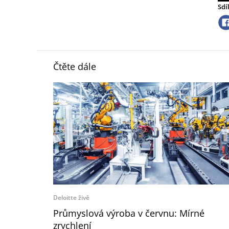
Sdí
Čtěte dále
Deloitte živě
Průmyslová výroba v červnu: Mírné
zrychlení