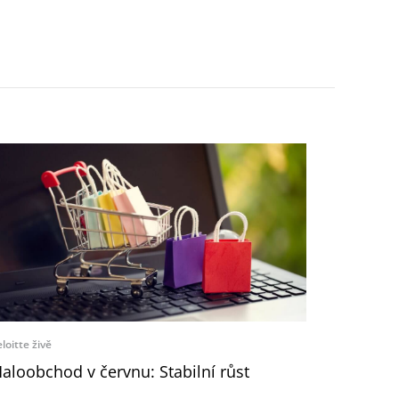
loitte živě
aloobchod v červnu: Stabilní růst