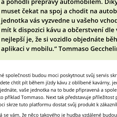
a pohodlí přepravy automobilem. Dík
muset čekat na spoj a chodit na auto
jednotka vás vyzvedne u vašeho vcho
mít k dispozici kávu a občerstvení dle
nejlepší je, že si vozidlo objednáte bě
aplikaci v mobilu.“ Tommaso Geccheli
iné společnosti budou moci poskytnout svůj servis sk
dete chtít pít během jízdy kávu z oblíbené kavárny, jed
jednáte, vaše jednotka na to bude připravená a společ
ko příklad Tommaso. Next tak představuje příležitost 
ci skrze tuto platformu dostat svůj produkt k zákazn
á se vám, že něco takového je hudba vzdálené budouc