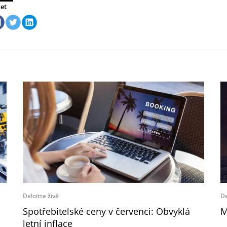
let
Deloitte živě
De
Spotřebitelské ceny v červenci: Obvyklá
M
letní inflace