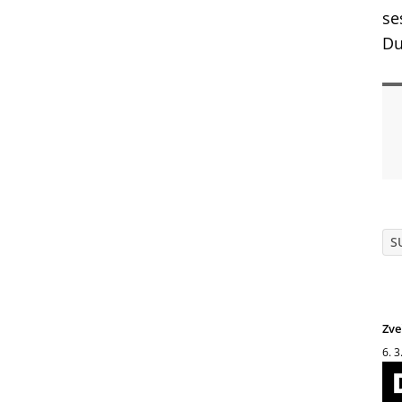
se
Du
S
Zve
6. 3