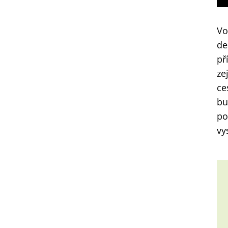
Vo
de
př
ze
ce
bu
po
vy