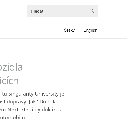
Česky
|
English
ozidla
icích
 Singularity University je
ost dopravy. Jak? Do roku
em Next, která by dokázala
automobilu.