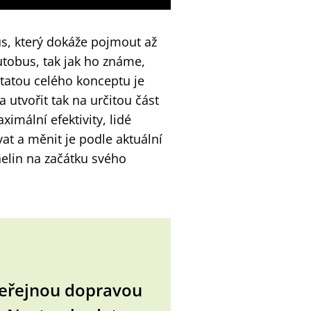
s, který dokáže pojmout až
utobus, tak jak ho známe,
statou celého konceptu je
 utvořit tak na určitou část
imální efektivity, lidé
at a měnit je podle aktuální
elin na začátku svého
veřejnou dopravou