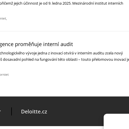
přičemž jejich účinnost je od 9. ledna 2025. Mezinárodní institut interních
niet
igence proměňuje interní audit
hnologického vývoje jedna z inovací otvírá v interním auditu zcela nový
náš dosavadní pohled na fungování této oblasti – touto přelomovou inovací j
orniet
r
Deloitte.cz