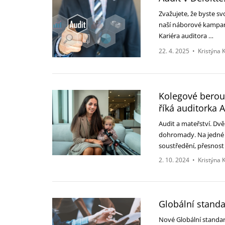
Zvažujete, že byste svo
naší náborové kampaně
Kariéra auditora …
22. 4. 2025
•
Kristýna 
Kolegové berou
říká auditorka 
Audit a mateřství. Dvě
dohromady. Na jedné s
soustředění, přesnost
2. 10. 2024
•
Kristýna 
Globální standa
Nové Globální standar