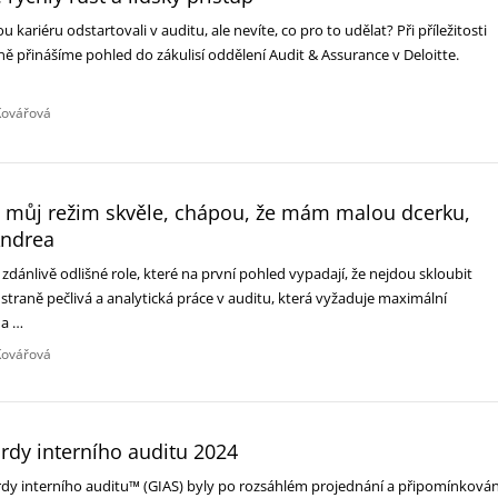
u kariéru odstartovali v auditu, ale nevíte, co pro to udělat? Při příležitosti
 přinášíme pohled do zákulisí oddělení Audit & Assurance v Deloitte.
Kovářová
 můj režim skvěle, chápou, že mám malou dcerku,
Andrea
 zdánlivě odlišné role, které na první pohled vypadají, že nejdou skloubit
traně pečlivá a analytická práce v auditu, která vyžaduje maximální
 a …
Kovářová
rdy interního auditu 2024
dy interního auditu™ (GIAS) byly po rozsáhlém projednání a připomínkován