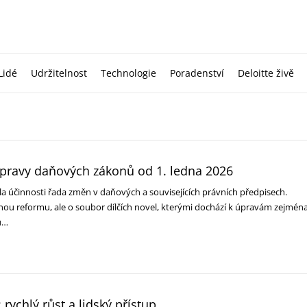
Lidé
Udržitelnost
Technologie
Poradenství
Deloitte živě
pravy daňových zákonů od 1. ledna 2026
la účinnosti řada změn v daňových a souvisejících právních předpisech.
ou reformu, ale o soubor dílčích novel, kterými dochází k úpravám zejmén
mů…
: rychlý růst a lidský přístup