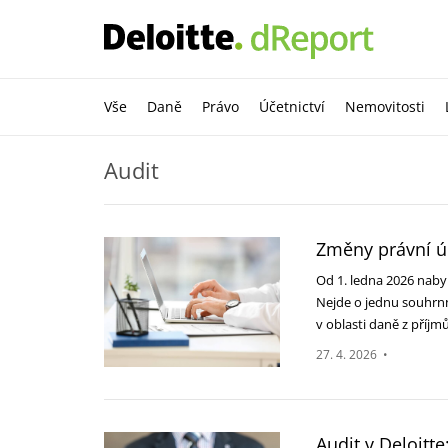
Vše
Daně
Právo
Účetnictví
Nemovitosti
Audit
Změny právní ú
Od 1. ledna 2026 naby
Nejde o jednu souhrnn
v oblasti daně z příj
27. 4. 2026
•
Audit v Deloitte