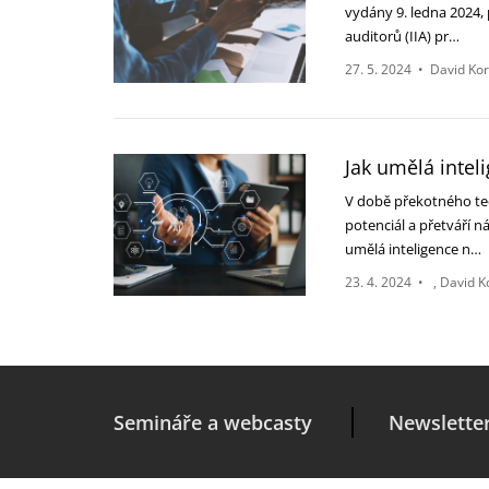
vydány 9. ledna 2024, 
auditorů (IIA) pr…
27. 5. 2024
•
David Kor
Jak umělá intel
V době překotného tec
potenciál a přetváří 
umělá inteligence n…
23. 4. 2024
•
David K
Semináře a webcasty
Newslette