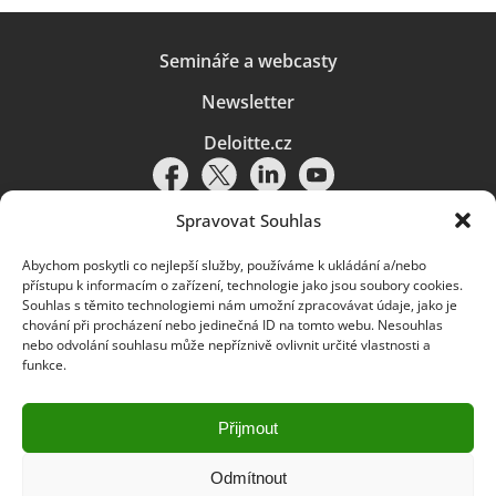
Semináře a webcasty
Newsletter
Deloitte.cz
Spravovat Souhlas
Abychom poskytli co nejlepší služby, používáme k ukládání a/nebo
Pravidla používání
|
Ochrana osobních údajů
|
Soubory cookies
|
přístupu k informacím o zařízení, technologie jako jsou soubory cookies.
Deloitte.cz
Souhlas s těmito technologiemi nám umožní zpracovávat údaje, jako je
chování při procházení nebo jedinečná ID na tomto webu. Nesouhlas
© 2026. Více informací najdete v
Pravidlech používání
.
nebo odvolání souhlasu může nepříznivě ovlivnit určité vlastnosti a
funkce.
Deloitte označuje jednu či více společností globální sítě členských
společností Deloitte Touche Tohmatsu Limited („DTTL“) a jejich dceřiné
a přidružené subjekty (souhrnně „organizace Deloitte“). Společnost DTTL
(rovněž označovaná jako „Deloitte Global“) a každá z jejích členských
Přijmout
společností a jejich přidružených subjektů je samostatným a nezávislým
právním subjektem, který není oprávněn zavazovat nebo přijímat závazky
za jinou z těchto členských společností a jejich přidružených subjektů ve
Odmítnout
vztahu k třetím stranám. Společnost DTTL a každá členská společnost