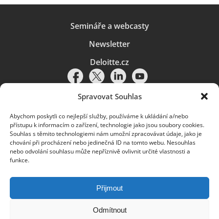
Semináře a webcasty
Newsletter
Deloitte.cz
Spravovat Souhlas
Abychom poskytli co nejlepší služby, používáme k ukládání a/nebo
Pravidla používání
|
Ochrana osobních údajů
|
Soubory cookies
|
přístupu k informacím o zařízení, technologie jako jsou soubory cookies.
Deloitte.cz
Souhlas s těmito technologiemi nám umožní zpracovávat údaje, jako je
chování při procházení nebo jedinečná ID na tomto webu. Nesouhlas
© 2026. Více informací najdete v
Pravidlech používání
.
nebo odvolání souhlasu může nepříznivě ovlivnit určité vlastnosti a
funkce.
Deloitte označuje jednu či více společností globální sítě členských
společností Deloitte Touche Tohmatsu Limited („DTTL“) a jejich dceřiné
a přidružené subjekty (souhrnně „organizace Deloitte“). Společnost DTTL
(rovněž označovaná jako „Deloitte Global“) a každá z jejích členských
Přijmout
společností a jejich přidružených subjektů je samostatným a nezávislým
právním subjektem, který není oprávněn zavazovat nebo přijímat závazky
za jinou z těchto členských společností a jejich přidružených subjektů ve
Odmítnout
vztahu k třetím stranám. Společnost DTTL a každá členská společnost