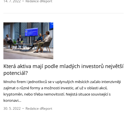
14. 7. 2022
•
Redakce dReport
Která aktiva mají podle mladých investorů největší
potenciál?
Mnoho firem i jednotlivců se v uplynulých měsících začalo intenzivněji
zajímat o různé formy a možnosti investic, ať už v oblasti akcií,
kryptoměn, nebo třeba nemovitostí. Nejistá situace související s
koronavi…
30. 5. 2022
•
Redakce dReport