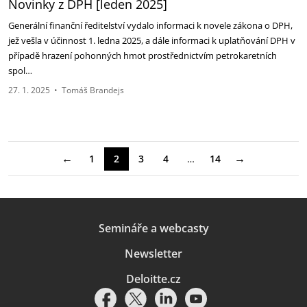
Novinky z DPH [leden 2025]
Generální finanční ředitelství vydalo informaci k novele zákona o DPH,
jež vešla v účinnost 1. ledna 2025, a dále informaci k uplatňování DPH v
případě hrazení pohonných hmot prostřednictvím petrokaretních
spol…
27. 1. 2025
•
Tomáš Brandejs
←
→
1
2
3
4
…
14
Semináře a webcasty
Newsletter
Deloitte.cz