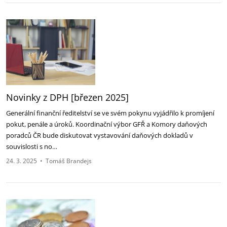
Novinky z DPH [březen 2025]‎
Generální finanční ředitelství se ve svém pokynu vyjádřilo k promíjení
pokut, penále a úroků. ‎Koordinační výbor GFŘ a Komory daňových
poradců ČR bude diskutovat vystavování daňových ‎dokladů v
souvislosti s no…
24. 3. 2025
•
Tomáš Brandejs