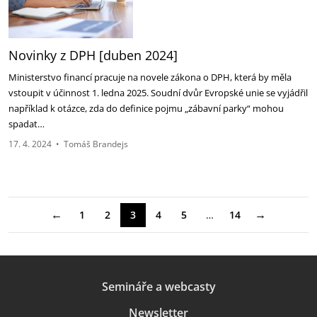
Novinky z DPH [duben 2024]
Ministerstvo financí pracuje na novele zákona o DPH, která by měla
vstoupit v účinnost 1. ledna 2025. Soudní dvůr Evropské unie se vyjádřil
například k otázce, zda do definice pojmu „zábavní parky“ mohou
spadat…
17. 4. 2024
•
Tomáš Brandejs
←
→
1
2
3
4
5
…
14
Semináře a webcasty
Newsletter