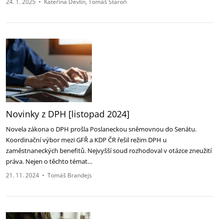
24. 1. 2025
•
Kateřina Devlin
Tomáš Staroň
Novinky z DPH [listopad 2024]
Novela zákona o DPH prošla Poslaneckou sněmovnou do Senátu.
Koordinační výbor mezi GFŘ a KDP ČR řešil režim DPH u
zaměstnaneckých benefitů. Nejvyšší soud rozhodoval v otázce zneužití
práva. Nejen o těchto témat…
21. 11. 2024
•
Tomáš Brandejs