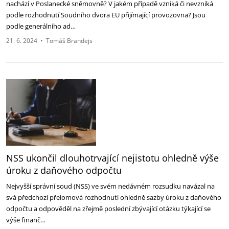
nachází v Poslanecké sněmovně? V jakém případě vzniká či nevzniká
podle rozhodnutí Soudního dvora EU přijímající provozovna? Jsou
podle generálního ad…
21. 6. 2024
•
Tomáš Brandejs
NSS ukončil dlouhotrvající nejistotu ohledně výše
úroku z daňového odpočtu
Nejvyšší správní soud (NSS) ve svém nedávném rozsudku navázal na
svá předchozí přelomová rozhodnutí ohledně sazby úroku z daňového
odpočtu a odpověděl na zřejmě poslední zbývající otázku týkající se
výše finanč…