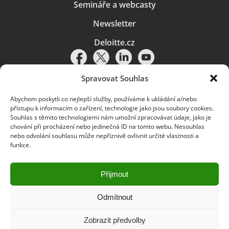
Semináře a webcasty
Newsletter
Deloitte.cz
Spravovat Souhlas
Abychom poskytli co nejlepší služby, používáme k ukládání a/nebo
Pravidla používání
|
Ochrana osobních údajů
|
Soubory cookies
|
přístupu k informacím o zařízení, technologie jako jsou soubory cookies.
Deloitte.cz
Souhlas s těmito technologiemi nám umožní zpracovávat údaje, jako je
chování při procházení nebo jedinečná ID na tomto webu. Nesouhlas
© 2026. Více informací najdete v
Pravidlech používání
.
nebo odvolání souhlasu může nepříznivě ovlivnit určité vlastnosti a
funkce.
Deloitte označuje jednu či více společností globální sítě členských
společností Deloitte Touche Tohmatsu Limited („DTTL“) a jejich dceřiné
a přidružené subjekty (souhrnně „organizace Deloitte“). Společnost DTTL
(rovněž označovaná jako „Deloitte Global“) a každá z jejích členských
Přijmout
společností a jejich přidružených subjektů je samostatným a nezávislým
právním subjektem, který není oprávněn zavazovat nebo přijímat závazky
za jinou z těchto členských společností a jejich přidružených subjektů ve
Odmítnout
vztahu k třetím stranám. Společnost DTTL a každá členská společnost
a přidružený subjekt nese odpovědnost pouze za své vlastní jednání či
Zobrazit předvolby
pochybení, nikoli za jednání či pochybení jiných členských společností či
přidružených subjektů. Společnost DTTL služby klientům neposkytuje. Více