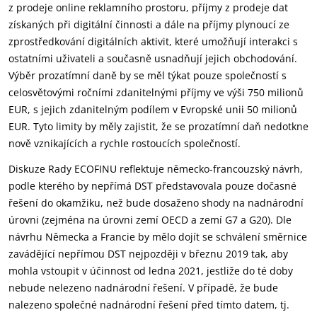
z prodeje online reklamního prostoru, příjmy z prodeje dat
získaných při digitální činnosti a dále na příjmy plynoucí ze
zprostředkování digitálních aktivit, které umožňují interakci s
ostatními uživateli a současně usnadňují jejich obchodování.
Výběr prozatímní daně by se měl týkat pouze společností s
celosvětovými ročními zdanitelnými příjmy ve výši 750 milionů
EUR, s jejich zdanitelným podílem v Evropské unii 50 milionů
EUR. Tyto limity by měly zajistit, že se prozatímní daň nedotkne
nově vznikajících a rychle rostoucích společností.
Diskuze Rady ECOFINU reflektuje německo-francouzský návrh,
podle kterého by nepřímá DST představovala pouze dočasné
řešení do okamžiku, než bude dosaženo shody na nadnárodní
úrovni (zejména na úrovni zemí OECD a zemí G7 a G20). Dle
návrhu Německa a Francie by mělo dojít se schválení směrnice
zavádějící nepřímou DST nejpozději v březnu 2019 tak, aby
mohla vstoupit v účinnost od ledna 2021, jestliže do té doby
nebude nelezeno nadnárodní řešení. V případě, že bude
nalezeno společné nadnárodní řešení před tímto datem, tj.