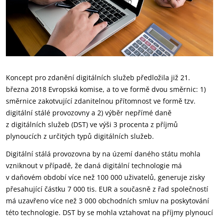
Koncept pro zdanění digitálních služeb předložila již 21.
března 2018 Evropská komise, a to ve formě dvou směrnic: 1)
směrnice zakotvující zdanitelnou přítomnost ve formě tzv.
digitální stálé provozovny a 2) výběr nepřímé daně
z digitálních služeb (DST) ve výši 3 procenta z příjmů
plynoucích z určitých typů digitálních služeb.
Digitální stálá provozovna by na území daného státu mohla
vzniknout v případě, že daná digitální technologie má
v daňovém období více než 100 000 uživatelů, generuje zisky
přesahující částku 7 000 tis. EUR a současně z řad společností
má uzavřeno více než 3 000 obchodních smluv na poskytování
této technologie. DST by se mohla vztahovat na příjmy plynoucí