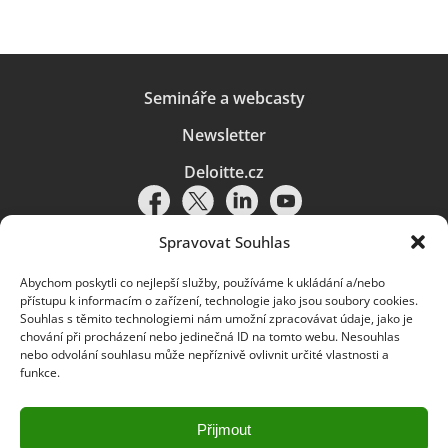
Semináře a webcasty
Newsletter
Deloitte.cz
Spravovat Souhlas
Abychom poskytli co nejlepší služby, používáme k ukládání a/nebo
Pravidla používání
|
Ochrana osobních údajů
|
Soubory cookies
|
přístupu k informacím o zařízení, technologie jako jsou soubory cookies.
Deloitte.cz
Souhlas s těmito technologiemi nám umožní zpracovávat údaje, jako je
chování při procházení nebo jedinečná ID na tomto webu. Nesouhlas
© 2026. Více informací najdete v
Pravidlech používání
.
nebo odvolání souhlasu může nepříznivě ovlivnit určité vlastnosti a
funkce.
Deloitte označuje jednu či více společností globální sítě členských
společností Deloitte Touche Tohmatsu Limited („DTTL“) a jejich dceřiné
a přidružené subjekty (souhrnně „organizace Deloitte“). Společnost DTTL
(rovněž označovaná jako „Deloitte Global“) a každá z jejích členských
Přijmout
společností a jejich přidružených subjektů je samostatným a nezávislým