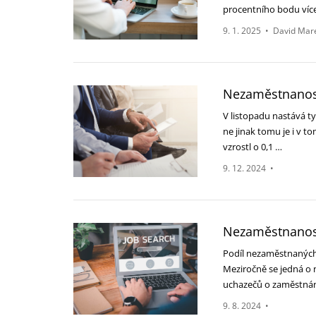
procentního bodu ví
9. 1. 2025
•
David Mar
Nezaměstnanost 
V listopadu nastává ty
ne jinak tomu je i v 
vzrostl o 0,1 …
9. 12. 2024
•
Nezaměstnanost 
Podíl nezaměstnaných 
Meziročně se jedná o 
uchazečů o zaměstnán
9. 8. 2024
•