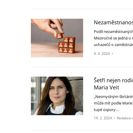
Nezaměstnanost
Podíl nezaměstnaných 
Meziročně se jedná o 
uchazečů o zaměstnání
9. 4. 2024
•
Šetří nejen rodi
Maria Veit
„Nesmyslným škrtáním l
může mít podle Marie m
tupé úspory.…
19. 2. 2024
•
Redakce 