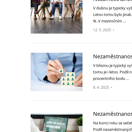
V dubnu je typicky vyš
‎Letos tomu bylo jina
‎‎%. V meziročním …
12. 5. 2025
•
Nezaměstnanost
V březnu je typický vy
‎tomu je i letos. Podí
‎procentního bodu …
8. 4. 2025
•
Nezaměstnanost 
Na konci roku se sečet
Podíl nezaměstnaných 