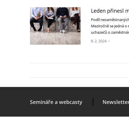
Leden přinesl m
Podíl nezaměstnaných 
Meziročně se jedná o 
uchazečů o zaměstnán
8. 2. 2024
•
Semináře a webcasty
Newslette