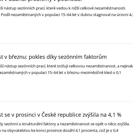
ší nástup sezónních prací, které vedou k nižší celkové nezaměstnanosti.
k. Podíl nezaměstnaných v populaci 15–64 let v dubnu stagnoval na úrovni 4,
 v březnu: pokles díky sezónním faktorům
šší nástup sezónních prací, které snižují celkovou nezaměstnanost, a nejinak
l nezaměstnaných v populaci 15–64 let v březnu meziměsíčně klesl o 0,1
se v prosinci v České republice zvýšila na 4,1 %
ly sezónní a strukturální faktory a nezaměstnanost se opět o něco zvýšila.
na obyvatelstvu ke konci prosince dosáhl 4,1 procenta, což je o 0,4