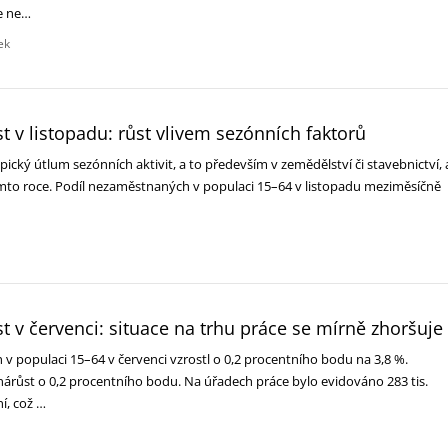
ce ne…
ek
v listopadu: růst vlivem sezónních faktorů
pický útlum sezónních aktivit, a to především v zemědělství či stavebnictví, 
tomto roce. Podíl nezaměstnaných v populaci 15–64 v listopadu meziměsíčně
v červenci: situace na trhu práce se mírně zhoršuje
v populaci 15–64 v červenci vzrostl o 0,2 procentního bodu na 3,8 %.
nárůst o 0,2 procentního bodu. Na úřadech práce bylo evidováno 283 tis.
í, což …