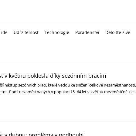
Lidé
Udržitelnost
Technologie
Poradenství
Deloitte živě
 v květnu poklesla díky sezónním pracím
šší nástup sezónních prací, které vedou ke snížení celkové nezaměstnanosti,
 letos. Podíl nezaměstnaných v populaci 15–64 let v květnu meziměsíčně kles
t v dubnu: problémy v podhoubí