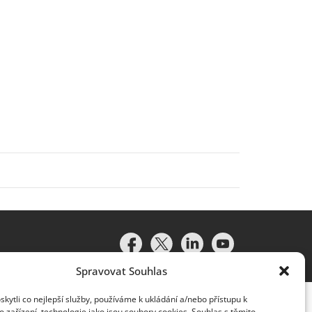
Spravovat Souhlas
ytli co nejlepší služby, používáme k ukládání a/nebo přístupu k
 zařízení, technologie jako jsou soubory cookies. Souhlas s těmito