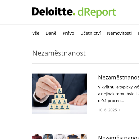
Vše
Daně
Právo
Účetnictví
Nemovitosti
Nezaměstnanost
Nezaměstnanost
V květnu je typicky vy
a ‎nejinak tomu bylo i
o 0,1 ‎procen…
10. 6. 2025
•
Nezaměstnanos