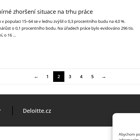
írné zhoršení situace na trhu práce
v populaci 15–64 se v lednu zvýšil o 0,3 procentního budu na 4,0 %.
nárůst o 0,1 procentního bodu. Na úřadech práce bylo evidováno 296 tis.
í, o 16 …
←
→
1
2
3
4
5
r
Deloitte.cz
Abychom posk
informacím o