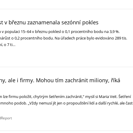
 v březnu zaznamenala sezónní pokles
v populaci 15–64 v březnu poklesl o 0,1 procentního bodu na 3,9 %.
nárůst o 0,2 procentního bodu. Na úřadech práce bylo evidováno 289 tis.
, o 7 ti…
ny, ale i firmy. Mohou tím zachránit miliony, říká
ze firmu položit, chytrým šetřením zachránit,“ myslí si Maria Veit. Šetření
noho podob. „Vždy nemusí jít jen o propouštění lidí a další rychlé, ale čas
dReport