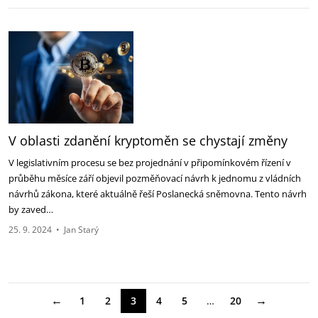
V oblasti zdanění kryptoměn se chystají změny
V legislativním procesu se bez projednání v připomínkovém řízení v
průběhu měsíce září objevil pozměňovací návrh k jednomu z vládních
návrhů zákona, které aktuálně řeší Poslanecká sněmovna. Tento návrh
by zaved…
25. 9. 2024
•
Jan Starý
←
→
1
2
3
4
5
…
20