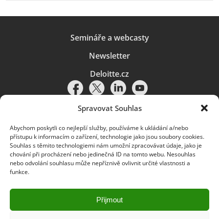
Semináře a webcasty
Newsletter
Deloitte.cz
Spravovat Souhlas
Abychom poskytli co nejlepší služby, používáme k ukládání a/nebo
Pravidla používání
|
Ochrana osobních údajů
|
Soubory cookies
|
přístupu k informacím o zařízení, technologie jako jsou soubory cookies.
Deloitte.cz
Souhlas s těmito technologiemi nám umožní zpracovávat údaje, jako je
chování při procházení nebo jedinečná ID na tomto webu. Nesouhlas
© 2026. Více informací najdete v
Pravidlech používání
.
nebo odvolání souhlasu může nepříznivě ovlivnit určité vlastnosti a
funkce.
Deloitte označuje jednu či více společností globální sítě členských
společností Deloitte Touche Tohmatsu Limited („DTTL“) a jejich dceřiné
a přidružené subjekty (souhrnně „organizace Deloitte“). Společnost DTTL
(rovněž označovaná jako „Deloitte Global“) a každá z jejích členských
Přijmout
společností a jejich přidružených subjektů je samostatným a nezávislým
právním subjektem, který není oprávněn zavazovat nebo přijímat závazky