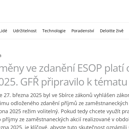
Lidé
Udržitelnost
Technologie
Poradenství
Deloitte živě
ě
měny ve zdanění ESOP platí 
025‎. GFŘ připravilo k tématu
 27. března 2025 byl ve Sbírce zákonů vyhlášen záko
žimu odloženého zdanění příjmů ze zaměstnaneckých a
na 2025 režim volitelný. Pokud tedy chcete využít p
 příjmy ze zaměstnaneckých akcií realizované v obdob
zna 2025, je klíčové, abyste tuto skutečnost oznámili