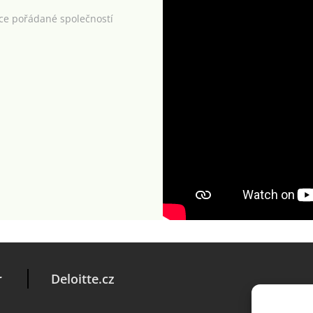
kce pořádané společností
r
Deloitte.cz