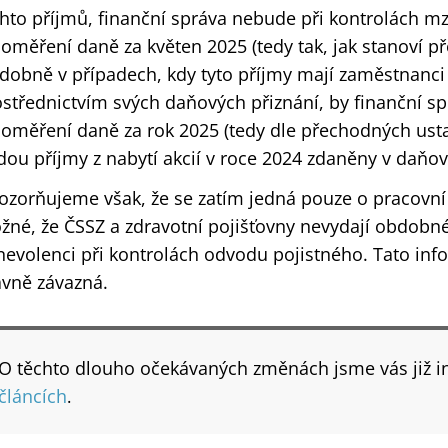
hto příjmů, finanční správa nebude při kontrolách m
oměření daně za květen 2025 (tedy tak, jak stanoví p
dobně v případech, kdy tyto příjmy mají zaměstnanci
střednictvím svých daňových přiznání, by finanční s
doměření daně za rok 2025 (tedy dle přechodných ust
ou příjmy z nabytí akcií v roce 2024 zdaněny v daňov
zorňujeme však, že se zatím jedná pouze o pracovní 
né, že ČSSZ a zdravotní pojišťovny nevydají obdobné
nevolenci při kontrolách odvodu pojistného. Tato inf
ávně závazná.
O těchto dlouho očekávaných změnách jsme vás již i
článcích
.