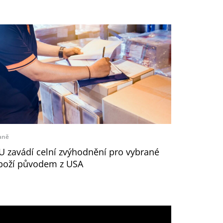
aně
U zavádí celní zvýhodnění pro vybrané
boží původem z USA