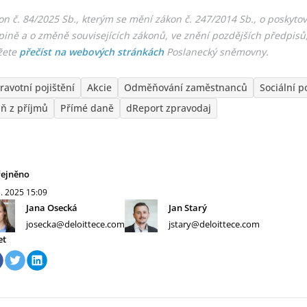
on č. 84/2025 Sb., kterým se mění zákon č. 247/2014 Sb., o poskytov
upině a o změně souvisejících zákonů, ve znění pozdějších předpisů, 
žete
přečíst na webových stránkách
Poslanecký sněmovny.
ravotní pojištění
Akcie
Odměňování zaměstnanců
Sociální p
ň z příjmů
Přímé daně
dReport zpravodaj
řejněno
3. 2025
15:09
Jana Osecká
Jan Starý
josecka@deloittece.com
jstary@deloittece.com
et