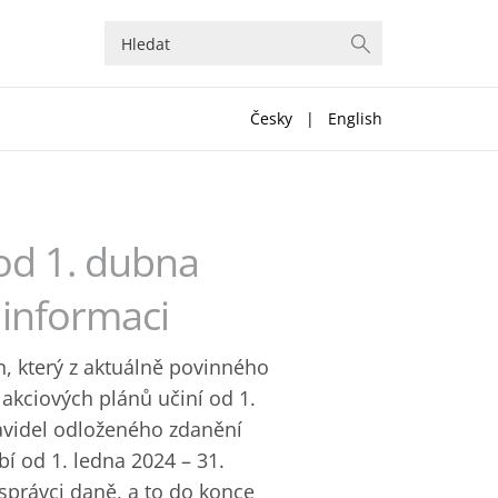
Česky
|
English
od 1. dubna
 informaci
n, který z aktuálně povinného
kciových plánů učiní od 1.
ravidel odloženého zdanění
í od 1. ledna 2024 – 31.
 správci daně, a to do konce