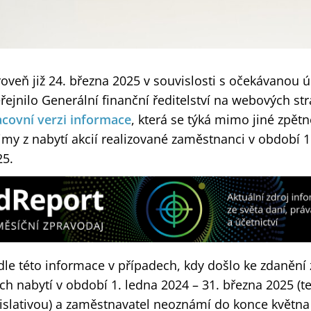
oveň již 24. března 2025 v souvislosti s očekávanou ú
řejnilo Generální finanční ředitelství na webových st
acovní verzi informace
, která se týká mimo jiné zpě
jmy z nabytí akcií realizované zaměstnanci v období 1
25.
le této informace v případech, kdy došlo ke zdanění 
ich nabytí v období 1. ledna 2024 – 31. března 2025 (
gislativou) a zaměstnavatel neoznámí do konce května