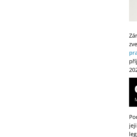
Zár
zve
pr
pří
20
Pod
jej
le