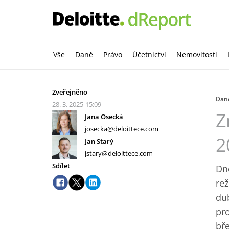
Vše
Daně
Právo
Účetnictví
Nemovitosti
Zveřejněno
Dan
28. 3. 2025
15:09
Z
Jana Osecká
josecka@deloittece.com
2
Jan Starý
jstary@deloittece.com
Sdílet
Dne
re
dub
pro
bře