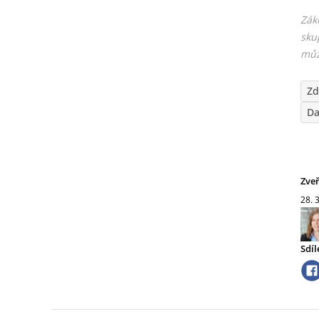
Zák
‎sk
mů
Zd
Da
Zve
28. 
Sdíl