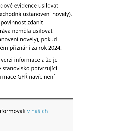
zdové evidence usilovat
řechodná ustanovení novely).
 povinnost zdanit
práva neměla usilovat
anovení novely), pokud
ém přiznání za rok 2024.
verzi informace a že je
 stanovisko potvrzující
ormace GFŘ navíc není
nformovali
v našich