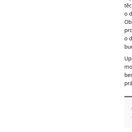
těc
o d
Ob
pro
o 
bud
Upo
mož
be
pr