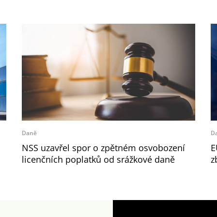
Daně
D
NSS uzavřel spor o zpětném osvobození
E
licenčních poplatků od srážkové daně
z