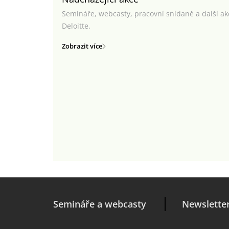
Semináře, webcasty, pracovní snídaně a další a
Deloitte.
Zobrazit více
Semináře a webcasty
Newslette