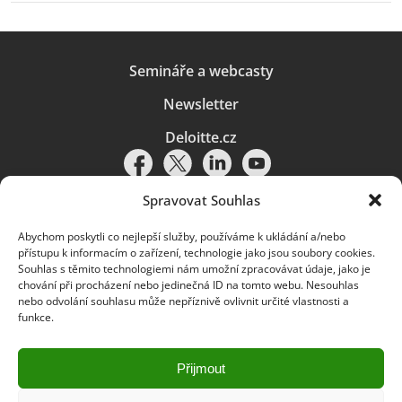
Semináře a webcasty
Newsletter
Deloitte.cz
Spravovat Souhlas
Abychom poskytli co nejlepší služby, používáme k ukládání a/nebo
Pravidla používání
|
Ochrana osobních údajů
|
Soubory cookies
|
přístupu k informacím o zařízení, technologie jako jsou soubory cookies.
Deloitte.cz
Souhlas s těmito technologiemi nám umožní zpracovávat údaje, jako je
chování při procházení nebo jedinečná ID na tomto webu. Nesouhlas
© 2026. Více informací najdete v
Pravidlech používání
.
nebo odvolání souhlasu může nepříznivě ovlivnit určité vlastnosti a
funkce.
Deloitte označuje jednu či více společností globální sítě členských
společností Deloitte Touche Tohmatsu Limited („DTTL“) a jejich dceřiné
a přidružené subjekty (souhrnně „organizace Deloitte“). Společnost DTTL
(rovněž označovaná jako „Deloitte Global“) a každá z jejích členských
Přijmout
společností a jejich přidružených subjektů je samostatným a nezávislým
právním subjektem, který není oprávněn zavazovat nebo přijímat závazky