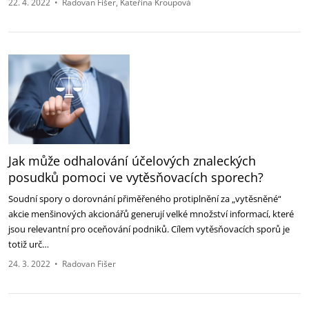
22. 4. 2022
•
Radovan Fišer
Kateřina Kroupová
Jak může odhalování účelových znaleckých
posudků pomoci ve vytěsňovacích sporech?
Soudní spory o dorovnání přiměřeného protiplnění za „vytěsněné“
akcie menšinových akcionářů generují velké množství informací, které
jsou relevantní pro oceňování podniků. Cílem vytěsňovacích sporů je
totiž urč…
24. 3. 2022
•
Radovan Fišer