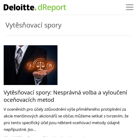
Vytěsňovací spory
Vytěsňovací spory: Nesprávná volba a vyloučení
oceňovacích metod
V oceněních pro účely zdůvodnění výše přiměřeného protiplnění za
akcie menšinových akcionářů se občas můžeme setkat s tvrzením, že
pro tento specifický účel jsou některé oceňovací metody údajně
nepřípustné. Jso…