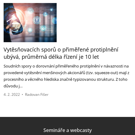
Vytěsňovacích sporů o přiměřené protiplnění
ubývá, průměrná délka řízení je 10 let
Soudních spory o dorovnání přiměřeného protiplnění v návaznosti na
provedené vytěsnění menšinových akcionářů (tzv. squeeze-out) mají z
procesního a věcného hlediska značně typizovanou strukturu. Z toho
důvodu j…
4. 2. 2022
•
Radovan Fišer
Semináře a webcasty