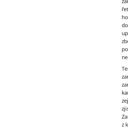
za
ře
ho
do
up
zb
po
ne
Te
za
za
ka
ze
zj
Za
z 