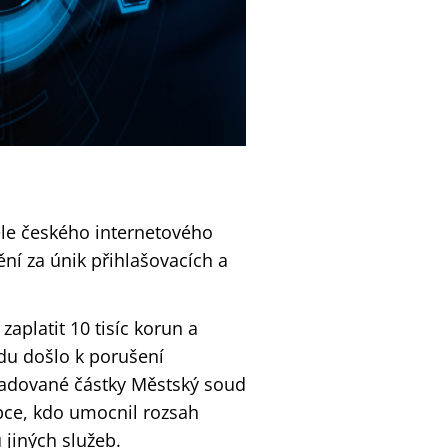
ele českého internetového
í za únik přihlašovacích a
aplatit 10 tisíc korun a
du došlo k porušení
žadované částky Městský soud
obce, kdo umocnil rozsah
 jiných služeb.