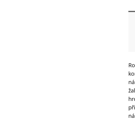
Ro
ko
ná
ža
hr
př
ná