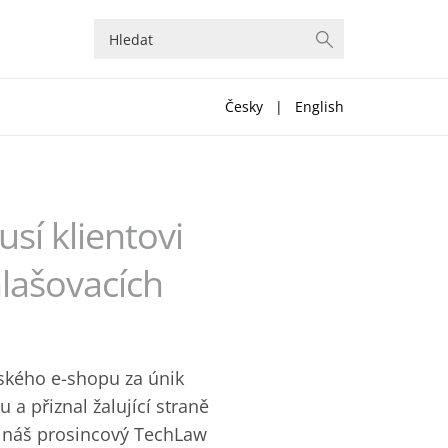
Česky
|
English
sí klientovi
hlašovacích
eského e-shopu za únik
 a přiznal žalující straně
i náš prosincový TechLaw