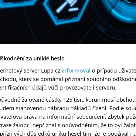
škodnění za uniklé heslo
ternetový server Lupa.cz
informoval
o případu uživat
chodu, který se domáhal přiznání soudního odškodněn
entifikačních údajů vůči provozovateli serveru.
původně žalované částky 125 tisíc korun musí obchod z
udem stanovenou náhradu nákladů řízení. Podle sou
ivatelova práva na informační sebeurčení. Zbytek po
Praze žalobci nepřiznal s odůvodněním, že to byl žal
příznivých důsledků úniku hesel tím, že je používal i u