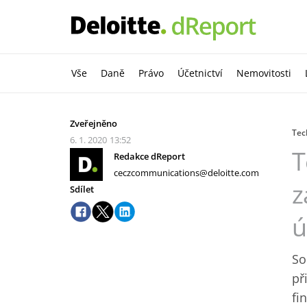
Vše
Daně
Právo
Účetnictví
Nemovitosti
Zveřejněno
Tec
6. 1. 2020
13:52
T
Redakce dReport
ceczcommunications@deloitte.com
z
Sdílet
ú
So
př
fi