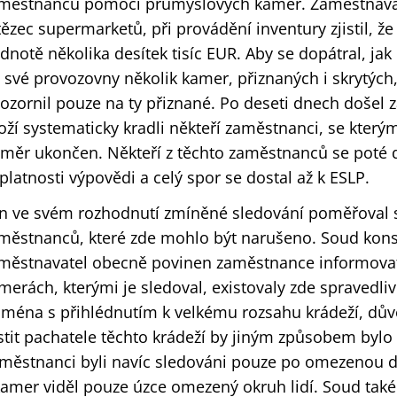
městnanců pomocí průmyslových kamer. Zaměstnavat
tězec supermarketů, při provádění inventury zjistil, že
dnotě několika desítek tisíc EUR. Aby se dopátral, jak
 své provozovny několik kamer, přiznaných i skrytýc
ozornil pouze na ty přiznané. Po deseti dnech došel z
oží systematicky kradli někteří zaměstnanci, se který
měr ukončen. Někteří z těchto zaměstnanců se poté 
platnosti výpovědi a celý spor se dostal až k ESLP.
n ve svém rozhodnutí zmíněné sledování poměřoval
městnanců, které zde mohlo být narušeno. Soud konsta
městnavatel obecně povinen zaměstnance informovat
merách, kterými je sledoval, existovaly zde spravedliv
jména s přihlédnutím k velkému rozsahu krádeží, důvo
istit pachatele těchto krádeží by jiným způsobem byl
městnanci byli navíc sledováni pouze po omezenou d
kamer viděl pouze úzce omezený okruh lidí. Soud tak