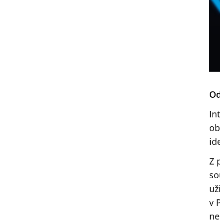
Od
In
ob
id
Z 
so
už
v 
ne