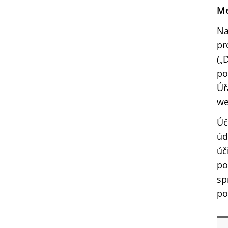
Me
Na
pr
(„
po
Úř
we
Úč
úd
úč
po
sp
po