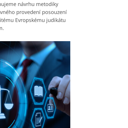
věnujeme návrhu metodiky
ávného provedení posouzení
žitému Evropskému judikátu
m.