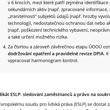
v 6 krocích, mezi které patří zejména identifikace
sekundárních aktiv (např. zpracované informace, n
„zranitelnosti“ subjektů údajů (např. hrozby vyvol
technologií, nedostatečnou ochranou dat nebo akt
(např. poškození technického vybavení, neoprávn
a také určení možného rizika.
Za čtvrtou a zároveň závěrečnou etapu ÚOOÚ oz
dodržování opatření a pravidelné revize DPIA
. 
vypracovat harmonogram kontrol.
dikát ESLP: sledování zaměstnanců a právo na souk
Evropskému soudu pro lidská práva (ESLP) se dostal z