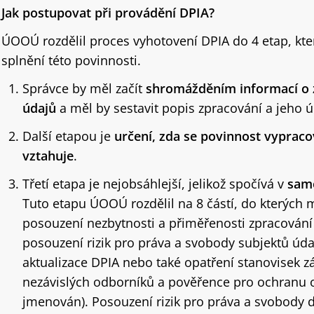
Jak postupovat při provádění DPIA?
ÚOOÚ rozdělil proces vyhotovení DPIA do 4 etap, kte
splnění této povinnosti.
Správce by měl začít
shromážděním informací o 
údajů
a měl by sestavit popis zpracování a jeho ú
Další etapou je
určení, zda se povinnost vyprac
vztahuje
.
Třetí etapa je nejobsáhlejší, jelikož spočívá v
sam
Tuto etapu ÚOOÚ rozdělil na 8 částí, do kterých
posouzení nezbytnosti a přiměřenosti zpracování 
posouzení rizik pro práva a svobody subjektů úda
aktualizace DPIA nebo také opatření stanovisek z
nezávislých odborníků a pověřence pro ochranu 
jmenován). Posouzení rizik pro práva a svobody