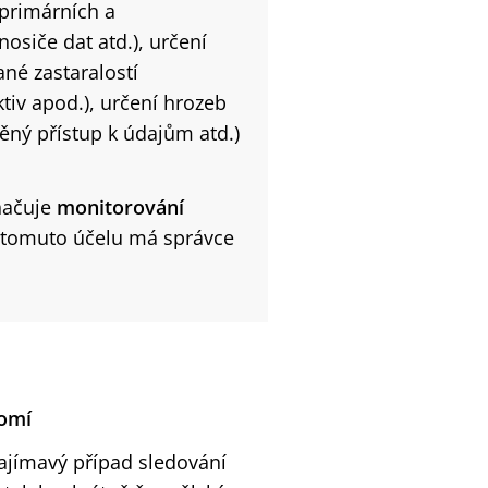
 primárních a
osiče dat atd.), určení
ané zastaralostí
iv apod.), určení hrozeb
ěný přístup k údajům atd.)
načuje
monitorování
K tomuto účelu má správce
romí
ajímavý případ sledování