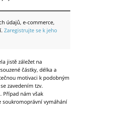
ích údajů, e-commerce,
í.
Zaregistrujte se k jeho
a jistě záležet na
souzené částky, délka a
atečnou motivaci k podobným
se zavedením tzv.
. Případ nám však
je soukromoprávní vymáhání