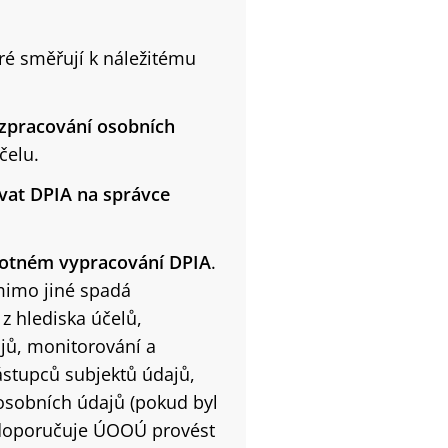
ré směřují k náležitému
zpracování osobních
čelu.
ovat DPIA na správce
otném vypracování DPIA
.
 mimo jiné spadá
z hlediska účelů,
jů, monitorování a
ástupců subjektů údajů,
osobních údajů (pokud byl
 doporučuje ÚOOÚ provést