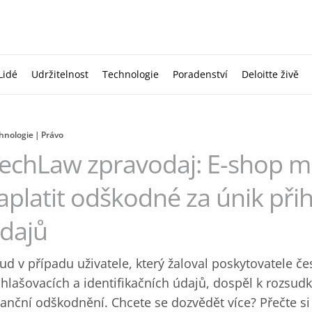
Lidé
Udržitelnost
Technologie
Poradenství
Deloitte živě
hnologie
Právo
echLaw zpravodaj: E-shop mu
aplatit odškodné za únik při
dajů
ud v případu uživatele, který žaloval poskytovatele č
ihlašovacích a identifikačních údajů, dospěl k rozsudku
nanční odškodnění. Chcete se dozvědět více? Přečte s