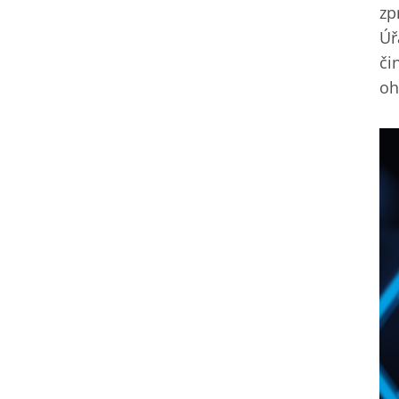
zp
Úř
či
oh