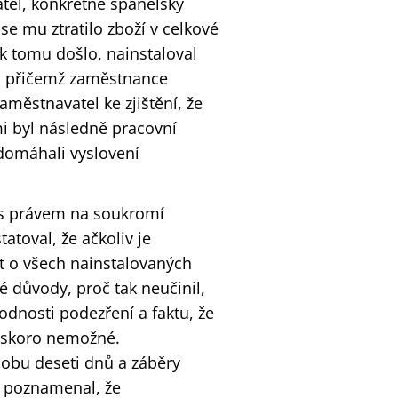
el, konkrétně španělský
 se mu ztratilo zboží v celkové
 k tomu došlo, nainstaloval
h, přičemž zaměstnance
aměstnavatel ke zjištění, že
mi byl následně pracovní
domáhali vyslovení
 s právem na soukromí
toval, že ačkoliv je
 o všech nainstalovaných
é důvody, proč tak neučinil,
dnosti podezření a faktu, že
o skoro nemožné.
obu deseti dnů a záběry
é poznamenal, že