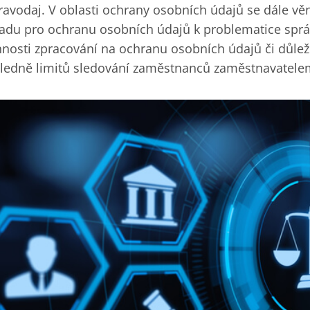
ravodaj. V oblasti ochrany osobních údajů se dále 
adu pro ochranu osobních údajů k problematice spr
nnosti zpracování na ochranu osobních údajů či důle
ledně limitů sledování zaměstnanců zaměstnavatele