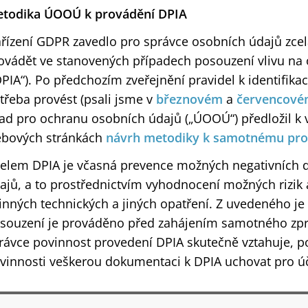
todika ÚOOÚ k provádění DPIA
řízení GDPR zavedlo pro správce osobních údajů zcel
ovádět ve stanovených případech posouzení vlivu na
DPIA“). Po předchozím zveřejnění pravidel k identifikac
třeba provést (psali jsme v
březnovém
a
červencov
ad pro ochranu osobních údajů („ÚOOÚ“) předložil k v
bových stránkách
návrh metodiky k samotnému pro
elem DPIA je včasná prevence možných negativních 
ajů, a to prostřednictvím vyhodnocení možných rizik
inných technických a jiných opatření. Z uvedeného je 
souzení je prováděno před zahájením samotného zpr
rávce povinnost provedení DPIA skutečně vztahuje, p
vinnosti veškerou dokumentaci k DPIA uchovat pro úč