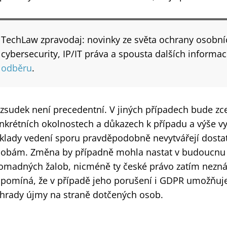
TechLaw zpravodaj: novinky ze světa ochrany osobn
cybersecurity, IP/IT práva a spousta dalších informac
odběru
.
zsudek není precedentní. V jiných případech bude zcel
nkrétních okolnostech a důkazech k případu a výše vy
klady vedení sporu pravděpodobně nevytvářejí dost
lobám. Změna by případně mohla nastat v budoucnu 
omadných žalob, nicméně ty české právo zatím nezná
ipomíná, že v případě jeho porušení i GDPR umožňu
hrady újmy na straně dotčených osob.